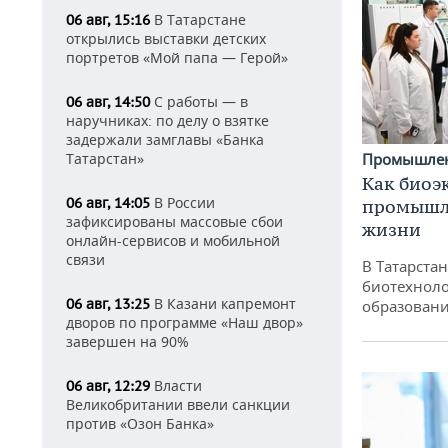
В Татарстане
06 авг, 15:16
открылись выставки детских
портретов «Мой папа — Герой»
С работы — в
06 авг, 14:50
наручниках: по делу о взятке
задержали замглавы «Банка
Татарстан»
Промышле
Как биоэ
В России
06 авг, 14:05
промышле
зафиксированы массовые сбои
жизни
онлайн-сервисов и мобильной
связи
В Татарста
биотехноло
В Казани капремонт
06 авг, 13:25
образовани
дворов по программе «Наш двор»
завершен на 90%
Власти
06 авг, 12:29
Великобритании ввели санкции
против «Озон Банка»