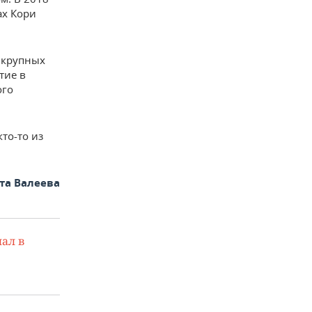
ах Кори
 крупных
тие в
ого
то-то из
та Валеева
ал в