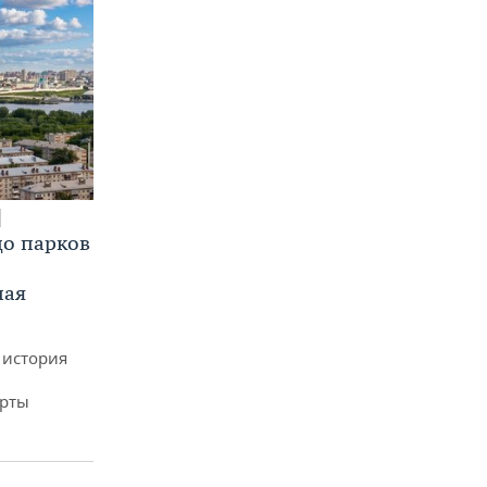
до парков
ная
 история
арты