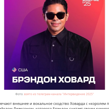
взято из телеграм-канала "Интервидение 2025"
ечают внешнее и вокальное сходство Ховарда с «королем п
йклом Джексоном, которого Брэндон считает своим кумиро