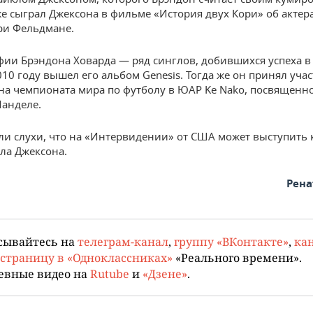
же сыграл Джексона в фильме «История двух Кори» об актер
ри Фельдмане.
фии Брэндона Ховарда — ряд синглов, добившихся успеха в
010 году вышел его альбом Genesis. Тогда же он принял учас
на чемпионата мира по футболу в ЮАР Ke Nako, посвященн
анделе.
ли слухи, что на «Интервидении» от США может выступить к
ла Джексона.
Рена
сывайтесь на
телеграм-канал
,
группу «ВКонтакте»
,
кан
страницу в «Одноклассниках»
«Реального времени».
евные видео на
Rutube
и
«Дзене»
.