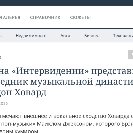
ГАЛЕРЕЯ
СПРАВОЧНИК
СЮЖЕТЫ
ь
Недвижимость
Авто
Бизнес
Технолог
О
на «Интервидении» представ
ледник музыкальной династ
дон Ховард
.2025
тмечают внешнее и вокальное сходство Ховарда 
 поп-музыки» Майклом Джексоном, которого Брэ
своим кумиром