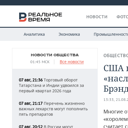
НОВОСТИ
ФОТО
Аналитика
Экономика
Промышленност
НОВОСТИ ОБЩЕСТВА
ОБЩЕСТВ
Все новости
01:45 МСК
США 
«нас
Торговый оборот
07 авг, 21:36
Татарстана и Индии удвоился за
Брэн
первый квартал 2026 года
13:33, 21.08
Перечень жизненно
07 авг, 21:17
важных лекарств могут пополнить
Многие о
пять препаратов
«королем
считает 
В России могут
07 авг, 20:52