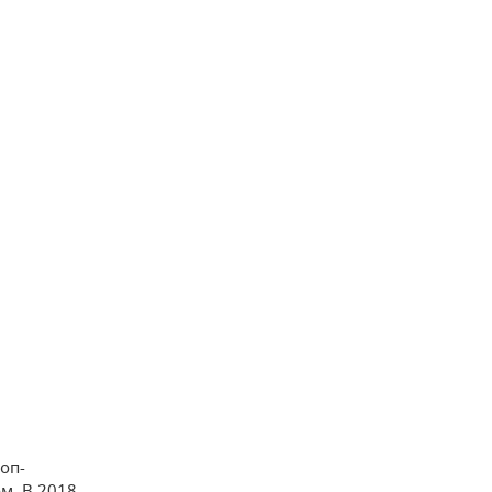
оп-
м. В 2018