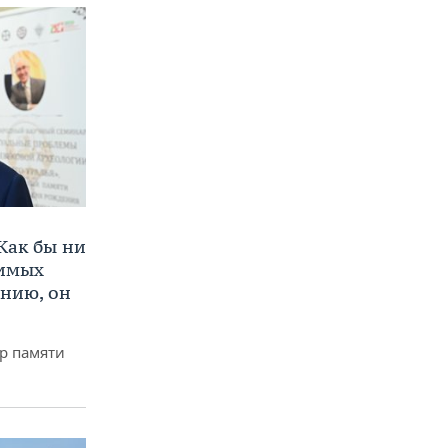
Как бы ни
нимых
ению, он
р памяти