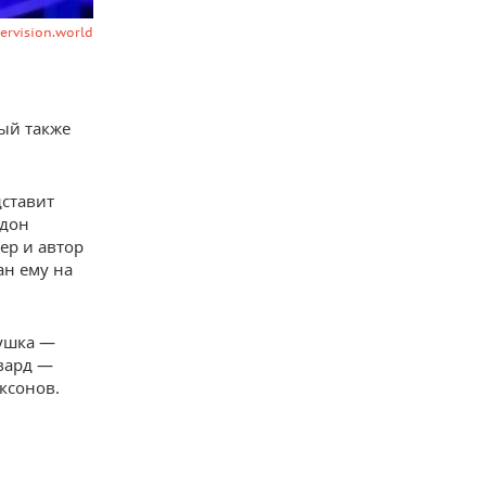
ervision.world
ый также
ставит
ндон
ер и автор
ан ему на
бушка —
овард —
ксонов.