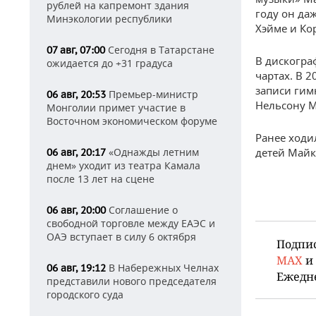
рублей на капремонт здания
году он да
Минэкологии республики
Хэйме и Ко
Сегодня в Татарстане
07 авг, 07:00
В дискогра
ожидается до +31 градуса
чартах. В 2
записи гим
Премьер-министр
06 авг, 20:53
Нельсону М
Монголии примет участие в
Восточном экономическом форуме
Ранее ходи
детей Майк
«Однажды летним
06 авг, 20:17
днем» уходит из театра Камала
после 13 лет на сцене
Соглашение о
06 авг, 20:00
свободной торговле между ЕАЭС и
ОАЭ вступает в силу 6 октября
Подпи
MAX
и
В Набережных Челнах
06 авг, 19:12
Ежедн
представили нового председателя
городского суда