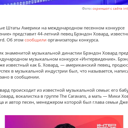
Фото:
скриншот с сайта int
ые Штаты Америки на международном песенном конкурсе
ние» представит 44-летний певец Брэндон Ховард, известн
rd. Об этом
сообщили
организаторы конкурса.
к знаменитой музыкальной династии Брэндон Ховард пред
ждународном музыкальном конкурсе «Интервидение». Брэ
кже известный как Б. Ховард, — американский певец, продюс
 успех в музыкальной индустрии был, что называется, напис
азано в сообщении.
вард происходит из известной музыкальной семьи: его ба
овард, вокалистка в группе The Caravans, а мать — Мики Х
ца и автор песен, менеджером которой был глава семьи Дже