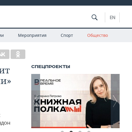
EN
ии
Мероприятия
Спорт
Общество
ит
ии»
с
ндон