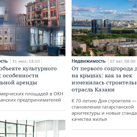
ость
Недвижимость
31 июл, 18:10
07 авг, 08:00
 объекте культурного
От первого соцгорода 
: особенности
на крышах: как за век
льной аренды
изменилась строитель
отрасль Казани
ммерческих площадей в ОКН
занских предпринимателей
К 70-летию Дня строителя —
становления татарстанской
архитектуры и новые станд
качества жилья