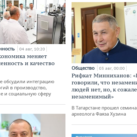
нность
04 авг, 10:20
кономика меняет
нность и качество
Общество
03 авг, 00:00
Рифкат Минниханов: «
не обсудили интеграцию
говорили, что незаме
гий в производство,
людей нет, но, к сожал
е и социальную сферу
незаменимый»
В Татарстане прошел семина
археолога Фаяза Хузина