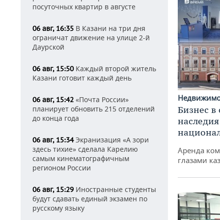
посуточных квартир в августе
В Казани на три дня
06 авг, 16:35
ограничат движение на улице 2-й
Даурской
Каждый второй житель
06 авг, 15:50
Казани готовит каждый день
Недвижим
«Почта России»
06 авг, 15:42
планирует обновить 215 отделений
Бизнес в
до конца года
наследия
национа
Экранизация «А зори
06 авг, 15:34
здесь тихие» сделала Карелию
Аренда ко
самым кинематографичным
глазами ка
регионом России
Иностранные студенты
06 авг, 15:29
будут сдавать единый экзамен по
русскому языку