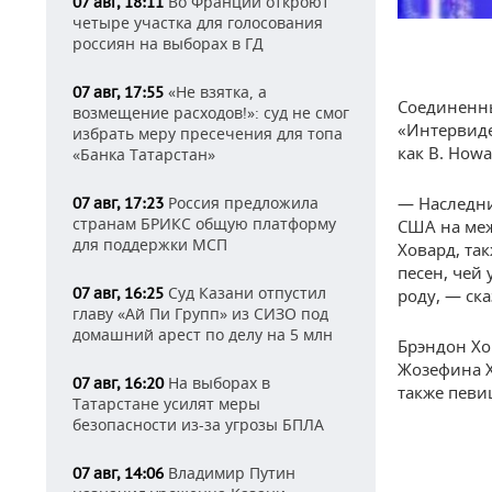
Во Франции откроют
07 авг, 18:11
четыре участка для голосования
россиян на выборах в ГД
«Не взятка, а
07 авг, 17:55
Соединенн
возмещение расходов!»: суд не смог
«Интервиде
избрать меру пресечения для топа
как B. Howa
«Банка Татарстан»
Россия предложила
— Наследни
07 авг, 17:23
странам БРИКС общую платформу
США на ме
для поддержки МСП
Ховард, та
песен, чей
Суд Казани отпустил
07 авг, 16:25
роду, — ск
главу «Ай Пи Групп» из СИЗО под
домашний арест по делу на 5 млн
Брэндон Хо
Жозефина Х
На выборах в
07 авг, 16:20
также певи
Татарстане усилят меры
безопасности из-за угрозы БПЛА
Владимир Путин
07 авг, 14:06