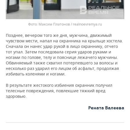
ВОДНЫЕ ВИДЫ СПОРТА
ОБРАЗОВАНИЕ
ХОККЕЙ С МЯЧОМ
ПРОИСШЕСТВИЯ
Максим Платонов / realnoevremya.ru
Позднее, вечером того же дня, мужчина, движимый
чувством мести, напал на охранника на крыльце хостела.
Сначала он нанес удар рукой в лицо охраннику, отчего
тот упал. Затем последовала серия ударов руками и
ногами по голове, телу и пояснице лежачего мужчины.
Обвиняемый также схватил потерпевшего за волосы и
несколько раз ударил его лицом об асфальт, продолжая
избивать коленями и ногами.
В результате жестокого избиения охранник получил
телесные повреждения, повлекшие тяжкий вред
здоровью.
Рената Валеева