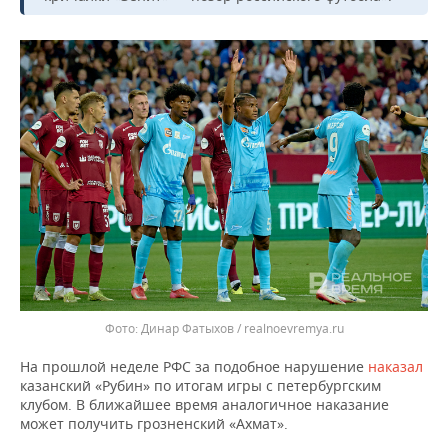
ВОДНЫЕ ВИДЫ СПОРТА
ОБРАЗОВАНИЕ
ХОККЕЙ С МЯЧОМ
ПРОИСШЕСТВИЯ
Динар Фатыхов / realnoevremya.ru
На прошлой неделе РФС за подобное нарушение
наказал
казанский «Рубин» по итогам игры с петербургским
клубом. В ближайшее время аналогичное наказание
может получить грозненский «Ахмат».