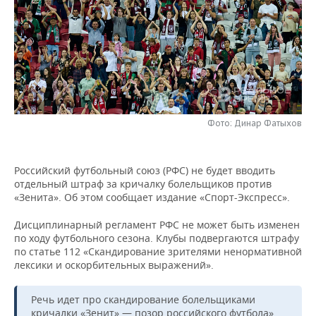
НЕФТЕХИМИЯ
РОЗНИЧНАЯ ТОРГОВЛЯ
НОВОСТИ ТЕХНОЛОГИЙ
МЕРОПРИЯТИЯ
НЕФТЬ
ТРАНСПОРТ
IT
НОВОСТИ МЕРОПРИЯТИЙ
СПОРТ
ОПК
УСЛУГИ
МЕДИА
ВЫЕЗДНАЯ РЕДАКЦИЯ
НОВОСТИ СПОРТА
ОБЩЕСТВО
ЭНЕРГЕТИКА
ТЕЛЕКОММУНИКАЦИИ
БИЗНЕС-БРАНЧИ
ФУТБОЛ
НОВОСТИ ОБЩЕСТВА
ФОТОГАЛЕРЕЯ
Фото: Динар Фатыхов
ONLINE-КОНФЕРЕНЦИИ
ХОККЕЙ
ВЛАСТЬ
СЮЖЕТЫ
Российский футбольный союз (РФС) не будет вводить
отдельный штраф за кричалку болельщиков против
ОТКРЫТАЯ ЛЕКЦИЯ
БАСКЕТБОЛ
ИНФРАСТРУКТУРА
СПРАВОЧНИК
«Зенита». Об этом сообщает издание «Спорт-Экспресс».
ВОЛЕЙБОЛ
ИСТОРИЯ
СПИСОК ПЕРСОН
ПОЛНАЯ ВЕРСИЯ
Дисциплинарный регламент РФС не может быть изменен
по ходу футбольного сезона. Клубы подвергаются штрафу
по статье 112 «Скандирование зрителями ненормативной
КИБЕРСПОРТ
КУЛЬТУРА
СПИСОК КОМПАНИЙ
лексики и оскорбительных выражений».
ФИГУРНОЕ КАТАНИЕ
МЕДИЦИНА
Речь идет про скандирование болельщиками
кричалки «Зенит» — позор российского футбола».