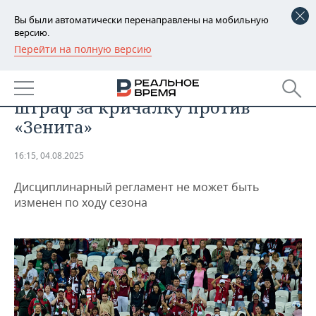
Вы были автоматически перенаправлены на мобильную
версию.
Перейти на полную версию
РЕГИОНЫ
СПОРТ
РФС не будет вводить отдельный
БАШКОРТОСТАН
НОВОСТИ
штраф за кричалку против
ТАТАРСТАН
АНАЛИТИКА
«Зенита»
УДМУРТИЯ
НОВОСТИ АНАЛИТИКИ
ЭКОНОМИКА
16:15, 04.08.2025
ДЕКЛАРАЦИИ О ДОХОДАХ
НОВОСТИ ЭКОНОМИКИ
ПРОМЫШЛЕННОСТЬ
Дисциплинарный регламент не может быть
изменен по ходу сезона
КОРОЛИ ГОСЗАКАЗА ПФО
ФИНАНСЫ
НОВОСТИ
НЕДВИЖИМОСТЬ
ПРОМЫШЛЕННОСТИ
ВУЗЫ ТАТАРСТАНА
БАНКИ
НОВОСТИ НЕДВИЖИМОСТИ
АВТО
АГРОПРОМ
КОМУ ПРИНАДЛЕЖАТ
БЮДЖЕТ
НОВОСТИ АВТО
БИЗНЕС
ТОРГОВЫЕ ЦЕНТРЫ
МАШИНОСТРОЕНИЕ
ТАТАРСТАНА
ИНВЕСТИЦИИ
НОВОСТИ БИЗНЕСА
ТЕХНОЛОГИИ