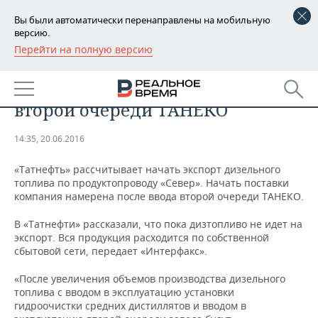
Вы были автоматически перенаправлены на мобильную
версию.
Перейти на полную версию
РЕГИОНЫ
«Татнефть» планирует начать
БАШКОРТОСТАН
НОВОСТИ
экспорт дизтоплива после ввода
второй очереди ТАНЕКО
ТАТАРСТАН
АНАЛИТИКА
14:35, 20.06.2016
УДМУРТИЯ
НОВОСТИ АНАЛИТИКИ
ЭКОНОМИКА
«Татнефть» рассчитывает начать экспорт дизельного
ДЕКЛАРАЦИИ О ДОХОДАХ
НОВОСТИ ЭКОНОМИКИ
ПРОМЫШЛЕННОСТЬ
топлива по продуктопроводу «Север». Начать поставки
компания намерена после ввода второй очереди ТАНЕКО.
КОРОЛИ ГОСЗАКАЗА ПФО
ФИНАНСЫ
НОВОСТИ
НЕДВИЖИМОСТЬ
В «Татнефти» рассказали, что пока дизтопливо не идет на
ПРОМЫШЛЕННОСТИ
экспорт. Вся продукция расходится по собственной
ВУЗЫ ТАТАРСТАНА
БАНКИ
НОВОСТИ НЕДВИЖИМОСТИ
АВТО
сбытовой сети, передает «Интерфакс».
АГРОПРОМ
«После увеличения объемов производства дизельного
КОМУ ПРИНАДЛЕЖАТ
БЮДЖЕТ
НОВОСТИ АВТО
БИЗНЕС
ТОРГОВЫЕ ЦЕНТРЫ
МАШИНОСТРОЕНИЕ
топлива с вводом в эксплуатацию установки
ТАТАРСТАНА
гидроочистки средних дистиллятов и вводом в
ИНВЕСТИЦИИ
НОВОСТИ БИЗНЕСА
ТЕХНОЛОГИИ