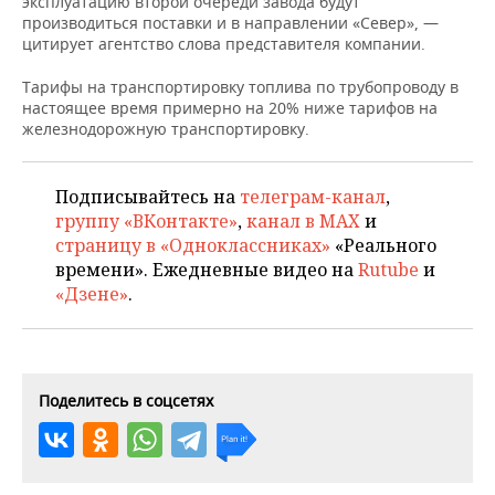
эксплуатацию второй очереди завода будут
НЕФТЕХИМИЯ
производиться поставки и в направлении «Север», —
РОЗНИЧНАЯ ТОРГОВЛЯ
НОВОСТИ ТЕХНОЛОГИЙ
МЕРОПРИЯТИЯ
цитирует агентство слова представителя компании.
НЕФТЬ
Тарифы на транспортировку топлива по трубопроводу в
ТРАНСПОРТ
IT
НОВОСТИ МЕРОПРИЯТИЙ
СПОРТ
настоящее время примерно на 20% ниже тарифов на
ОПК
железнодорожную транспортировку.
УСЛУГИ
МЕДИА
ВЫЕЗДНАЯ РЕДАКЦИЯ
НОВОСТИ СПОРТА
ОБЩЕСТВО
ЭНЕРГЕТИКА
ТЕЛЕКОММУНИКАЦИИ
БИЗНЕС-БРАНЧИ
ФУТБОЛ
НОВОСТИ ОБЩЕСТВА
ФОТОГАЛЕРЕЯ
Подписывайтесь на
телеграм-канал
,
группу «ВКонтакте»
,
канал в MAX
и
ONLINE-КОНФЕРЕНЦИИ
ХОККЕЙ
ВЛАСТЬ
страницу в «Одноклассниках»
«Реального
СЮЖЕТЫ
времени». Ежедневные видео на
Rutube
и
«Дзене»
.
ОТКРЫТАЯ ЛЕКЦИЯ
БАСКЕТБОЛ
ИНФРАСТРУКТУРА
СПРАВОЧНИК
ВОЛЕЙБОЛ
ИСТОРИЯ
СПИСОК ПЕРСОН
ПОЛНАЯ ВЕРСИЯ
КИБЕРСПОРТ
КУЛЬТУРА
СПИСОК КОМПАНИЙ
Поделитесь в соцсетях
ФИГУРНОЕ КАТАНИЕ
МЕДИЦИНА