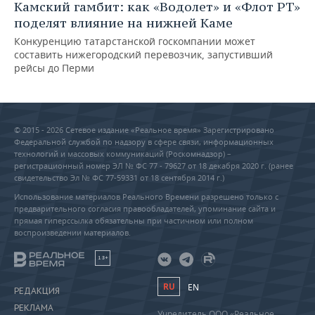
Камский гамбит: как «Водолет» и «Флот РТ»
поделят влияние на нижней Каме
Конкуренцию татарстанской госкомпании может
составить нижегородский перевозчик, запустивший
рейсы до Перми
© 2015 - 2026 Сетевое издание «Реальное время» Зарегистрировано
Федеральной службой по надзору в сфере связи, информационных
технологий и массовых коммуникаций (Роскомнадзор) –
регистрационный номер ЭЛ № ФС 77 - 79627 от 18 декабря 2020 г. (ранее
свидетельство Эл № ФС 77-59331 от 18 сентября 2014 г.)
Использование материалов Реального Времени разрешено только с
предварительного согласия правообладателей, упоминание сайта и
прямая гиперссылка обязательны при частичном или полном
воспроизведении материалов.
18+
RU
EN
РЕДАКЦИЯ
РЕКЛАМА
Учредитель ООО «Реальное