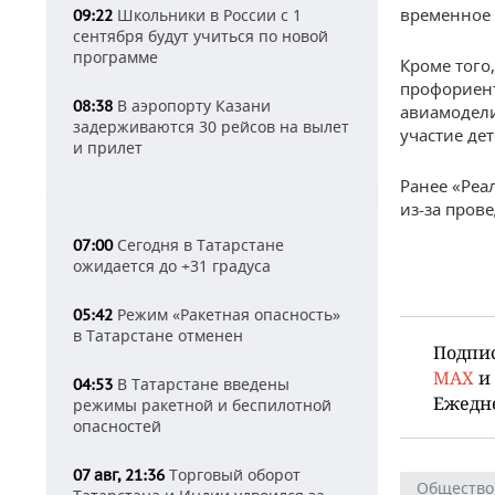
временное 
Школьники в России с 1
09:22
сентября будут учиться по новой
программе
Кроме того
профориент
В аэропорту Казани
08:38
авиамодели
задерживаются 30 рейсов на вылет
участие де
и прилет
Ранее «Реа
из-за пров
Сегодня в Татарстане
07:00
ожидается до +31 градуса
Режим «Ракетная опасность»
05:42
в Татарстане отменен
Подпи
MAX
и
В Татарстане введены
04:53
Ежедн
режимы ракетной и беспилотной
опасностей
Торговый оборот
07 авг, 21:36
Общество