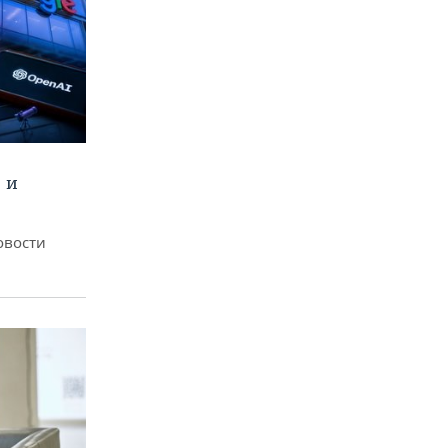
 и
овости