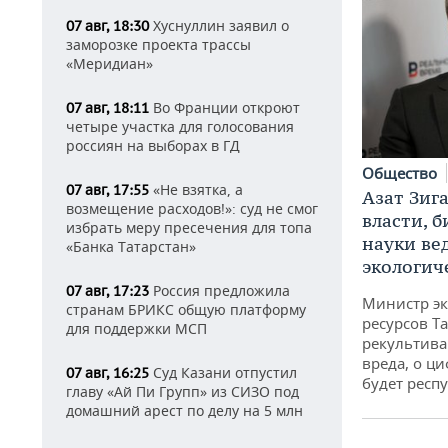
Хуснуллин заявил о
07 авг, 18:30
заморозке проекта трассы
«Меридиан»
Во Франции откроют
07 авг, 18:11
четыре участка для голосования
россиян на выборах в ГД
Общество
«Не взятка, а
07 авг, 17:55
Азат Зиг
возмещение расходов!»: суд не смог
власти, б
избрать меру пресечения для топа
науки ве
«Банка Татарстан»
экологич
Россия предложила
07 авг, 17:23
Министр э
странам БРИКС общую платформу
ресурсов Та
для поддержки МСП
рекультива
вреда, о ц
Суд Казани отпустил
07 авг, 16:25
будет респу
главу «Ай Пи Групп» из СИЗО под
домашний арест по делу на 5 млн