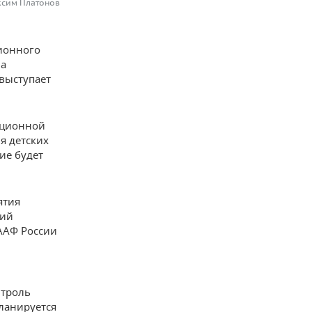
ксим Платонов
ионного
на
выступает
ационной
я детских
ие будет
ятия
кий
ААФ России
нтроль
планируется