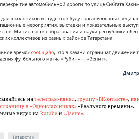
перекрытие автомобильной дороги по улице Сибгата Хаким
, для школьников и студентов будут организованы специал
ационные мероприятия, выставки и показательные высту
стов. Министерство образования и науки республики обес
тских коллективов из разных районов Татарстана.
льное время»
сообщало
, что в Казани ограничат движение 
едения футбольного матча «Рубин» — «Зенит».
Дмитр
сывайтесь на
телеграм-канал
,
группу «ВКонтакте»
,
кан
страницу в «Одноклассниках»
«Реального времени».
евные видео на
Rutube
и
«Дзене»
.
Татарстан