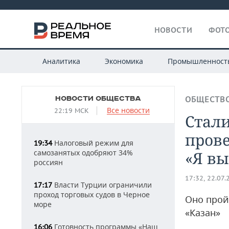
НОВОСТИ
ФОТО
Аналитика
Экономика
Промышленност
НОВОСТИ ОБЩЕСТВА
ОБЩЕСТВ
Все новости
22:19 МСК
Стал
пров
Налоговый режим для
19:34
самозанятых одобряют 34%
«Я вы
россиян
17:32, 22.07.
Власти Турции ограничили
17:17
проход торговых судов в Черное
Оно прой
море
«Казан»
Готовность программы «Наш
16:06