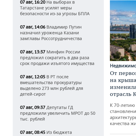
На выборах в
07 авг, 16:20
Татарстане усилят меры
безопасности из-за угрозы БПЛА
Владимир Путин
07 авг, 14:06
назначил уроженца Казани
замглавы Россотрудничества
Минфин России
07 авг, 13:37
предложил сократить в два раза
срок продажи изъятого имущества
Недвижим
От перво
В РТ после
07 авг, 12:05
на крышах
вмешательства прокуратуры
изменила
выделено 273 млн рублей для
отрасль 
детей-сирот
К 70-летию
Депутаты ГД
07 авг, 09:37
становлени
предложили увеличить МРОТ до 50
архитектур
тыс. рублей
качества ж
Из бюджета
07 авг, 08:45