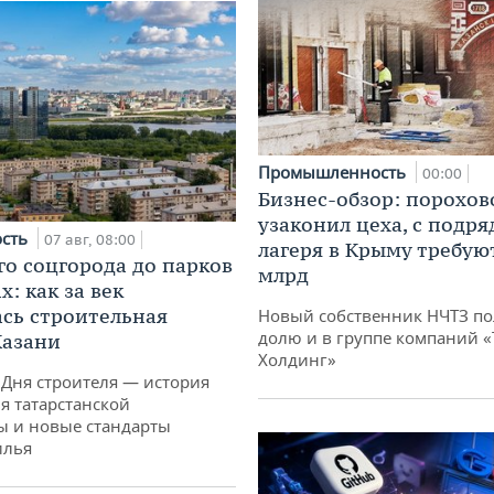
Промышленность
00:00
Бизнес-обзор: порохов
узаконил цеха, с подр
ость
07 авг, 08:00
лагеря в Крыму требуют
го соцгорода до парков
млрд
: как за век
сь строительная
Новый собственник НЧТЗ п
долю и в группе компаний 
Казани
Холдинг»
 Дня строителя — история
я татарстанской
ы и новые стандарты
илья