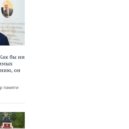
Как бы ни
нимых
ению, он
р памяти