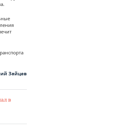
а.
ьные
пления
печит
транспорта
ий Зайцев
ал в