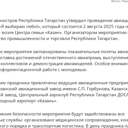
Фото: Ма
нистров Республики Татарстан утвердил проведение авиац
«Я выбираю небо!», который состоится 2 августа 2025 года 
 возле Центра семьи «Казан». Организатором мероприятия 
во промышленности и торговли Республики Татарстан.
е мероприятия запланированы показательные полеты ави
ыставка достижений отечественного авиапрома, выступлени
 коллективов и демонстрация авиамоделей. Особое вниман
офориентационной работе с молодежью.
нию праздника привлечены ведущие авиационные предпри
азанский авиационный завод имени С.П. Горбунова, Казанс
й завод, Центральный аэроклуб Республики Татарстан ДОС
одный аэропорт «Казань».
чения безопасности мероприятия будут задействованы все
е службы: организовано медицинское сопровождение, ко
ого порядка и транспортная логистика. В день праздника 