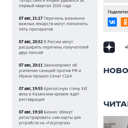
Татарстана и Индии удвоился за
первый квартал 2026 года
Поделитес
Перечень жизненно
07 авг, 21:17
важных лекарств могут пополнить
пять препаратов
В России могут
07 авг, 20:52
«
расширить перечень получателей
двух пенсий
Законопроект об
07 авг, 20:11
НОВО
усилении санкций против РФ и
Ирана прошел Сенат США
Крепостную стену XVI
07 авг, 19:55
века в Казанском кремле ждет
реставрация
ЧИТА
Бизнес обяжут
07 авг, 19:10
регистрировать сим-карты для
устройств на «Госуслугах»