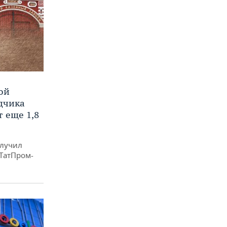
ой
ядчика
 еще 1,8
олучил
«ТатПром-