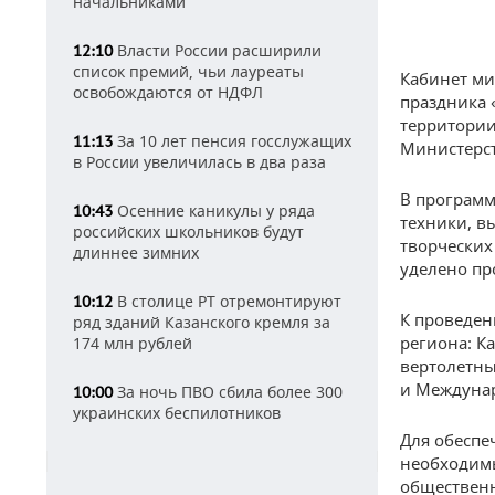
начальниками
Власти России расширили
12:10
список премий, чьи лауреаты
Кабинет ми
освобождаются от НДФЛ
праздника 
территории
За 10 лет пенсия госслужащих
11:13
Министерст
в России увеличилась в два раза
В программ
Осенние каникулы у ряда
10:43
техники, в
российских школьников будут
творческих
длиннее зимних
уделено пр
В столице РТ отремонтируют
10:12
К проведе
ряд зданий Казанского кремля за
региона: К
174 млн рублей
вертолетны
и Междунар
За ночь ПВО сбила более 300
10:00
украинских беспилотников
Для обеспе
необходимы
общественн