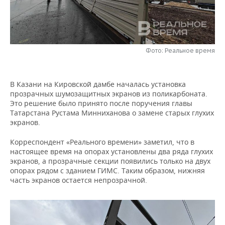
НЕФТЕХИМИЯ
РОЗНИЧНАЯ ТОРГОВЛЯ
НОВОСТИ ТЕХНОЛОГИЙ
МЕРОПРИЯТИЯ
НЕФТЬ
ТРАНСПОРТ
IT
НОВОСТИ МЕРОПРИЯТИЙ
СПОРТ
ОПК
Фото: Реальное время
УСЛУГИ
МЕДИА
ВЫЕЗДНАЯ РЕДАКЦИЯ
НОВОСТИ СПОРТА
ОБЩЕСТВО
ЭНЕРГЕТИКА
В Казани на Кировской дамбе началась установка
ТЕЛЕКОММУНИКАЦИИ
БИЗНЕС-БРАНЧИ
ФУТБОЛ
НОВОСТИ ОБЩЕСТВА
ФОТОГАЛЕРЕЯ
прозрачных шумозащитных экранов из поликарбоната.
Это решение было принято после поручения главы
ONLINE-КОНФЕРЕНЦИИ
ХОККЕЙ
ВЛАСТЬ
СЮЖЕТЫ
Татарстана Рустама Минниханова о замене старых глухих
экранов.
ОТКРЫТАЯ ЛЕКЦИЯ
БАСКЕТБОЛ
ИНФРАСТРУКТУРА
СПРАВОЧНИК
Корреспондент «Реального времени» заметил, что в
настоящее время на опорах установлены два ряда глухих
ВОЛЕЙБОЛ
ИСТОРИЯ
СПИСОК ПЕРСОН
ПОЛНАЯ ВЕРСИЯ
экранов, а прозрачные секции появились только на двух
опорах рядом с зданием ГИМС. Таким образом, нижняя
часть экранов остается непрозрачной.
КИБЕРСПОРТ
КУЛЬТУРА
СПИСОК КОМПАНИЙ
ФИГУРНОЕ КАТАНИЕ
МЕДИЦИНА