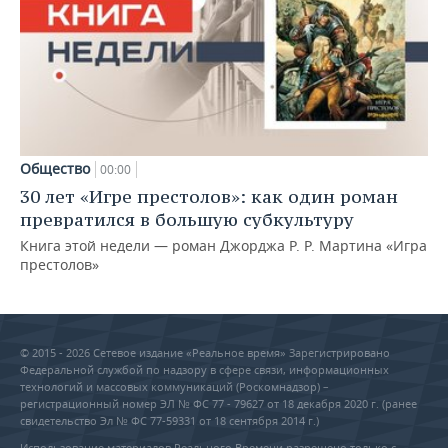
Общество
00:00
30 лет «Игре престолов»: как один роман
превратился в большую субкультуру
Книга этой недели — роман Джорджа Р. Р. Мартина «Игра
престолов»
© 2015 - 2026 Сетевое издание «Реальное время» Зарегистрировано
Федеральной службой по надзору в сфере связи, информационных
технологий и массовых коммуникаций (Роскомнадзор) –
регистрационный номер ЭЛ № ФС 77 - 79627 от 18 декабря 2020 г. (ранее
свидетельство Эл № ФС 77-59331 от 18 сентября 2014 г.)
Использование материалов Реального Времени разрешено только с