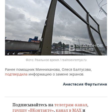
ВОДНЫЕ ВИДЫ СПОРТА
ОБРАЗОВАНИЕ
ХОККЕЙ С МЯЧОМ
ПРОИСШЕСТВИЯ
Реальное время / realnoevremya.ru
Ранее помощник Минниханова, Олеся Балтусова,
подтвердила
информацию о замене экранов.
Анастасия Фартыгина
Подписывайтесь на
телеграм-канал
,
группу «ВКонтакте»
,
канал в MAX
и