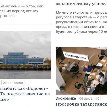
экологическому успеху
бизнесмены — о том, как
ля них период летних
Министр экологии и приро
ерсонала
ресурсов Татарстана — о рас
рекультивации объектов на
вреда, о цифровизации и о т
будет республика через 10 л
а
06 авг, 00:00
гамбит: как «Водолет»
РТ» поделят влияние на
Экономика
Каме
06 авг, 14:40
Просрочка татарстанск