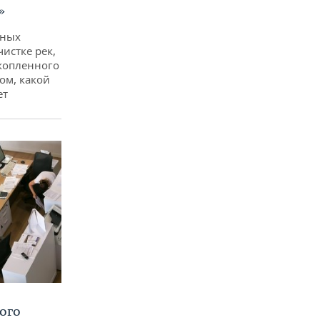
»
дных
чистке рек,
копленного
ом, какой
ет
ого