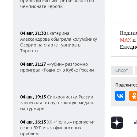
принесли России третье золото на
чемпионате Европы
Подпи
Екатерина
04 авг, 21:30
Александрова обыграла колумбийку
MAX
и
Осорио на старте турнира в
Ежедн
Торонто
«Рубин» разгромно
04 авг, 21:27
проиграл «Родине» в Кубке России
Спорт
Поделитес
Синхронистки России
04 авг, 19:13
завоевали вторую золотую медаль
на турнире
ХК «Челны» пропустит
«
04 авг, 16:13
сезон ВХЛ из-за финансовых
проблем