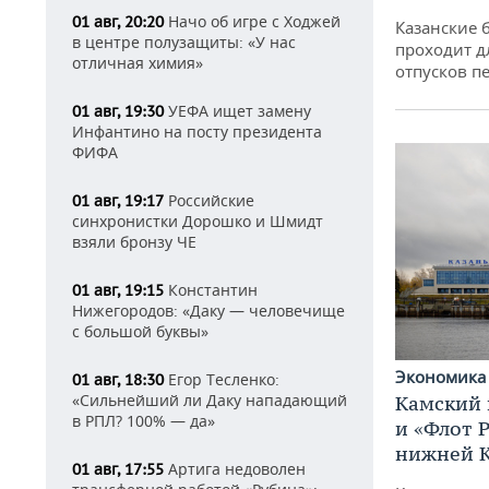
Начо об игре с Ходжей
01 авг, 20:20
Казанские 
в центре полузащиты: «У нас
проходит д
отличная химия»
отпусков п
УЕФА ищет замену
01 авг, 19:30
Инфантино на посту президента
ФИФА
Российские
01 авг, 19:17
синхронистки Дорошко и Шмидт
взяли бронзу ЧЕ
Константин
01 авг, 19:15
Нижегородов: «Даку — человечище
с большой буквы»
Экономик
Егор Тесленко:
01 авг, 18:30
«Сильнейший ли Даку нападающий
Камский 
в РПЛ? 100% — да»
и «Флот 
нижней 
Артига недоволен
01 авг, 17:55