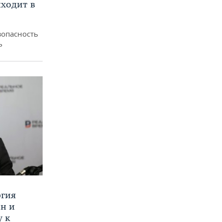
ходит в
зопасность
ь
ргия
ан и
у к