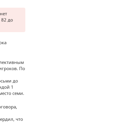
нет
 82 до
ока
ллективным
игроков. По
осьми до
ндой 1
место семи.
оговора,
ердил, что