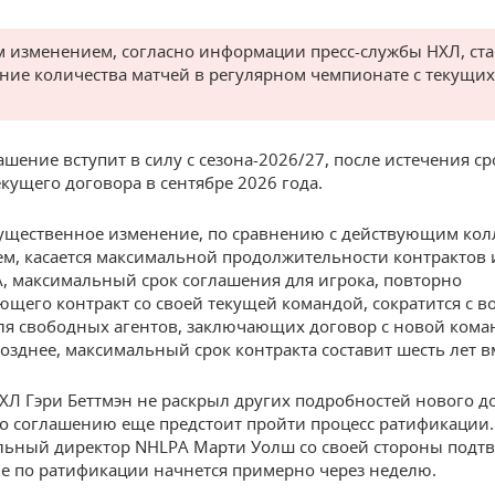
 изменением, согласно информации пресс-службы НХЛ, ста
ние количества матчей в регулярном чемпионате с текущих
ашение вступит в силу с сезона-2026/27, после истечения ср
екущего договора в сентябре 2026 года.
ущественное изменение, по сравнению с действующим ко
м, касается максимальной продолжительности контрактов 
, максимальный срок соглашения для игрока, повторно
щего контракт со своей текущей командой, сократится с в
Для свободных агентов, заключающих договор с новой кома
озднее, максимальный срок контракта составит шесть лет в
ХЛ Гэри Беттмэн не раскрыл других подробностей нового д
то соглашению еще предстоит пройти процесс ратификации.
ьный директор NHLPA Марти Уолш со своей стороны подтв
е по ратификации начнется примерно через неделю.