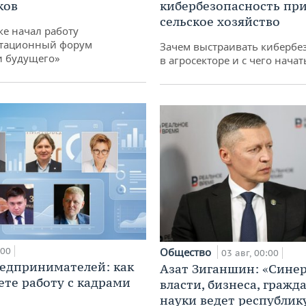
ков
кибербезопасность при
сельское хозяйство
ке начал работу
тационный форум
Зачем выстраивать кибербе
и будущего»
в агросекторе и с чего начат
:00
Общество
03 авг, 00:00
едпринимателей: как
Азат Зиганшин: «Сине
ете работу с кадрами
власти, бизнеса, гражд
науки ведет республик