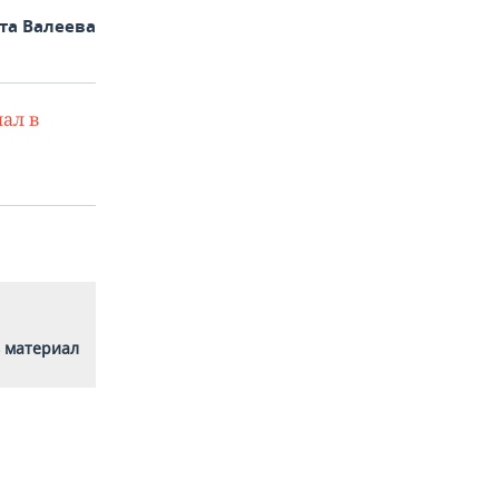
та Валеева
ал в
 материал