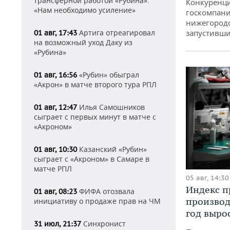
трансферной работой «Рубина»:
Конкуренци
«Нам необходимо усиление»
госкомпани
нижегородс
Артига отреагировал
запустивши
01 авг, 17:43
на возможный уход Даку из
«Рубина»
«Рубин» обыграл
01 авг, 16:56
«Акрон» в матче второго тура РПЛ
Илья Самошников
01 авг, 12:47
сыграет с первых минут в матче с
«Акроном»
Казанский «Рубин»
01 авг, 10:30
сыграет с «Акроном» в Самаре в
матче РПЛ
05 авг, 14:30
Индекс 
ФИФА отозвала
01 авг, 08:23
производ
инициативу о продаже прав на ЧМ
год вырос
Синхронист
31 июл, 21:37