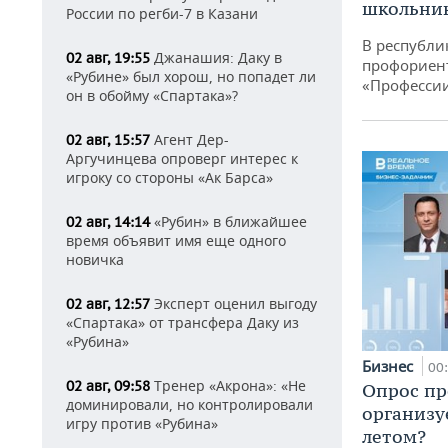
школьни
России по регби-7 в Казани
В республи
Джанашия: Даку в
02 авг, 19:55
профориен
«Рубине» был хорош, но попадет ли
«Професси
он в обойму «Спартака»?
Агент Дер-
02 авг, 15:57
Аргучинцева опроверг интерес к
игроку со стороны «Ак Барса»
«Рубин» в ближайшее
02 авг, 14:14
время объявит имя еще одного
новичка
Эксперт оценил выгоду
02 авг, 12:57
«Спартака» от трансфера Даку из
«Рубина»
Бизнес
00
Тренер «Акрона»: «Не
02 авг, 09:58
Опрос пр
доминировали, но контролировали
организу
игру против «Рубина»
летом?