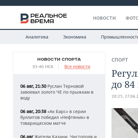
НОВОСТИ
ФОТО
Аналитика
Экономика
Промышленност
НОВОСТИ СПОРТА
СПОРТ
Все новости
05:40 МСК
Регу
до 84
Руслан Терновой
06 авг, 21:30
завоевал золото ЧЕ по прыжкам в
20:25, 27.06.
воду
«Ак Барс» в серии
06 авг, 20:38
буллитов победил «Нефтяник» в
товарищеском матче
Жители Казани, Чистополя и
06 авг