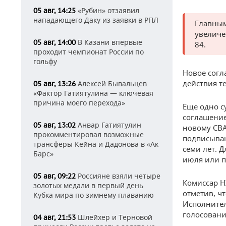
«Рубин» отзаявил
05 авг, 14:25
нападающего Даку из заявки в РПЛ
Главным
увеличе
В Казани впервые
05 авг, 14:00
84.
проходит чемпионат России по
гольфу
Новое согл
действия т
Алексей Бывальцев:
05 авг, 13:26
«Фактор Гатиятулина — ключевая
причина моего перехода»
Еще одно с
соглашение
Анвар Гатиятулин
05 авг, 13:02
новому CBA
прокомментировал возможные
подписываю
трансферы Кейна и Дадонова в «Ак
семи лет. 
Барс»
июля или п
Россияне взяли четыре
05 авг, 09:22
Комиссар Н
золотых медали в первый день
отметив, ч
Кубка мира по зимнему плаванию
Исполнител
голосовани
Шлейхер и Терновой
04 авг, 21:53