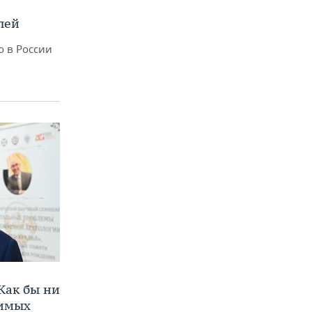
лей
о в России
Как бы ни
нимых