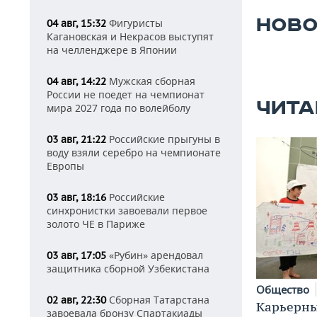
НОВО
Фигуристы
04 авг, 15:32
Кагановская и Некрасов выступят
на челленджере в Японии
Мужская сборная
04 авг, 14:22
России не поедет на чемпионат
ЧИТА
мира 2027 года по волейболу
Российские прыгуны в
03 авг, 21:22
воду взяли серебро на чемпионате
Европы
Российские
03 авг, 18:16
синхронистки завоевали первое
золото ЧЕ в Париже
«Рубин» арендовал
03 авг, 17:05
защитника сборной Узбекистана
Общество
Сборная Татарстана
02 авг, 22:30
Карьерны
завоевала бронзу Спартакиады