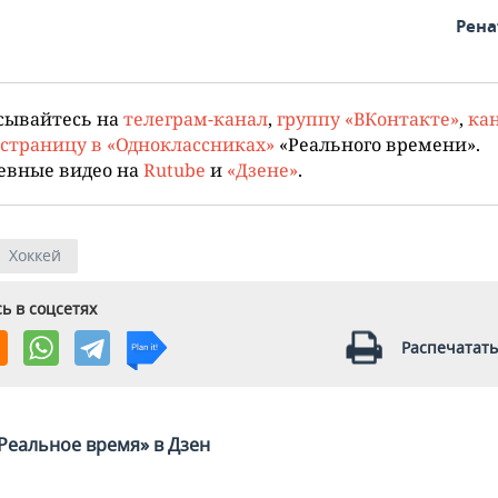
Рена
сывайтесь на
телеграм-канал
,
группу «ВКонтакте»
,
кан
страницу в «Одноклассниках»
«Реального времени».
евные видео на
Rutube
и
«Дзене»
.
Хоккей
ь в соцсетях
Распечатать
Реальное время» в Дзен