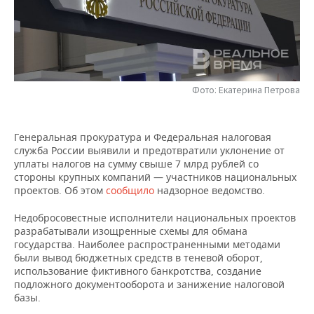
НЕФТЕХИМИЯ
РОЗНИЧНАЯ ТОРГОВЛЯ
НОВОСТИ ТЕХНОЛОГИЙ
МЕРОПРИЯТИЯ
НЕФТЬ
ТРАНСПОРТ
IT
НОВОСТИ МЕРОПРИЯТИЙ
СПОРТ
ОПК
УСЛУГИ
МЕДИА
ВЫЕЗДНАЯ РЕДАКЦИЯ
НОВОСТИ СПОРТА
ОБЩЕСТВО
Фото: Екатерина Петрова
ЭНЕРГЕТИКА
ТЕЛЕКОММУНИКАЦИИ
БИЗНЕС-БРАНЧИ
ФУТБОЛ
НОВОСТИ ОБЩЕСТВА
ФОТОГАЛЕРЕЯ
Генеральная прокуратура и Федеральная налоговая
служба России выявили и предотвратили уклонение от
ONLINE-КОНФЕРЕНЦИИ
ХОККЕЙ
ВЛАСТЬ
СЮЖЕТЫ
уплаты налогов на сумму свыше 7 млрд рублей со
стороны крупных компаний — участников национальных
ОТКРЫТАЯ ЛЕКЦИЯ
БАСКЕТБОЛ
ИНФРАСТРУКТУРА
СПРАВОЧНИК
проектов. Об этом
сообщило
надзорное ведомство.
Недобросовестные исполнители национальных проектов
ВОЛЕЙБОЛ
ИСТОРИЯ
СПИСОК ПЕРСОН
ПОЛНАЯ ВЕРСИЯ
разрабатывали изощренные схемы для обмана
государства. Наиболее распространенными методами
КИБЕРСПОРТ
КУЛЬТУРА
СПИСОК КОМПАНИЙ
были вывод бюджетных средств в теневой оборот,
использование фиктивного банкротства, создание
ФИГУРНОЕ КАТАНИЕ
МЕДИЦИНА
подложного документооборота и занижение налоговой
базы.