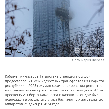
НЕФТЕХИМИЯ
РОЗНИЧНАЯ ТОРГОВЛЯ
НОВОСТИ ТЕХНОЛОГИЙ
МЕРОПРИЯТИЯ
НЕФТЬ
ТРАНСПОРТ
IT
НОВОСТИ МЕРОПРИЯТИЙ
СПОРТ
ОПК
УСЛУГИ
МЕДИА
ВЫЕЗДНАЯ РЕДАКЦИЯ
НОВОСТИ СПОРТА
ОБЩЕСТВО
ЭНЕРГЕТИКА
ТЕЛЕКОММУНИКАЦИИ
БИЗНЕС-БРАНЧИ
ФУТБОЛ
НОВОСТИ ОБЩЕСТВА
ФОТОГАЛЕРЕЯ
ONLINE-КОНФЕРЕНЦИИ
ХОККЕЙ
ВЛАСТЬ
СЮЖЕТЫ
Фото: Мария Зверева
ОТКРЫТАЯ ЛЕКЦИЯ
БАСКЕТБОЛ
ИНФРАСТРУКТУРА
СПРАВОЧНИК
ВОЛЕЙБОЛ
ИСТОРИЯ
СПИСОК ПЕРСОН
ПОЛНАЯ ВЕРСИЯ
Кабинет министров Татарстана утвердил порядок
предоставления межбюджетных трансфертов из бюджета
республики в 2025 году для софинансирования ремонтно-
КИБЕРСПОРТ
КУЛЬТУРА
СПИСОК КОМПАНИЙ
восстановительных работ в многоквартирном доме №1 по
проспекту Альберта Камалеева в Казани. Этот дом был
ФИГУРНОЕ КАТАНИЕ
МЕДИЦИНА
поврежден в результате атаки беспилотных летательных
аппаратов 21 декабря 2024 года.