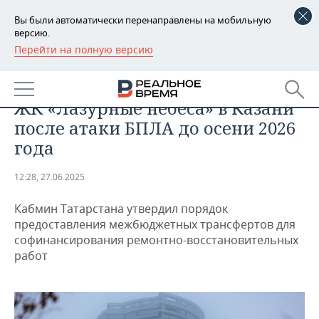
Вы были автоматически перенаправлены на мобильную
версию.
Перейти на полную версию
РЕГИОНЫ
ОБЩЕСТВО
Власти Татарстана восстановят
БАШКОРТОСТАН
НОВОСТИ
ЖК «Лазурные небеса» в Казани
ТАТАРСТАН
АНАЛИТИКА
после атаки БПЛА до осени 2026
года
УДМУРТИЯ
НОВОСТИ АНАЛИТИКИ
ЭКОНОМИКА
12:28, 27.06.2025
ДЕКЛАРАЦИИ О ДОХОДАХ
НОВОСТИ ЭКОНОМИКИ
ПРОМЫШЛЕННОСТЬ
Кабмин Татарстана утвердил порядок
КОРОЛИ ГОСЗАКАЗА ПФО
ФИНАНСЫ
НОВОСТИ
НЕДВИЖИМОСТЬ
предоставления межбюджетных трансфертов для
ПРОМЫШЛЕННОСТИ
софинансирования ремонтно-восстановительных
ВУЗЫ ТАТАРСТАНА
БАНКИ
НОВОСТИ НЕДВИЖИМОСТИ
АВТО
работ
АГРОПРОМ
КОМУ ПРИНАДЛЕЖАТ
БЮДЖЕТ
НОВОСТИ АВТО
БИЗНЕС
ТОРГОВЫЕ ЦЕНТРЫ
МАШИНОСТРОЕНИЕ
ТАТАРСТАНА
ИНВЕСТИЦИИ
НОВОСТИ БИЗНЕСА
ТЕХНОЛОГИИ