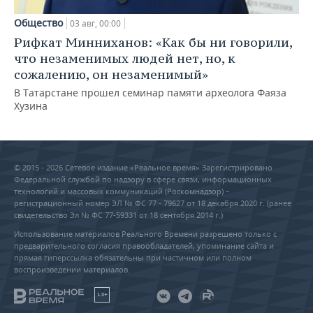
Общество
03 авг, 00:00
Рифкат Минниханов: «Как бы ни говорили,
что незаменимых людей нет, но, к
сожалению, он незаменимый»
В Татарстане прошел семинар памяти археолога Фаяза
Хузина
© 2015 - 2026 Сетевое издание «Реальное время» Зарегистрировано
Федеральной службой по надзору в сфере связи, информационных
технологий и массовых коммуникаций (Роскомнадзор) –
регистрационный номер ЭЛ № ФС 77 - 79627 от 18 декабря 2020 г. (ранее
свидетельство Эл № ФС 77-59331 от 18 сентября 2014 г.)
Использование материалов Реального Времени разрешено только с
предварительного согласия правообладателей, упоминание сайта и
прямая гиперссылка обязательны при частичном или полном
воспроизведении материалов.
18+