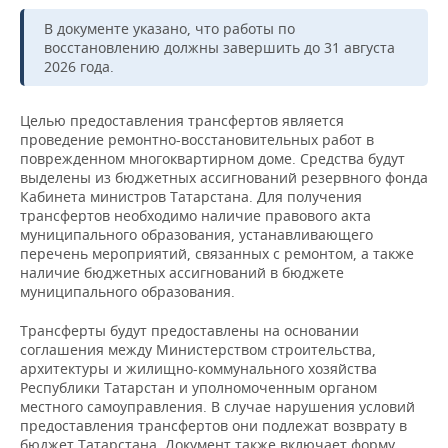
ВОДНЫЕ ВИДЫ СПОРТА
ОБРАЗОВАНИЕ
В документе указано, что работы по
восстановлению должны завершить до 31 августа
ХОККЕЙ С МЯЧОМ
ПРОИСШЕСТВИЯ
2026 года.
Целью предоставления трансфертов является
проведение ремонтно-восстановительных работ в
поврежденном многоквартирном доме. Средства будут
выделены из бюджетных ассигнований резервного фонда
Кабинета министров Татарстана. Для получения
трансфертов необходимо наличие правового акта
муниципального образования, устанавливающего
перечень мероприятий, связанных с ремонтом, а также
наличие бюджетных ассигнований в бюджете
муниципального образования.
Трансферты будут предоставлены на основании
соглашения между Министерством строительства,
архитектуры и жилищно-коммунального хозяйства
Республики Татарстан и уполномоченным органом
местного самоуправления. В случае нарушения условий
предоставления трансфертов они подлежат возврату в
бюджет Татарстана. Документ также включает форму