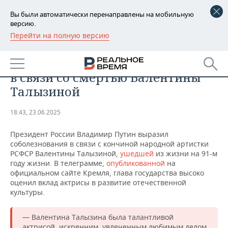
Вы были автоматически перенаправлены на мобильную
версию.
Перейти на полную версию
РЕГИОНЫ
ОБЩЕСТВО
Путин выразил соболезнования
БАШКОРТОСТАН
НОВОСТИ
в связи со смертью Валентины
ТАТАРСТАН
АНАЛИТИКА
Талызиной
УДМУРТИЯ
НОВОСТИ АНАЛИТИКИ
ЭКОНОМИКА
18:43, 23.06.2025
ДЕКЛАРАЦИИ О ДОХОДАХ
НОВОСТИ ЭКОНОМИКИ
ПРОМЫШЛЕННОСТЬ
Президент России Владимир Путин выразил
соболезнования в связи с кончиной народной артистки
КОРОЛИ ГОСЗАКАЗА ПФО
ФИНАНСЫ
НОВОСТИ
НЕДВИЖИМОСТЬ
РСФСР Валентины Талызиной,
ушедшей
из жизни на 91-м
ПРОМЫШЛЕННОСТИ
году жизни. В телеграмме,
опубликованной
на
официальном сайте Кремля, глава государства высоко
ВУЗЫ ТАТАРСТАНА
БАНКИ
НОВОСТИ НЕДВИЖИМОСТИ
АВТО
оценил вклад актрисы в развитие отечественной
АГРОПРОМ
культуры.
КОМУ ПРИНАДЛЕЖАТ
БЮДЖЕТ
НОВОСТИ АВТО
БИЗНЕС
ТОРГОВЫЕ ЦЕНТРЫ
МАШИНОСТРОЕНИЕ
ТАТАРСТАНА
— Валентина Талызина была талантливой
ИНВЕСТИЦИИ
НОВОСТИ БИЗНЕСА
ТЕХНОЛОГИИ
актрисой, искренним, увлеченным любимым делом