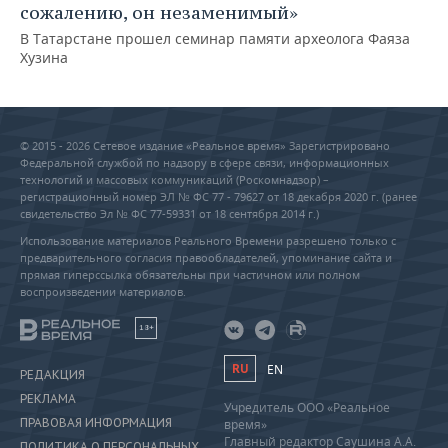
сожалению, он незаменимый»
В Татарстане прошел семинар памяти археолога Фаяза
Хузина
© 2015 - 2026 Сетевое издание «Реальное время» Зарегистрировано
Федеральной службой по надзору в сфере связи, информационных
технологий и массовых коммуникаций (Роскомнадзор) –
регистрационный номер ЭЛ № ФС 77 - 79627 от 18 декабря 2020 г. (ранее
свидетельство Эл № ФС 77-59331 от 18 сентября 2014 г.)
Использование материалов Реального Времени разрешено только с
предварительного согласия правообладателей, упоминание сайта и
прямая гиперссылка обязательны при частичном или полном
воспроизведении материалов.
18+
RU
EN
РЕДАКЦИЯ
РЕКЛАМА
Учредитель ООО «Реальное
ПРАВОВАЯ ИНФОРМАЦИЯ
время»
Главный редактор Саушина А.А.
ПОЛИТИКА О ПЕРСОНАЛЬНЫХ