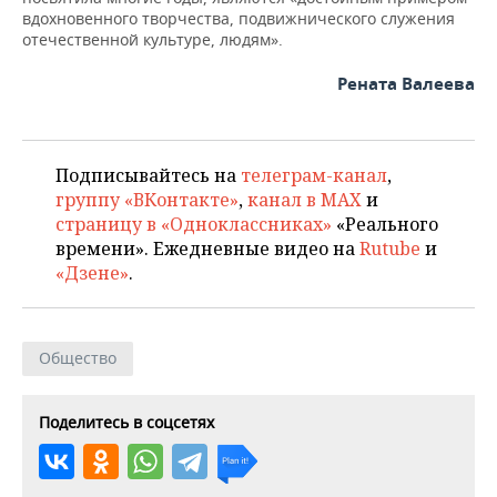
ВОДНЫЕ ВИДЫ СПОРТА
ОБРАЗОВАНИЕ
вдохновенного творчества, подвижнического служения
отечественной культуре, людям».
ХОККЕЙ С МЯЧОМ
ПРОИСШЕСТВИЯ
Рената Валеева
Подписывайтесь на
телеграм-канал
,
группу «ВКонтакте»
,
канал в MAX
и
страницу в «Одноклассниках»
«Реального
времени». Ежедневные видео на
Rutube
и
«Дзене»
.
Общество
Поделитесь в соцсетях