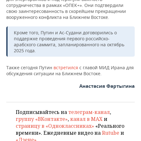
ВОДНЫЕ ВИДЫ СПОРТА
ОБРАЗОВАНИЕ
сотрудничества в рамках «ОПЕК+». Они подтвердили
свою заинтересованность в скорейшем прекращении
ХОККЕЙ С МЯЧОМ
ПРОИСШЕСТВИЯ
вооруженного конфликта на Ближнем Востоке.
Кроме того, Путин и Ас-Судани договорились о
поддержке проведения первого российско-
арабского саммита, запланированного на октябрь
2025 года.
Также сегодня Путин
встретился
с главой МИД Ирана для
обсуждения ситуации на Ближнем Востоке.
Анастасия Фартыгина
Подписывайтесь на
телеграм-канал
,
группу «ВКонтакте»
,
канал в MAX
и
страницу в «Одноклассниках»
«Реального
времени». Ежедневные видео на
Rutube
и
«Дзене»
.