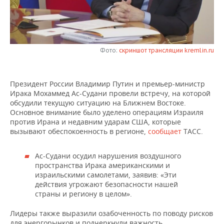
НЕФТЕХИМИЯ
РОЗНИЧНАЯ ТОРГОВЛЯ
НОВОСТИ ТЕХНОЛОГИЙ
МЕРОПРИЯТИЯ
НЕФТЬ
ТРАНСПОРТ
IT
НОВОСТИ МЕРОПРИЯТИЙ
СПОРТ
ОПК
Фото:
скриншот трансляции kremlin.ru
УСЛУГИ
МЕДИА
ВЫЕЗДНАЯ РЕДАКЦИЯ
НОВОСТИ СПОРТА
ОБЩЕСТВО
ЭНЕРГЕТИКА
Президент России Владимир Путин и премьер-министр
ТЕЛЕКОММУНИКАЦИИ
БИЗНЕС-БРАНЧИ
ФУТБОЛ
НОВОСТИ ОБЩЕСТВА
ФОТОГАЛЕРЕЯ
Ирака Мохаммед Ас-Судани провели встречу, на которой
обсудили текущую ситуацию на Ближнем Востоке.
ONLINE-КОНФЕРЕНЦИИ
ХОККЕЙ
ВЛАСТЬ
СЮЖЕТЫ
Основное внимание было уделено операциям Израиля
против Ирана и недавним ударам США, которые
вызывают обеспокоенность в регионе,
сообщает
ТАСС.
ОТКРЫТАЯ ЛЕКЦИЯ
БАСКЕТБОЛ
ИНФРАСТРУКТУРА
СПРАВОЧНИК
Ас-Судани осудил нарушения воздушного
ВОЛЕЙБОЛ
ИСТОРИЯ
СПИСОК ПЕРСОН
ПОЛНАЯ ВЕРСИЯ
пространства Ирака американскими и
израильскими самолетами, заявив: «Эти
КИБЕРСПОРТ
КУЛЬТУРА
СПИСОК КОМПАНИЙ
действия угрожают безопасности нашей
страны и региону в целом».
ФИГУРНОЕ КАТАНИЕ
МЕДИЦИНА
Лидеры также выразили озабоченность по поводу рисков
для энергорынков и подчеркнули важность