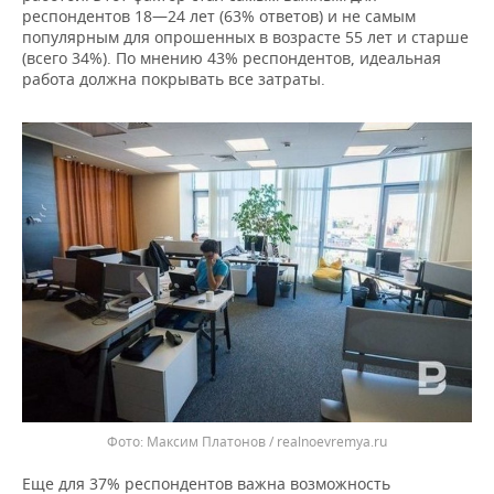
ВОДНЫЕ ВИДЫ СПОРТА
ОБРАЗОВАНИЕ
респондентов 18—24 лет (63% ответов) и не самым
популярным для опрошенных в возрасте 55 лет и старше
ХОККЕЙ С МЯЧОМ
ПРОИСШЕСТВИЯ
(всего 34%). По мнению 43% респондентов, идеальная
работа должна покрывать все затраты.
Максим Платонов / realnoevremya.ru
Еще для 37% респондентов важна возможность