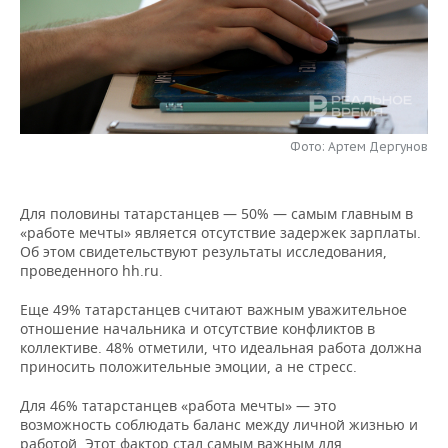
НЕФТЕХИМИЯ
РОЗНИЧНАЯ ТОРГОВЛЯ
НОВОСТИ ТЕХНОЛОГИЙ
МЕРОПРИЯТИЯ
НЕФТЬ
ТРАНСПОРТ
IT
НОВОСТИ МЕРОПРИЯТИЙ
СПОРТ
ОПК
УСЛУГИ
МЕДИА
ВЫЕЗДНАЯ РЕДАКЦИЯ
НОВОСТИ СПОРТА
ОБЩЕСТВО
ЭНЕРГЕТИКА
Фото: Артем Дергунов
ТЕЛЕКОММУНИКАЦИИ
БИЗНЕС-БРАНЧИ
ФУТБОЛ
НОВОСТИ ОБЩЕСТВА
ФОТОГАЛЕРЕЯ
Для половины татарстанцев — 50% — самым главным в
ONLINE-КОНФЕРЕНЦИИ
ХОККЕЙ
ВЛАСТЬ
СЮЖЕТЫ
«работе мечты» является отсутствие задержек зарплаты.
Об этом свидетельствуют результаты исследования,
ОТКРЫТАЯ ЛЕКЦИЯ
БАСКЕТБОЛ
ИНФРАСТРУКТУРА
СПРАВОЧНИК
проведенного hh.ru.
Еще 49% татарстанцев считают важным уважительное
ВОЛЕЙБОЛ
ИСТОРИЯ
СПИСОК ПЕРСОН
ПОЛНАЯ ВЕРСИЯ
отношение начальника и отсутствие конфликтов в
коллективе. 48% отметили, что идеальная работа должна
КИБЕРСПОРТ
КУЛЬТУРА
СПИСОК КОМПАНИЙ
приносить положительные эмоции, а не стресс.
ФИГУРНОЕ КАТАНИЕ
МЕДИЦИНА
Для 46% татарстанцев «работа мечты» — это
возможность соблюдать баланс между личной жизнью и
работой. Этот фактор стал самым важным для