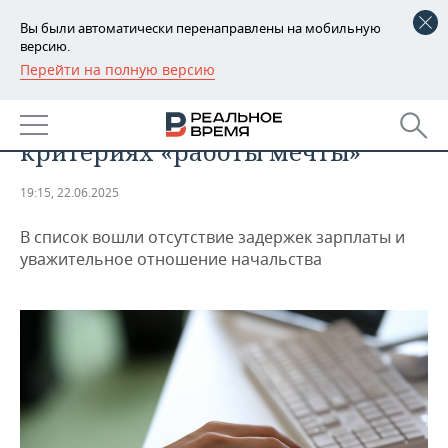
Вы были автоматически перенаправлены на мобильную
версию.
Перейти на полную версию
РЕГИОНЫ
ОБЩЕСТВО
Татарстанцы рассказали о
БАШКОРТОСТАН
НОВОСТИ
критериях «работы мечты»
ТАТАРСТАН
АНАЛИТИКА
19:15, 22.06.2025
УДМУРТИЯ
НОВОСТИ АНАЛИТИКИ
ЭКОНОМИКА
В список вошли отсутствие задержек зарплаты и
ДЕКЛАРАЦИИ О ДОХОДАХ
НОВОСТИ ЭКОНОМИКИ
ПРОМЫШЛЕННОСТЬ
уважительное отношение начальства
КОРОЛИ ГОСЗАКАЗА ПФО
ФИНАНСЫ
НОВОСТИ
НЕДВИЖИМОСТЬ
ПРОМЫШЛЕННОСТИ
ВУЗЫ ТАТАРСТАНА
БАНКИ
НОВОСТИ НЕДВИЖИМОСТИ
АВТО
АГРОПРОМ
КОМУ ПРИНАДЛЕЖАТ
БЮДЖЕТ
НОВОСТИ АВТО
БИЗНЕС
ТОРГОВЫЕ ЦЕНТРЫ
МАШИНОСТРОЕНИЕ
ТАТАРСТАНА
ИНВЕСТИЦИИ
НОВОСТИ БИЗНЕСА
ТЕХНОЛОГИИ