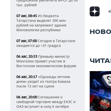
предложили увеличить МРОТ до 50
тыс. рублей
«
Из бюджета
07 авг, 08:45
Татарстана выделят 300 млн
рублей на капремонт здания
Минэкологии республики
НОВО
Сегодня в Татарстане
07 авг, 07:00
ожидается до +31 градуса
Премьер-министр
06 авг, 20:53
ЧИТА
Монголии примет участие в
Восточном экономическом форуме
«Однажды летним
06 авг, 20:17
днем» уходит из театра Камала
после 13 лет на сцене
Соглашение о
06 авг, 20:00
свободной торговле между ЕАЭС и
ОАЭ вступает в силу 6 октября