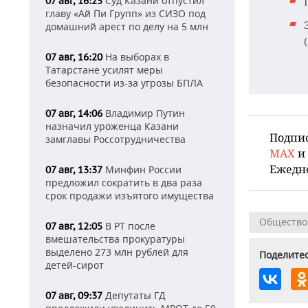
Суд Казани отпустил
07 авг, 16:25
главу «Ай Пи Групп» из СИЗО под
домашний арест по делу на 5 млн
На выборах в
07 авг, 16:20
Татарстане усилят меры
безопасности из-за угрозы БПЛА
Владимир Путин
07 авг, 14:06
назначил уроженца Казани
Подпи
замглавы Россотрудничества
MAX
и
Ежедн
Минфин России
07 авг, 13:37
предложил сократить в два раза
срок продажи изъятого имущества
Общество
В РТ после
07 авг, 12:05
вмешательства прокуратуры
выделено 273 млн рублей для
Поделитес
детей-сирот
Депутаты ГД
07 авг, 09:37