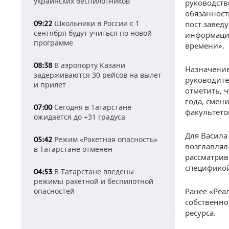
украинских беспилотников
руководст
обязанност
Школьники в России с 1
09:22
пост завед
сентября будут учиться по новой
информацию
программе
времени».
В аэропорту Казани
08:38
Назначение
задерживаются 30 рейсов на вылет
руководите
и прилет
отметить, 
года, смен
Сегодня в Татарстане
07:00
факультето
ожидается до +31 градуса
Для Васила
Режим «Ракетная опасность»
05:42
возглавлял
в Татарстане отменен
рассматрив
спецификой
В Татарстане введены
04:53
режимы ракетной и беспилотной
опасностей
Ранее «Реа
собственно
ресурса.