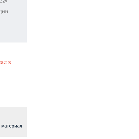
22»
ции
ал в
 материал