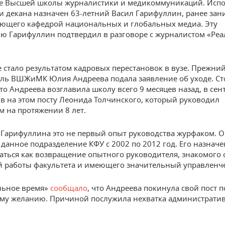
ве Высшей школы журналистики и медикоммуникаций. Ис
и декана назначен 63-летний Васил Гарифуллин, ранее за
ующего кафедрой национальных и глобальных медиа. Эту
 Гарифуллин подтвердил в разговоре с журналистом «Реа
 стало результатом кадровых перестановок в вузе. Прежни
ль ВШЖиМК Юлия Андреева подала заявление об уходе. Ст
что Андреева возглавила школу всего 9 месяцев назад, в сен
ив на этом посту Леонида Толчинского, который руководил
м на протяжении 8 лет.
 Гарифуллина это не первый опыт руководства журфаком. О
 данное подразделение КФУ с 2002 по 2012 год. Его назнач
аться как возвращение опытного руководителя, знакомого 
 работы факультета и имеющего значительный управленче
льное время»
сообщало
, что Андреева покинула свой пост п
му желанию. Причиной послужила нехватка администрати