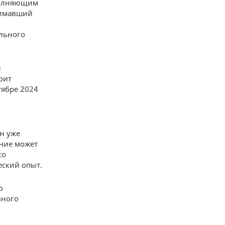
полняющим
нимавший
льного
й
оит
тябре 2024
н уже
ение может
со
ский опыт.
о
вного