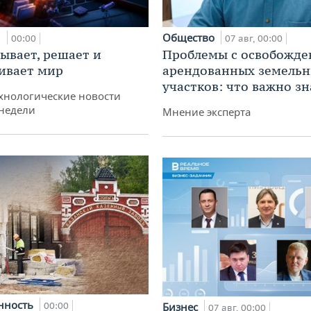
и
Общество
00:00
07 авг, 00:00
ывает, решает и
Проблемы с освобожд
ивает мир
арендованных земель
участков: что важно зн
хнологические новости
недели
Мнение эксперта
нность
00:00
Бизнес
07 авг, 00:00