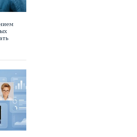
ением
ных
ать