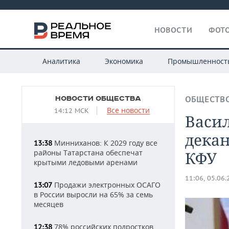
НОВОСТИ
ФОТО
Аналитика
Экономика
Промышленност
НОВОСТИ ОБЩЕСТВА
ОБЩЕСТВ
Все новости
14:12 МСК
Васил
дека
Минниханов: К 2029 году все
13:38
районы Татарстана обеспечат
КФУ
крытыми ледовыми аренами
11:06, 05.06
Продажи электронных ОСАГО
13:07
в России выросли на 65% за семь
месяцев
78% российских подростков
12:38