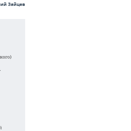
ий Зайцев
кого)
.
й