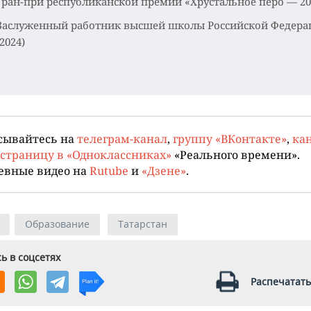
Гран-при республиканской премии «Хрустальное перо — 20
Заслуженный работник высшей школы Российской Федера
(2024)
сывайтесь на
телеграм-канал
,
группу «ВКонтакте»
,
кан
страницу в «Одноклассниках»
«Реального времени».
евные видео на
Rutube
и
«Дзене»
.
Образование
Татарстан
ь в соцсетях
Распечатать