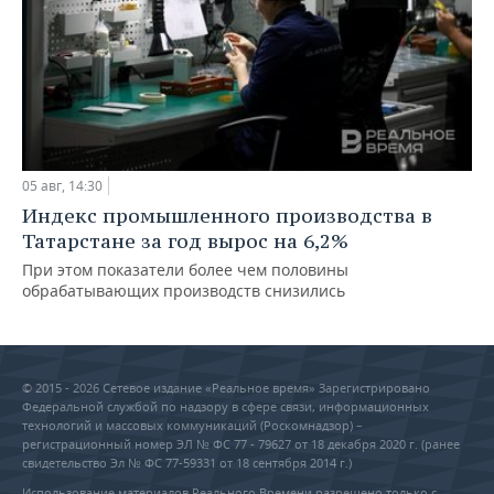
05 авг, 14:30
Индекс промышленного производства в
Татарстане за год вырос на 6,2%
При этом показатели более чем половины
обрабатывающих производств снизились
© 2015 - 2026 Сетевое издание «Реальное время» Зарегистрировано
Федеральной службой по надзору в сфере связи, информационных
технологий и массовых коммуникаций (Роскомнадзор) –
регистрационный номер ЭЛ № ФС 77 - 79627 от 18 декабря 2020 г. (ранее
свидетельство Эл № ФС 77-59331 от 18 сентября 2014 г.)
Использование материалов Реального Времени разрешено только с