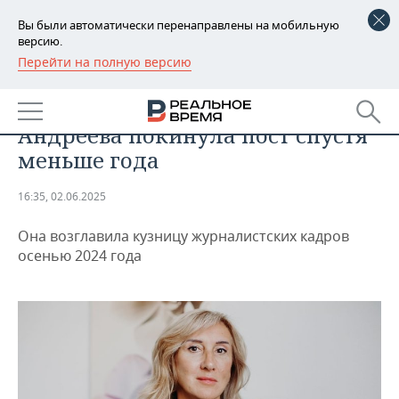
Вы были автоматически перенаправлены на мобильную
версию.
Перейти на полную версию
РЕГИОНЫ
ОБЩЕСТВО
Декан журфака КФУ Юлия
БАШКОРТОСТАН
НОВОСТИ
Андреева покинула пост спустя
ТАТАРСТАН
АНАЛИТИКА
меньше года
УДМУРТИЯ
НОВОСТИ АНАЛИТИКИ
ЭКОНОМИКА
16:35, 02.06.2025
ДЕКЛАРАЦИИ О ДОХОДАХ
НОВОСТИ ЭКОНОМИКИ
ПРОМЫШЛЕННОСТЬ
Она возглавила кузницу журналистских кадров
осенью 2024 года
КОРОЛИ ГОСЗАКАЗА ПФО
ФИНАНСЫ
НОВОСТИ
НЕДВИЖИМОСТЬ
ПРОМЫШЛЕННОСТИ
ВУЗЫ ТАТАРСТАНА
БАНКИ
НОВОСТИ НЕДВИЖИМОСТИ
АВТО
АГРОПРОМ
КОМУ ПРИНАДЛЕЖАТ
БЮДЖЕТ
НОВОСТИ АВТО
БИЗНЕС
ТОРГОВЫЕ ЦЕНТРЫ
МАШИНОСТРОЕНИЕ
ТАТАРСТАНА
ИНВЕСТИЦИИ
НОВОСТИ БИЗНЕСА
ТЕХНОЛОГИИ