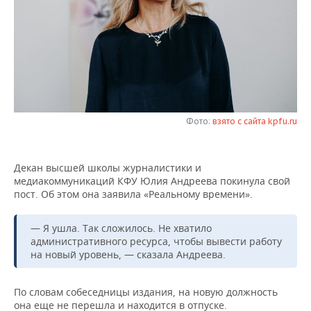
НЕФТЕХИМИЯ
РОЗНИЧНАЯ ТОРГОВЛЯ
НОВОСТИ ТЕХНОЛОГИЙ
МЕРОПРИЯТИЯ
НЕФТЬ
ТРАНСПОРТ
IT
НОВОСТИ МЕРОПРИЯТИЙ
СПОРТ
ОПК
УСЛУГИ
МЕДИА
ВЫЕЗДНАЯ РЕДАКЦИЯ
НОВОСТИ СПОРТА
ОБЩЕСТВО
ЭНЕРГЕТИКА
ТЕЛЕКОММУНИКАЦИИ
БИЗНЕС-БРАНЧИ
ФУТБОЛ
НОВОСТИ ОБЩЕСТВА
ФОТОГАЛЕРЕЯ
Фото:
взято с сайта kpfu.ru
ONLINE-КОНФЕРЕНЦИИ
ХОККЕЙ
ВЛАСТЬ
СЮЖЕТЫ
Декан высшей школы журналистики и
медиакоммуникаций КФУ Юлия Андреева покинула свой
ОТКРЫТАЯ ЛЕКЦИЯ
БАСКЕТБОЛ
ИНФРАСТРУКТУРА
СПРАВОЧНИК
пост. Об этом она заявила «Реальному времени».
ВОЛЕЙБОЛ
ИСТОРИЯ
СПИСОК ПЕРСОН
ПОЛНАЯ ВЕРСИЯ
— Я ушла. Так сложилось. Не хватило
административного ресурса, чтобы вывести работу
КИБЕРСПОРТ
КУЛЬТУРА
СПИСОК КОМПАНИЙ
на новый уровень, — сказала Андреева.
ФИГУРНОЕ КАТАНИЕ
МЕДИЦИНА
По словам собеседницы издания, на новую должность
она еще не перешла и находится в отпуске.