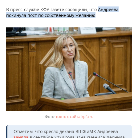
ВОДНЫЕ ВИДЫ СПОРТА
ОБРАЗОВАНИЕ
В пресс-службе КФУ газете сообщили, что
Андреева
ХОККЕЙ С МЯЧОМ
ПРОИСШЕСТВИЯ
покинула пост по собственному желанию
.
взято с сайта kpfu.ru
Отметим, что кресло декана ВШЖиМК Андреева
заняла
в сентябре 2024 года. Она сменила Леонида