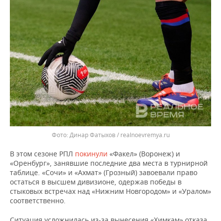
ВОДНЫЕ ВИДЫ СПОРТА
ОБРАЗОВАНИЕ
ХОККЕЙ С МЯЧОМ
ПРОИСШЕСТВИЯ
Динар Фатыхов / realnoevremya.ru
В этом сезоне РПЛ
покинули
«Факел» (Воронеж) и
«Оренбург», занявшие последние два места в турнирной
таблице. «Сочи» и «Ахмат» (Грозный) завоевали право
остаться в высшем дивизионе, одержав победы в
стыковых встречах над «Нижним Новгородом» и «Уралом»
соответственно.
Ситуация усложнилась из-за вынесения «Химкам» отказа