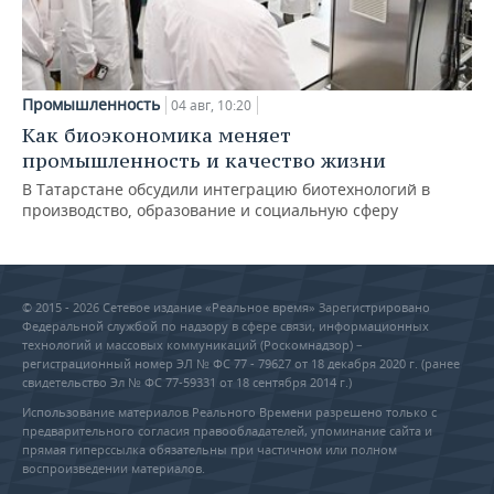
Промышленность
04 авг, 10:20
Как биоэкономика меняет
промышленность и качество жизни
В Татарстане обсудили интеграцию биотехнологий в
производство, образование и социальную сферу
© 2015 - 2026 Сетевое издание «Реальное время» Зарегистрировано
Федеральной службой по надзору в сфере связи, информационных
технологий и массовых коммуникаций (Роскомнадзор) –
регистрационный номер ЭЛ № ФС 77 - 79627 от 18 декабря 2020 г. (ранее
свидетельство Эл № ФС 77-59331 от 18 сентября 2014 г.)
Использование материалов Реального Времени разрешено только с
предварительного согласия правообладателей, упоминание сайта и
прямая гиперссылка обязательны при частичном или полном
воспроизведении материалов.