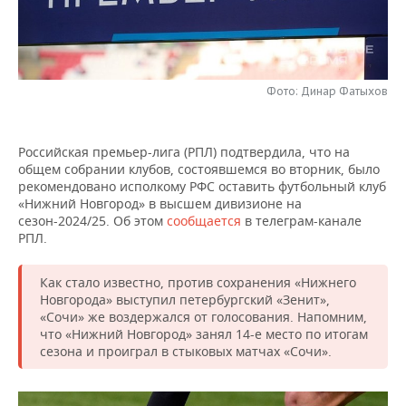
НЕФТЕХИМИЯ
РОЗНИЧНАЯ ТОРГОВЛЯ
НОВОСТИ ТЕХНОЛОГИЙ
МЕРОПРИЯТИЯ
НЕФТЬ
ТРАНСПОРТ
IT
НОВОСТИ МЕРОПРИЯТИЙ
СПОРТ
ОПК
Фото: Динар Фатыхов
УСЛУГИ
МЕДИА
ВЫЕЗДНАЯ РЕДАКЦИЯ
НОВОСТИ СПОРТА
ОБЩЕСТВО
ЭНЕРГЕТИКА
Российская премьер-лига (РПЛ) подтвердила, что на
ТЕЛЕКОММУНИКАЦИИ
БИЗНЕС-БРАНЧИ
ФУТБОЛ
НОВОСТИ ОБЩЕСТВА
ФОТОГАЛЕРЕЯ
общем собрании клубов, состоявшемся во вторник, было
рекомендовано исполкому РФС оставить футбольный клуб
ONLINE-КОНФЕРЕНЦИИ
ХОККЕЙ
ВЛАСТЬ
СЮЖЕТЫ
«Нижний Новгород» в высшем дивизионе на
сезон-2024/25. Об этом
сообщается
в телеграм-канале
РПЛ.
ОТКРЫТАЯ ЛЕКЦИЯ
БАСКЕТБОЛ
ИНФРАСТРУКТУРА
СПРАВОЧНИК
Как стало известно, против сохранения «Нижнего
ВОЛЕЙБОЛ
ИСТОРИЯ
СПИСОК ПЕРСОН
ПОЛНАЯ ВЕРСИЯ
Новгорода» выступил петербургский «Зенит»,
«Сочи» же воздержался от голосования. Напомним,
КИБЕРСПОРТ
КУЛЬТУРА
СПИСОК КОМПАНИЙ
что «Нижний Новгород» занял 14-е место по итогам
сезона и проиграл в стыковых матчах «Сочи».
ФИГУРНОЕ КАТАНИЕ
МЕДИЦИНА