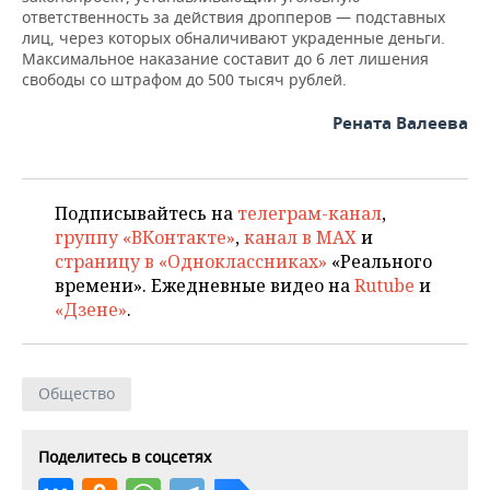
ВОДНЫЕ ВИДЫ СПОРТА
ОБРАЗОВАНИЕ
ответственность за действия дропперов — подставных
лиц, через которых обналичивают украденные деньги.
ХОККЕЙ С МЯЧОМ
ПРОИСШЕСТВИЯ
Максимальное наказание составит до 6 лет лишения
свободы со штрафом до 500 тысяч рублей.
Рената Валеева
Подписывайтесь на
телеграм-канал
,
группу «ВКонтакте»
,
канал в MAX
и
страницу в «Одноклассниках»
«Реального
времени». Ежедневные видео на
Rutube
и
«Дзене»
.
Общество
Поделитесь в соцсетях