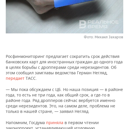
НЕФТЕХИМИЯ
РОЗНИЧНАЯ ТОРГОВЛЯ
НОВОСТИ ТЕХНОЛОГИЙ
МЕРОПРИЯТИЯ
НЕФТЬ
ТРАНСПОРТ
IT
НОВОСТИ МЕРОПРИЯТИЙ
СПОРТ
ОПК
УСЛУГИ
МЕДИА
ВЫЕЗДНАЯ РЕДАКЦИЯ
НОВОСТИ СПОРТА
ОБЩЕСТВО
Фото: Михаил Захаров
ЭНЕРГЕТИКА
ТЕЛЕКОММУНИКАЦИИ
БИЗНЕС-БРАНЧИ
ФУТБОЛ
НОВОСТИ ОБЩЕСТВА
ФОТОГАЛЕРЕЯ
Росфинмониторинг предлагает сократить срок действия
банковских карт для иностранных граждан до одного года
ONLINE-КОНФЕРЕНЦИИ
ХОККЕЙ
ВЛАСТЬ
СЮЖЕТЫ
в целях борьбы с дропперами среди нерезидентов. Об
этом сообщил замглавы ведомства Герман Негляд,
ОТКРЫТАЯ ЛЕКЦИЯ
БАСКЕТБОЛ
ИНФРАСТРУКТУРА
СПРАВОЧНИК
передает
ТАСС.
— Мы пока обсуждаем с ЦБ. Но наша позиция — в районе
ВОЛЕЙБОЛ
ИСТОРИЯ
СПИСОК ПЕРСОН
ПОЛНАЯ ВЕРСИЯ
года, то есть не три года, как общий срок, а где-то в
районе года. Ряд дропперов сейчас вербуется именно
КИБЕРСПОРТ
КУЛЬТУРА
СПИСОК КОМПАНИЙ
среди нерезидентов. Это, на самом деле, проблема не
только в нашей стране, — заявил Негляд.
ФИГУРНОЕ КАТАНИЕ
МЕДИЦИНА
Напомним, Госдума
приняла
в первом чтении
законопроект, устанавливающий уголовную