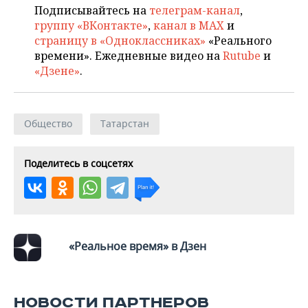
ВОДНЫЕ ВИДЫ СПОРТА
ОБРАЗОВАНИЕ
Подписывайтесь на
телеграм-канал
,
группу «ВКонтакте»
,
канал в MAX
и
ХОККЕЙ С МЯЧОМ
ПРОИСШЕСТВИЯ
страницу в «Одноклассниках»
«Реального
времени». Ежедневные видео на
Rutube
и
«Дзене»
.
Общество
Татарстан
Поделитесь в соцсетях
«Реальное время» в Дзен
НОВОСТИ ПАРТНЕРОВ