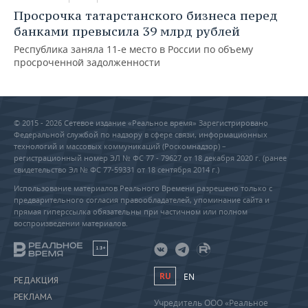
Просрочка татарстанского бизнеса перед
банками превысила 39 млрд рублей
Республика заняла 11-е место в России по объему
просроченной задолженности
© 2015 - 2026 Сетевое издание «Реальное время» Зарегистрировано
Федеральной службой по надзору в сфере связи, информационных
технологий и массовых коммуникаций (Роскомнадзор) –
регистрационный номер ЭЛ № ФС 77 - 79627 от 18 декабря 2020 г. (ранее
свидетельство Эл № ФС 77-59331 от 18 сентября 2014 г.)
Использование материалов Реального Времени разрешено только с
предварительного согласия правообладателей, упоминание сайта и
прямая гиперссылка обязательны при частичном или полном
воспроизведении материалов.
18+
RU
EN
РЕДАКЦИЯ
РЕКЛАМА
Учредитель ООО «Реальное