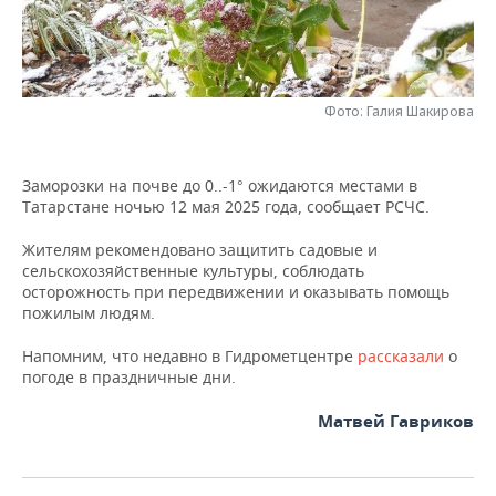
НЕФТЕХИМИЯ
РОЗНИЧНАЯ ТОРГОВЛЯ
НОВОСТИ ТЕХНОЛОГИЙ
МЕРОПРИЯТИЯ
НЕФТЬ
ТРАНСПОРТ
IT
НОВОСТИ МЕРОПРИЯТИЙ
СПОРТ
ОПК
Фото: Галия Шакирова
УСЛУГИ
МЕДИА
ВЫЕЗДНАЯ РЕДАКЦИЯ
НОВОСТИ СПОРТА
ОБЩЕСТВО
ЭНЕРГЕТИКА
Заморозки на почве до 0..-1° ожидаются местами в
ТЕЛЕКОММУНИКАЦИИ
БИЗНЕС-БРАНЧИ
ФУТБОЛ
НОВОСТИ ОБЩЕСТВА
ФОТОГАЛЕРЕЯ
Татарстане ночью 12 мая 2025 года, сообщает РСЧС.
ONLINE-КОНФЕРЕНЦИИ
ХОККЕЙ
ВЛАСТЬ
СЮЖЕТЫ
Жителям рекомендовано защитить садовые и
сельскохозяйственные культуры, соблюдать
осторожность при передвижении и оказывать помощь
ОТКРЫТАЯ ЛЕКЦИЯ
БАСКЕТБОЛ
ИНФРАСТРУКТУРА
СПРАВОЧНИК
пожилым людям.
ВОЛЕЙБОЛ
ИСТОРИЯ
СПИСОК ПЕРСОН
ПОЛНАЯ ВЕРСИЯ
Напомним, что недавно
в Гидрометцентре
рассказали
о
погоде в праздничные дни.
КИБЕРСПОРТ
КУЛЬТУРА
СПИСОК КОМПАНИЙ
Матвей Гавриков
ФИГУРНОЕ КАТАНИЕ
МЕДИЦИНА