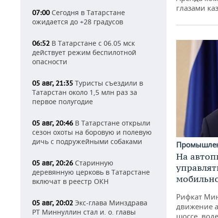
глазами ка
Сегодня в Татарстане
07:00
ожидается до +28 градусов
В Татарстане с 06.05 мск
06:52
действует режим беспилотной
опасности
Туристы съездили в
05 авг, 21:35
Татарстан около 1,5 млн раз за
первое полугодие
В Татарстане открыли
05 авг, 20:46
сезон охоты на боровую и полевую
дичь с подружейными собаками
Промышле
На автоп
Старинную
05 авг, 20:26
управлят
деревянную церковь в Татарстане
мобильн
включат в реестр ОКН
Рифкат Мин
Экс-глава Минздрава
05 авг, 20:02
движение а
РТ Миннуллин стал и. о. главы
шоссе, воде