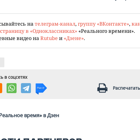
сывайтесь на
телеграм-канал
,
группу «ВКонтакте»
,
кан
страницу в «Одноклассниках»
«Реального времени».
евные видео на
Rutube
и
«Дзене»
.
ь в соцсетях
Распечатать
Реальное время» в Дзен