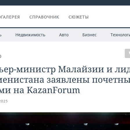
ГАЛЕРЕЯ
СПРАВОЧНИК
СЮЖЕТЫ
ь
Недвижимость
Авто
Бизнес
Технолог
О
ьер-министр Малайзии и ли
менистана заявлены почетн
ями на KazanForum
.2025