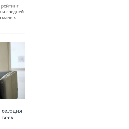
 рейтинг
у и средней
а малых
 сегодня
 весь