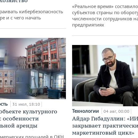
 хозяйство
«Реальное время» составило
раивать кибербезопасность
субъектов страны по оборот
ре и с чего начать
численности сотрудников н
предприятиях
ость
31 июл, 18:10
 объекте культурного
Технологии
04 авг, 00:00
: особенности
Айдар Гибадуллин: «ИИ
льной аренды
закрывает практически
маркетинговый цикл»
ммерческих площадей в ОКН