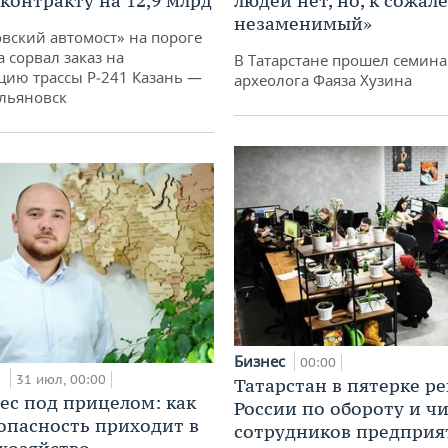
 контракту на 12,9 млрд
людей нет, но, к сожал
незаменимый»
овский автомост» на пороге
 сорвал заказ на
В Татарстане прошел семина
цию трассы Р‑241 Казань —
археолога Фаяза Хузина
льяновск
Бизнес
00:00
и
31 июл, 00:00
Татарстан в пятерке р
ес под прицелом: как
России по обороту и ч
опасность приходит в
сотрудников предприя