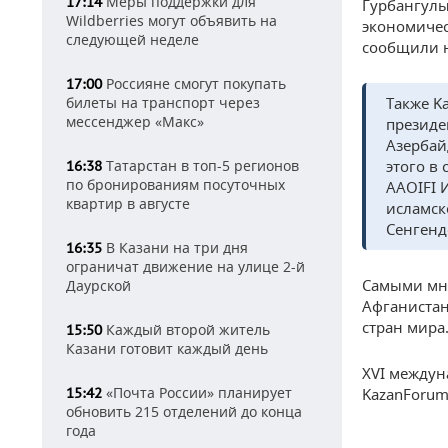
Меры поддержки для
17:14
Гурбангулы
Wildberries могут объявить на
экономичес
следующей неделе
сообщили н
Россияне смогут покупать
17:00
билеты на транспорт через
Также K
мессенджер «Макс»
президе
Азербай
Татарстан в топ-5 регионов
этого в
16:38
по бронированиям посуточных
AAOIFI 
квартир в августе
исламск
Сенгенд
В Казани на три дня
16:35
ограничат движение на улице 2-й
Самыми мно
Даурской
Афганистан
стран мира
Каждый второй житель
15:50
Казани готовит каждый день
XVI междун
«Почта России» планирует
15:42
KazanForum»
обновить 215 отделений до конца
года