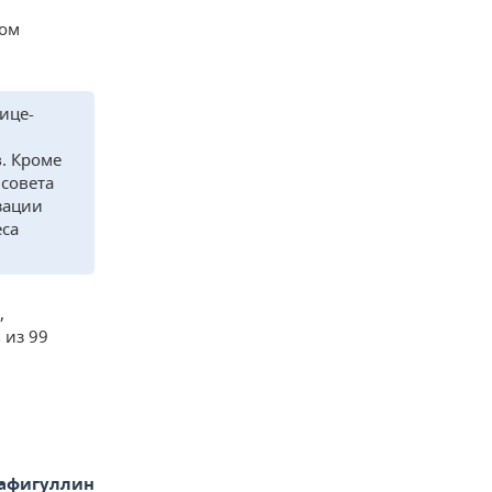
том
ице-
. Кроме
 совета
зации
еса
,
 из 99
афигуллин