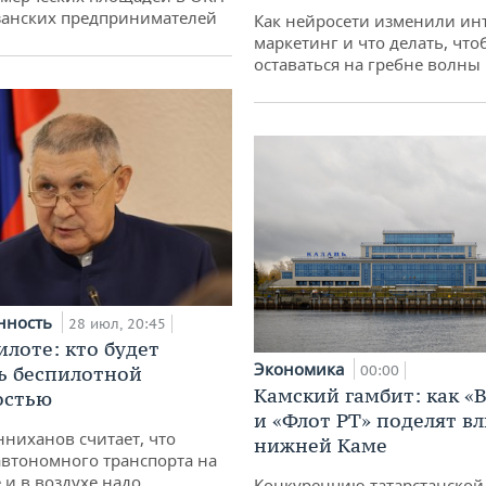
занских предпринимателей
Как нейросети изменили ин
маркетинг и что делать, что
оставаться на гребне волны
нность
28 июл, 20:45
илоте: кто будет
Экономика
00:00
ь беспилотной
Камский гамбит: как «
остью
и «Флот РТ» поделят в
ниханов считает, что
нижней Каме
втономного транспорта на
 и в воздухе надо
Конкуренцию татарстанской