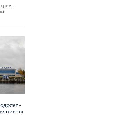
тернет-
бы
Водолет»
лияние на