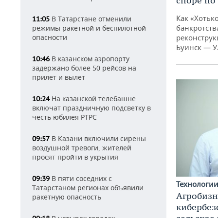
споре по
Как «Хотьк
В Татарстане отменили
11:05
банкротства
режимы ракетной и беспилотной
опасности
реконструк
Буинск — У
В казанском аэропорту
10:46
задержано более 50 рейсов на
прилет и вылет
На казанской телебашне
10:24
включат праздничную подсветку в
честь юбилея РТРС
В Казани включили сирены
09:57
воздушной тревоги, жителей
просят пройти в укрытия
В пяти соседних с
09:39
Технологи
Татарстаном регионах объявили
Агробизн
ракетную опасность
кибербез