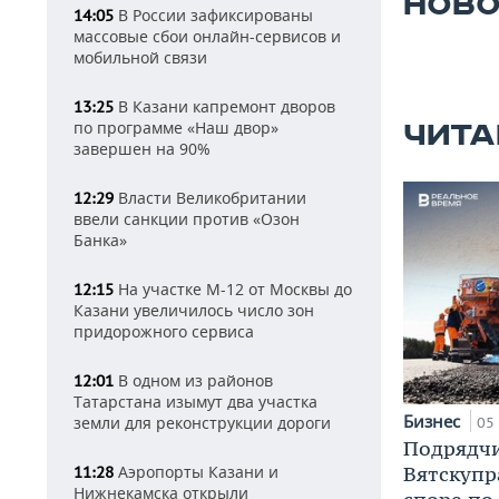
НОВО
В России зафиксированы
14:05
массовые сбои онлайн-сервисов и
мобильной связи
В Казани капремонт дворов
13:25
по программе «Наш двор»
ЧИТА
завершен на 90%
Власти Великобритании
12:29
ввели санкции против «Озон
Банка»
На участке М-12 от Москвы до
12:15
Казани увеличилось число зон
придорожного сервиса
В одном из районов
12:01
Татарстана изымут два участка
Бизнес
земли для реконструкции дороги
05 
Подрядчи
Аэропорты Казани и
Вятскупр
11:28
Нижнекамска открыли