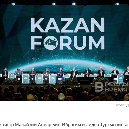
Фото: 
нистр Малайзии Анвар Бин Ибрагим и лидер Туркмениста