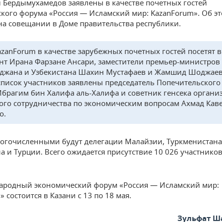
 Бердымухамедов заявлены в качестве почетных гостей
кого форума «Россия — Исламский мир: KazanForum». Об э
а совещании в Доме правительства республики.
azanForum в качестве зарубежных почетных гостей посетят в
нт Ирана Фарзане Ансари, заместители премьер-министров
джана и Узбекистана Шахин Мустафаев и Жамшид Шоджаев
 список участников заявлены председатель Попечительского
Ибрагим бин Халифа аль-Халифа и советник генсека органи
ого сотрудничества по экономическим вопросам Ахмад Кав
о.
гочисленными будут делегации Малайзии, Туркменистана
а и Турции. Всего ожидается присутствие 10 026 участников
.
ародный экономический форум «Россия — Исламский мир:
 состоится в Казани с 13 по 18 мая.
Зульфат Ш