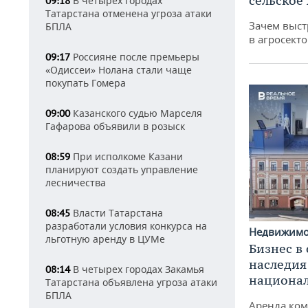
сельское
В четырех городах
09:18
Татарстана отменена угроза атаки
Зачем выст
БПЛА
в агросекто
Россияне после премьеры
09:17
«Одиссеи» Нолана стали чаще
покупать Гомера
Казанского судью Марселя
09:00
Гафарова объявили в розыск
При исполкоме Казани
08:59
планируют создать управление
лесничества
Власти Татарстана
08:45
разработали условия конкурса на
Недвижим
льготную аренду в ЦУМе
Бизнес в
наследия
В четырех городах Закамья
08:14
национа
Татарстана объявлена угроза атаки
БПЛА
Аренда ко