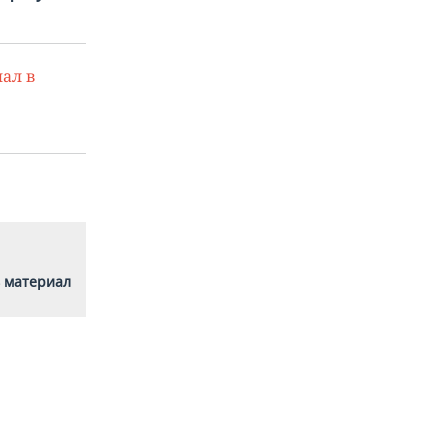
ал в
 материал