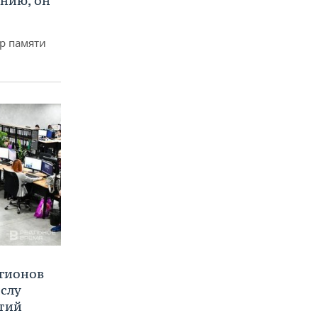
ению, он
р памяти
егионов
ислу
тий