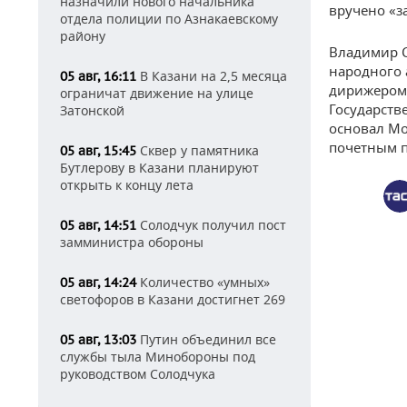
назначили нового начальника
вручено «з
отдела полиции по Азнакаевскому
району
Владимир С
народного 
В Казани на 2,5 месяца
05 авг, 16:11
дирижером 
ограничат движение на улице
Государств
Затонской
основал Мо
почетным 
Сквер у памятника
05 авг, 15:45
Бутлерову в Казани планируют
открыть к концу лета
Солодчук получил пост
05 авг, 14:51
замминистра обороны
Количество «умных»
05 авг, 14:24
светофоров в Казани достигнет 269
Путин объединил все
05 авг, 13:03
службы тыла Минобороны под
руководством Солодчука