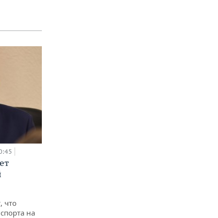
0:45
ет
й
, что
спорта на