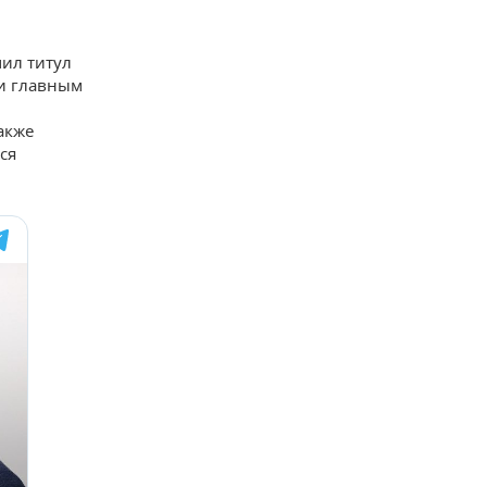
чил титул
 и главным
акже
ся