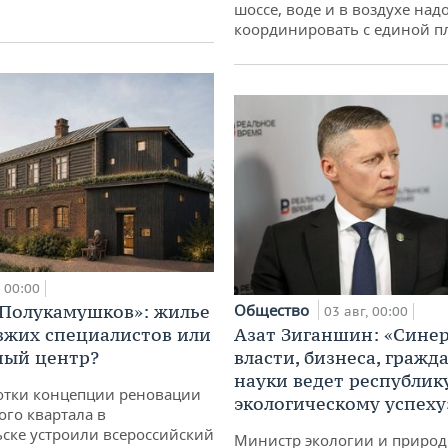
шоссе, воде и в воздухе над
координировать с единой 
00:00
Общество
«Полукамушков»: жилье
03 авг, 00:00
Азат Зиганшин: «Сине
зжих специалистов или
власти, бизнеса, гражд
ный центр?
науки ведет республик
отки концепции реновации
экологическому успеху
ого квартала в
ске устроили всероссийский
Министр экологии и приро