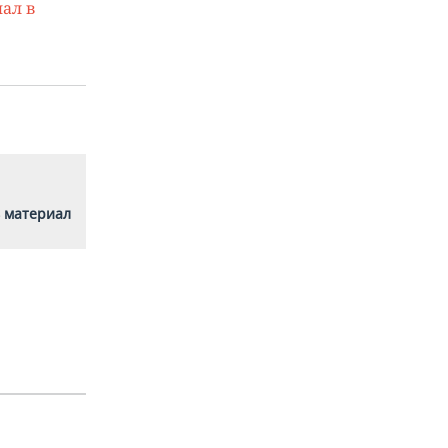
ал в
 материал