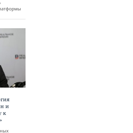
о
платформы
ргия
ан и
у к
»
дных