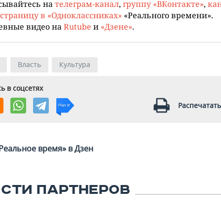
сывайтесь на
телеграм-канал
,
группу «ВКонтакте»
,
кан
страницу в «Одноклассниках»
«Реального времени».
евные видео на
Rutube
и
«Дзене»
.
Власть
Культура
ь в соцсетях
Распечатать
Реальное время» в Дзен
СТИ ПАРТНЕРОВ