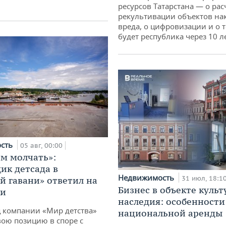
ресурсов Татарстана — о рас
рекультивации объектов на
вреда, о цифровизации и о т
будет республика через 10 л
ость
05 авг, 00:00
м молчать»:
ик детсада в
Недвижимость
31 июл, 18:1
й гавани» ответил на
Бизнес в объекте культ
ии
наследия: особенности
 компании «Мир детства»
национальной аренды
вою позицию в споре с