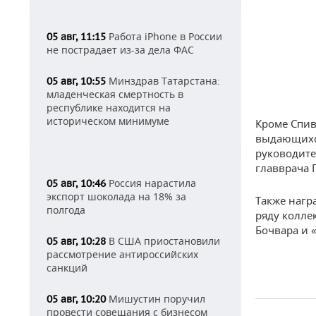
Работа iPhone в России
05 авг, 11:15
не пострадает из-за дела ФАС
Минздрав Татарстана:
05 авг, 10:55
младенческая смертность в
республике находится на
историческом минимуме
Кроме Спив
выдающихся
руководите
главврача 
Россия нарастила
05 авг, 10:46
экспорт шоколада на 18% за
Также нагр
полгода
ряду колле
Бочвара и 
В США приостановили
05 авг, 10:28
рассмотрение антироссийских
санкций
Мишустин поручил
05 авг, 10:20
провести совещания с бизнесом