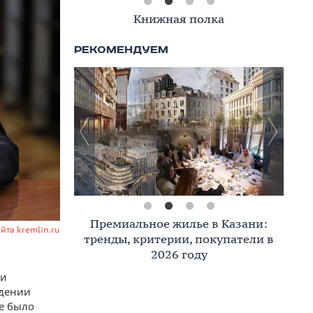
Книжная полка
Премиальное жилье в Казани:
айта kremlin.ru
тренды, критерии, покупатели в
2026 году
ии
ждении
е было