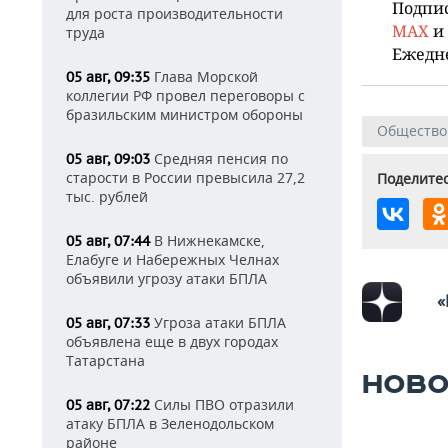
Подпи
для роста производительности
MAX
и
труда
Ежедн
Глава Морской
05 авг, 09:35
коллегии РФ провел переговоры с
бразильским министром обороны
Общество
Средняя пенсия по
05 авг, 09:03
старости в России превысила 27,2
Поделитес
тыс. рублей
В Нижнекамске,
05 авг, 07:44
Елабуге и Набережных Челнах
объявили угрозу атаки БПЛА
«
Угроза атаки БПЛА
05 авг, 07:33
объявлена еще в двух городах
Татарстана
НОВО
Силы ПВО отразили
05 авг, 07:22
атаку БПЛА в Зеленодольском
районе