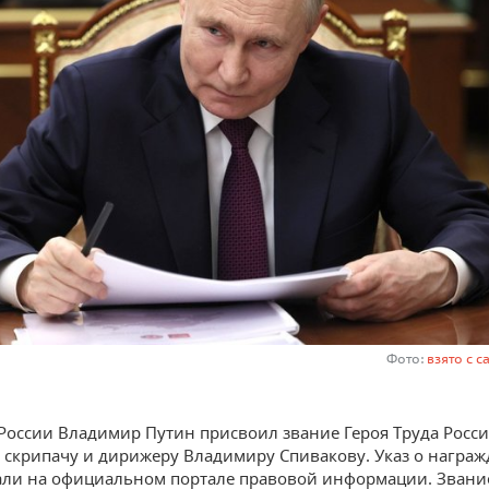
Фото:
взято с с
России Владимир Путин присвоил звание Героя Труда Росс
 скрипачу и дирижеру Владимиру Спивакову. Указ о награ
ли на официальном портале правовой информации. Звани