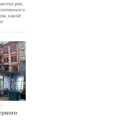
чистке рек,
копленного
ом, какой
ет
0
урного