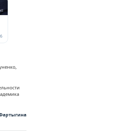
уненко,
ельности
кадемика
 Фартыгина