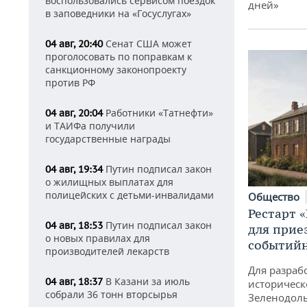
воспользовались сервисом поездок
дней»
в заповедники на «Госуслугах»
Сенат США может
04 авг, 20:40
проголосовать по поправкам к
санкционному законопроекту
против РФ
Работники «Татнефти»
04 авг, 20:04
и ТАИФа получили
государственные награды
Путин подписал закон
04 авг, 19:34
о жилищных выплатах для
полицейских с детьми-инвалидами
Общество
Рестарт 
Путин подписал закон
04 авг, 18:53
для прие
о новых правилах для
событий
производителей лекарств
Для разраб
В Казани за июль
04 авг, 18:37
историческ
собрали 36 тонн вторсырья
Зеленодоль