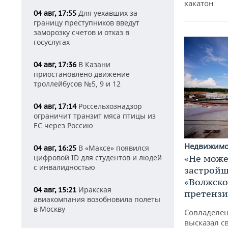
хакатон
Для уехавших за
04 авг, 17:55
границу преступников введут
заморозку счетов и отказ в
госуслугах
В Казани
04 авг, 17:36
приостановлено движение
троллейбусов №5, 9 и 12
Россельхознадзор
04 авг, 17:14
ограничит транзит мяса птицы из
ЕС через Россию
Недвижим
В «Максе» появился
04 авг, 16:25
«Не може
цифровой ID для студентов и людей
с инвалидностью
застройщ
«Волжско
Иракская
04 авг, 15:21
претенз
авиакомпания возобновила полеты
в Москву
Совладелец
высказал с