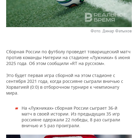
НЕФТЕХИМИЯ
РОЗНИЧНАЯ ТОРГОВЛЯ
НОВОСТИ ТЕХНОЛОГИЙ
МЕРОПРИЯТИЯ
НЕФТЬ
ТРАНСПОРТ
IT
НОВОСТИ МЕРОПРИЯТИЙ
СПОРТ
ОПК
Фото: Динар Фатыхов
УСЛУГИ
МЕДИА
ВЫЕЗДНАЯ РЕДАКЦИЯ
НОВОСТИ СПОРТА
ОБЩЕСТВО
ЭНЕРГЕТИКА
Сборная России по футболу проведет товарищеский матч
ТЕЛЕКОММУНИКАЦИИ
БИЗНЕС-БРАНЧИ
ФУТБОЛ
НОВОСТИ ОБЩЕСТВА
ФОТОГАЛЕРЕЯ
против команды Нигерии на стадионе «Лужники» 6 июня
2025 года. Об этом сообщили «RT на русском».
ONLINE-КОНФЕРЕНЦИИ
ХОККЕЙ
ВЛАСТЬ
СЮЖЕТЫ
Это будет первая игра сборной на этом стадионе с
сентября 2021 года, когда россияне сыграли вничью с
ОТКРЫТАЯ ЛЕКЦИЯ
БАСКЕТБОЛ
ИНФРАСТРУКТУРА
СПРАВОЧНИК
Хорватией (0:0) в отборочном турнире к чемпионату
мира.
ВОЛЕЙБОЛ
ИСТОРИЯ
СПИСОК ПЕРСОН
ПОЛНАЯ ВЕРСИЯ
На «Лужниках» сборная России сыграет 36-й
КИБЕРСПОРТ
КУЛЬТУРА
СПИСОК КОМПАНИЙ
матч в своей истории. Из предыдущих 35 игр
россияне одержали 22 победы, 8 раз сыграли
ФИГУРНОЕ КАТАНИЕ
МЕДИЦИНА
вничью и 5 раз проиграли.