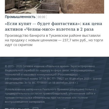
Промышленность
00:00
«Если купят — будет фантастика»: как цена
активов «Челны‑мясо» взлетела в 2 раза
Производство банкрота в Тукаевском районе выставили
на продажу с новым ценником — 237,7 млн руб., но торги
идут со скрипом
© 2015 - 2026 Сетевое издание «Реальное время» Зарегистрировано
Федеральной службой по надзору в сфере связи, информационных
технологий и массовых коммуникаций (Роскомнадзор) –
регистрационный номер ЭЛ № ФС 77 - 79627 от 18 декабря 2020 г. (ранее
свидетельство Эл № ФС 77-59331 от 18 сентября 2014 г.)
Использование материалов Реального Времени разрешено только с
предварительного согласия правообладателей, упоминание сайта и
прямая гиперссылка обязательны при частичном или полном
воспроизведении материалов.