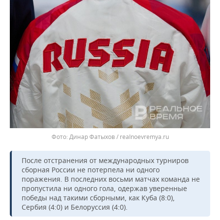
ВОДНЫЕ ВИДЫ СПОРТА
ОБРАЗОВАНИЕ
ХОККЕЙ С МЯЧОМ
ПРОИСШЕСТВИЯ
Динар Фатыхов / realnoevremya.ru
После отстранения от международных турниров
сборная России не потерпела ни одного
поражения. В последних восьми матчах команда не
пропустила ни одного гола, одержав уверенные
победы над такими сборными, как Куба (8:0),
Сербия (4:0) и Белоруссия (4:0).