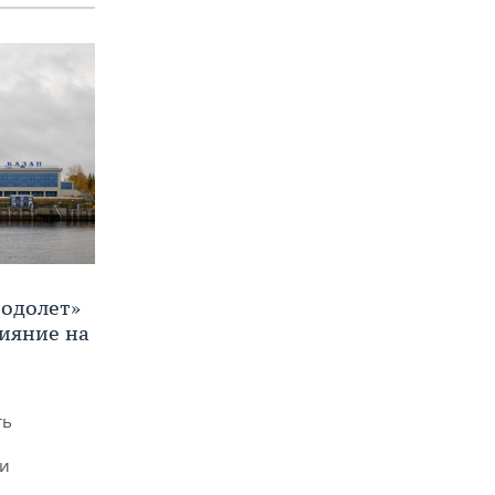
Водолет»
лияние на
ть
ми