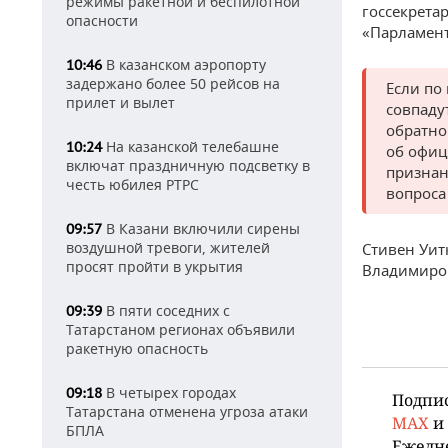
режимы ракетной и беспилотной
госсекрета
опасности
«Парламентс
В казанском аэропорту
10:46
задержано более 50 рейсов на
Если по
прилет и вылет
совпаду
обратно
На казанской телебашне
10:24
об офиц
включат праздничную подсветку в
признан
честь юбилея РТРС
вопроса
В Казани включили сирены
09:57
воздушной тревоги, жителей
Стивен Уит
просят пройти в укрытия
Владимиро
В пяти соседних с
09:39
Татарстаном регионах объявили
ракетную опасность
В четырех городах
09:18
Подпи
Татарстана отменена угроза атаки
MAX
и
БПЛА
Ежедн