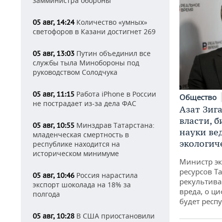
замминистра обороны
Количество «умных»
05 авг, 14:24
светофоров в Казани достигнет 269
Путин объединил все
05 авг, 13:03
службы тыла Минобороны под
руководством Солодчука
Работа iPhone в России
05 авг, 11:15
Общество
не пострадает из-за дела ФАС
Азат Зиг
власти, б
Минздрав Татарстана:
05 авг, 10:55
науки ве
младенческая смертность в
экологич
республике находится на
историческом минимуме
Министр э
ресурсов Та
Россия нарастила
05 авг, 10:46
рекультива
экспорт шоколада на 18% за
вреда, о ц
полгода
будет респу
В США приостановили
05 авг, 10:28