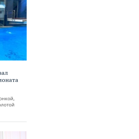
вал
ионата
онкой,
олотой