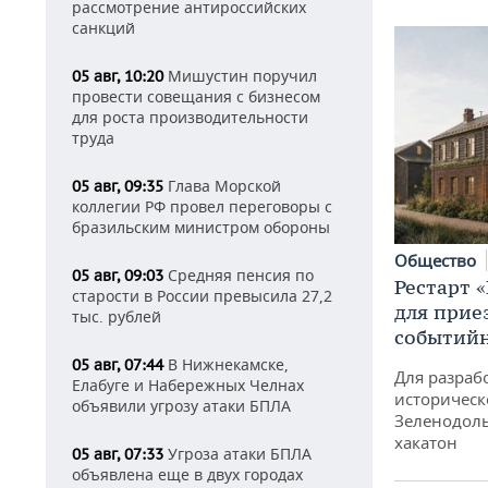
рассмотрение антироссийских
санкций
Мишустин поручил
05 авг, 10:20
провести совещания с бизнесом
для роста производительности
труда
Глава Морской
05 авг, 09:35
коллегии РФ провел переговоры с
бразильским министром обороны
Общество
Средняя пенсия по
05 авг, 09:03
Рестарт 
старости в России превысила 27,2
для прие
тыс. рублей
событий
В Нижнекамске,
05 авг, 07:44
Для разраб
Елабуге и Набережных Челнах
историческ
объявили угрозу атаки БПЛА
Зеленодоль
хакатон
Угроза атаки БПЛА
05 авг, 07:33
объявлена еще в двух городах