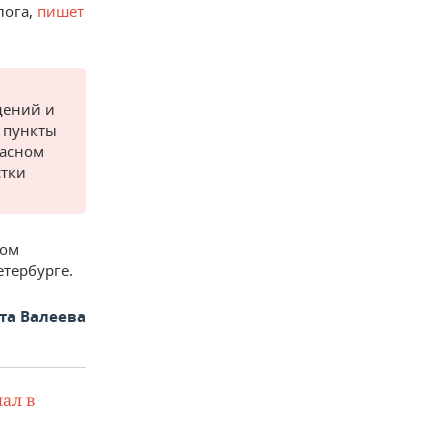
лога,
пишет
дений и
ь пункты
ласном
стки
том
етербурге.
та Валеева
ал в