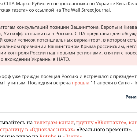
ря США Марко Рубио и спецпосланника по Украине Кита Кел
кая газета» со ссылкой на The Wall Street Journal.
 итогам консультаций позиции Вашингтона, Европы и Киева
т, Уиткофф отправится в Россию. США представят для обсуж
й связи «список потенциальных вариантов», в котором ест
иальном признании Вашингтоном Крыма российским, нег
ии контроля России над новыми регионами, снятии с пове
 о вхождении Украины в НАТО.
кофф уже трижды посещал Россию и встречался с президен
м Путиным. Последняя встреча
прошла
11 апреля в Санкт-П
Рена
сывайтесь на
телеграм-канал
,
группу «ВКонтакте»
,
кан
страницу в «Одноклассниках»
«Реального времени».
евные видео на
Rutube
и
«Дзене»
.