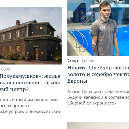
Спорт
00:00
Никита Шлейхер завое
00:00
золото и серебро чемп
«Полукамушков»: жилье
Европы
зжих специалистов или
ный центр?
Агния Тулупова стала чемпи
будучи запасной в составе з
отки концепции реновации
сборной синхронисток
ого квартала в
ске устроили всероссийский