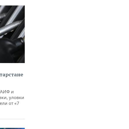
тарстане
ТАИФ и
вки, уловки
ли от «7