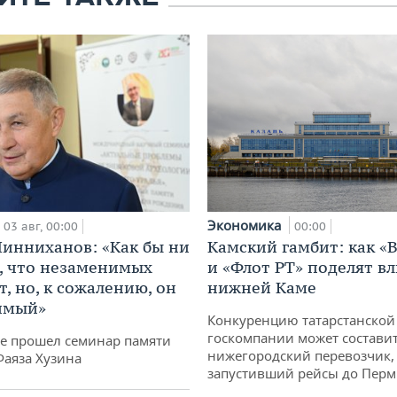
Экономика
00:00
03 авг, 00:00
Камский гамбит: как «
инниханов: «Как бы ни
и «Флот РТ» поделят в
, что незаменимых
нижней Каме
, но, к сожалению, он
имый»
Конкуренцию татарстанской
госкомпании может состави
не прошел семинар памяти
нижегородский перевозчик,
Фаяза Хузина
запустивший рейсы до Пер