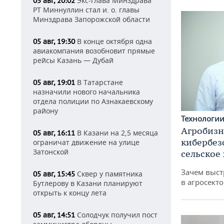
Экс-глава Минздрава
05 авг, 20:02
РТ Миннуллин стал и. о. главы
Минздрава Запорожской области
В конце октября одна
05 авг, 19:30
авиакомпания возобновит прямые
рейсы Казань — Дубай
В Татарстане
05 авг, 19:01
назначили нового начальника
отдела полиции по Азнакаевскому
району
Технологи
Агробизн
В Казани на 2,5 месяца
05 авг, 16:11
кибербез
ограничат движение на улице
Затонской
сельское
Зачем выст
Сквер у памятника
05 авг, 15:45
в агросекто
Бутлерову в Казани планируют
открыть к концу лета
Солодчук получил пост
05 авг, 14:51