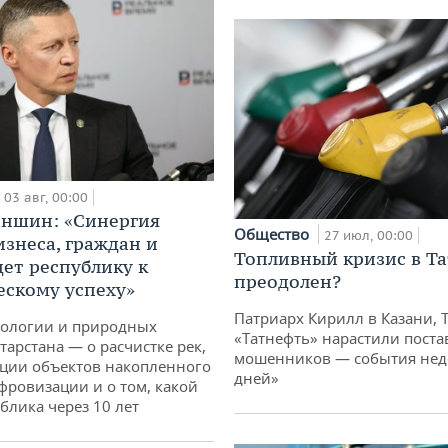
03 авг, 00:00
аншин: «Синергия
Общество
27 июл, 00:00
изнеса, граждан и
Топливный кризис в Та
дет республику к
преодолен?
ескому успеху»
Патриарх Кирилл в Казани, 
кологии и природных
«Татнефть» нарастили поста
тарстана — о расчистке рек,
мошенников — события неде
ции объектов накопленного
дней»
ифровизации и о том, какой
блика через 10 лет