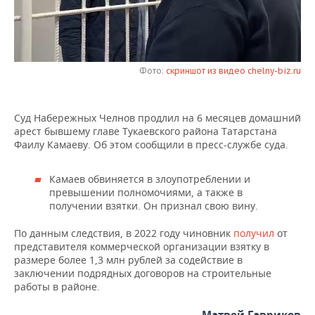
НЕФТЕХИМИЯ
РОЗНИЧНАЯ ТОРГОВЛЯ
НОВОСТИ ТЕХНОЛОГИЙ
МЕРОПРИЯТИЯ
НЕФТЬ
ТРАНСПОРТ
IT
НОВОСТИ МЕРОПРИЯТИЙ
СПОРТ
ОПК
Фото:
скриншот из видео chelny-biz.ru
УСЛУГИ
МЕДИА
ВЫЕЗДНАЯ РЕДАКЦИЯ
НОВОСТИ СПОРТА
ОБЩЕСТВО
ЭНЕРГЕТИКА
Суд Набережных Челнов продлил на 6 месяцев домашний
ТЕЛЕКОММУНИКАЦИИ
БИЗНЕС-БРАНЧИ
ФУТБОЛ
НОВОСТИ ОБЩЕСТВА
ФОТОГАЛЕРЕЯ
арест бывшему главе Тукаевского района Татарстана
Фаилу Камаеву. Об этом сообщили в пресс-службе суда.
ONLINE-КОНФЕРЕНЦИИ
ХОККЕЙ
ВЛАСТЬ
СЮЖЕТЫ
Камаев обвиняется в злоупотреблении и
ОТКРЫТАЯ ЛЕКЦИЯ
БАСКЕТБОЛ
ИНФРАСТРУКТУРА
СПРАВОЧНИК
превышении полномочиями, а также в
получении взятки. Он признал свою вину.
ВОЛЕЙБОЛ
ИСТОРИЯ
СПИСОК ПЕРСОН
ПОЛНАЯ ВЕРСИЯ
По данным следствия, в 2022 году чиновник
получил
от
представителя коммерческой организации взятку в
КИБЕРСПОРТ
КУЛЬТУРА
СПИСОК КОМПАНИЙ
размере более 1,3 млн рублей за содействие в
заключении подрядных договоров на строительные
ФИГУРНОЕ КАТАНИЕ
МЕДИЦИНА
работы в районе.
Матвей Гавриков