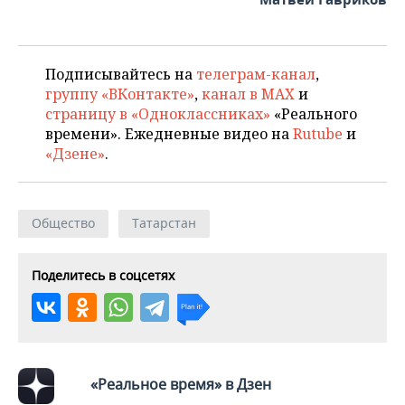
ВОДНЫЕ ВИДЫ СПОРТА
ОБРАЗОВАНИЕ
ХОККЕЙ С МЯЧОМ
ПРОИСШЕСТВИЯ
Подписывайтесь на
телеграм-канал
,
группу «ВКонтакте»
,
канал в MAX
и
страницу в «Одноклассниках»
«Реального
времени». Ежедневные видео на
Rutube
и
«Дзене»
.
Общество
Татарстан
Поделитесь в соцсетях
«Реальное время» в Дзен