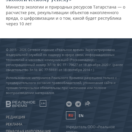
Министр экологии и природных ресурсов Татарстана — о
расчистке рек, рекультивации объектов накопленного
вреда, о цифровизации и о том, какой будет республика
через 10 лет
© 2015 - 2026 Сетевое издание «Реальное время» Зарегистрировано
Федеральной службой по надзору в сфере связи, информационных
технологий и массовых коммуникаций (Роскомнадзор) –
регистрационный номер ЭЛ № ФС 77 - 79627 от 18 декабря 2020 г. (ранее
свидетельство Эл № ФС 77-59331 от 18 сентября 2014 г.)
Использование материалов Реального Времени разрешено только с
предварительного согласия правообладателей, упоминание сайта и
прямая гиперссылка обязательны при частичном или полном
воспроизведении материалов.
18+
RU
EN
РЕДАКЦИЯ
РЕКЛАМА
Учредитель ООО «Реальное
ПРАВОВАЯ ИНФОРМАЦИЯ
время»