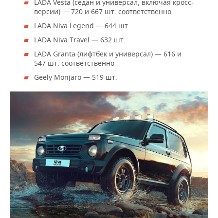
ВОДНЫЕ ВИДЫ СПОРТА
ОБРАЗОВАНИЕ
LADA Vesta (седан и универсал, включая кросс-
версии) — 720 и 667 шт. соответственно
ХОККЕЙ С МЯЧОМ
ПРОИСШЕСТВИЯ
LADA Niva Legend — 644 шт.
LADA Niva Travel — 632 шт.
LADA Granta (лифтбек и универсал) — 616 и
547 шт. соответственно
Geely Monjaro — 519 шт.