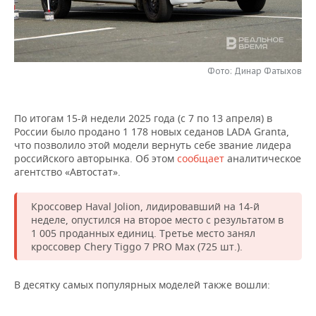
НЕФТЕХИМИЯ
РОЗНИЧНАЯ ТОРГОВЛЯ
НОВОСТИ ТЕХНОЛОГИЙ
МЕРОПРИЯТИЯ
НЕФТЬ
ТРАНСПОРТ
IT
НОВОСТИ МЕРОПРИЯТИЙ
СПОРТ
ОПК
Фото: Динар Фатыхов
УСЛУГИ
МЕДИА
ВЫЕЗДНАЯ РЕДАКЦИЯ
НОВОСТИ СПОРТА
ОБЩЕСТВО
ЭНЕРГЕТИКА
По итогам 15-й недели 2025 года (с 7 по 13 апреля) в
ТЕЛЕКОММУНИКАЦИИ
БИЗНЕС-БРАНЧИ
ФУТБОЛ
НОВОСТИ ОБЩЕСТВА
ФОТОГАЛЕРЕЯ
России было продано 1 178 новых седанов LADA Granta,
что позволило этой модели вернуть себе звание лидера
ONLINE-КОНФЕРЕНЦИИ
ХОККЕЙ
ВЛАСТЬ
СЮЖЕТЫ
российского авторынка. Об этом
сообщает
аналитическое
агентство «Автостат».
ОТКРЫТАЯ ЛЕКЦИЯ
БАСКЕТБОЛ
ИНФРАСТРУКТУРА
СПРАВОЧНИК
Кроссовер Haval Jolion, лидировавший на 14-й
неделе, опустился на второе место с результатом в
ВОЛЕЙБОЛ
ИСТОРИЯ
СПИСОК ПЕРСОН
ПОЛНАЯ ВЕРСИЯ
1 005 проданных единиц. Третье место занял
кроссовер Chery Tiggo 7 PRO Max (725 шт.).
КИБЕРСПОРТ
КУЛЬТУРА
СПИСОК КОМПАНИЙ
В десятку самых популярных моделей также вошли:
ФИГУРНОЕ КАТАНИЕ
МЕДИЦИНА