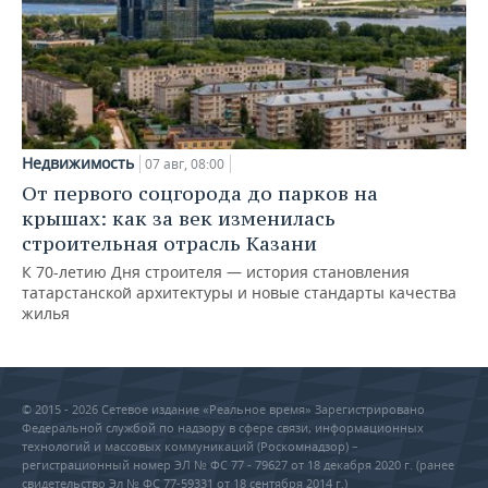
Недвижимость
07 авг, 08:00
От первого соцгорода до парков на
крышах: как за век изменилась
строительная отрасль Казани
К 70-летию Дня строителя — история становления
татарстанской архитектуры и новые стандарты качества
жилья
© 2015 - 2026 Сетевое издание «Реальное время» Зарегистрировано
Федеральной службой по надзору в сфере связи, информационных
технологий и массовых коммуникаций (Роскомнадзор) –
регистрационный номер ЭЛ № ФС 77 - 79627 от 18 декабря 2020 г. (ранее
свидетельство Эл № ФС 77-59331 от 18 сентября 2014 г.)