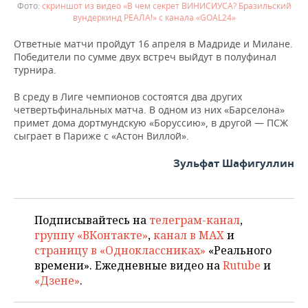
скриншот из видео «В чем секрет ВИНИСИУСА? Бразильский
вундеркинд РЕАЛА!» с канала «GOAL24»
Ответные матчи пройдут 16 апреля в Мадриде и Милане.
Победители по сумме двух встреч выйдут в полуфинал
турнира.
В среду в Лиге чемпионов состоятся два других
четвертьфинальных матча. В одном из них «Барселона»
примет дома дортмундскую «Боруссию», в другой — ПСЖ
сыграет в Париже с «Астон Виллой».
Зульфат Шафигуллин
Подписывайтесь на
телеграм-канал
,
группу «ВКонтакте»
,
канал в MAX
и
страницу в «Одноклассниках»
«Реального
времени». Ежедневные видео на
Rutube
и
«Дзене»
.