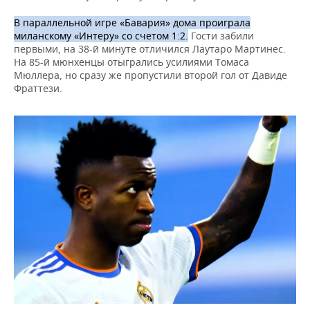
ВОДНЫЕ ВИДЫ СПОРТА
ОБРАЗОВАНИЕ
В параллельной игре «Бавария» дома проиграла
ХОККЕЙ С МЯЧОМ
ПРОИСШЕСТВИЯ
миланскому «Интеру» со счетом 1:2.
Гости забили
первыми, на 38-й минуте отличился Лаутаро Мартинес.
На 85-й мюнхенцы отыгрались усилиями Томаса
Мюллера, но сразу же пропустили второй гол от Давиде
Фраттези.