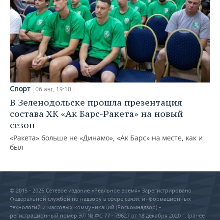
Спорт
06 авг, 19:10
В Зеленодольске прошла презентация
состава ХК «Ак Барс-Ракета» на новый
сезон
«Ракета» больше не «Динамо», «Ак Барс» на месте, как и
был
© 2015 - 2026 Сетевое издание «Реальное время» Зарегистрировано
Федеральной службой по надзору в сфере связи, информационных
технологий и массовых коммуникаций (Роскомнадзор) –
регистрационный номер ЭЛ № ФС 77 - 79627 от 18 декабря 2020 г. (ранее