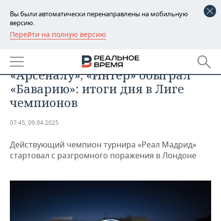
Вы были автоматически перенаправлены на мобильную
версию.
Перейти на полную версию
РЕГИОНЫ
СПОРТ
«Реал» крупно проиграл
БАШКОРТОСТАН
НОВОСТИ
«Арсеналу», «Интер» обыграл
ТАТАРСТАН
АНАЛИТИКА
«Баварию»: итоги дня в Лиге
чемпионов
УДМУРТИЯ
НОВОСТИ АНАЛИТИКИ
ЭКОНОМИКА
07:45, 09.04.2025
ДЕКЛАРАЦИИ О ДОХОДАХ
НОВОСТИ ЭКОНОМИКИ
ПРОМЫШЛЕННОСТЬ
Действующий чемпион турнира «Реал Мадрид»
КОРОЛИ ГОСЗАКАЗА ПФО
ФИНАНСЫ
НОВОСТИ
НЕДВИЖИМОСТЬ
стартовал с разгромного поражения в Лондоне
ПРОМЫШЛЕННОСТИ
ВУЗЫ ТАТАРСТАНА
БАНКИ
НОВОСТИ НЕДВИЖИМОСТИ
АВТО
АГРОПРОМ
КОМУ ПРИНАДЛЕЖАТ
БЮДЖЕТ
НОВОСТИ АВТО
БИЗНЕС
ТОРГОВЫЕ ЦЕНТРЫ
МАШИНОСТРОЕНИЕ
ТАТАРСТАНА
ИНВЕСТИЦИИ
НОВОСТИ БИЗНЕСА
ТЕХНОЛОГИИ