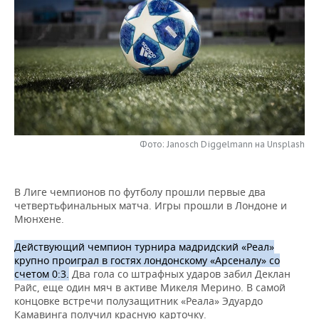
НЕФТЕХИМИЯ
РОЗНИЧНАЯ ТОРГОВЛЯ
НОВОСТИ ТЕХНОЛОГИЙ
МЕРОПРИЯТИЯ
НЕФТЬ
ТРАНСПОРТ
IT
НОВОСТИ МЕРОПРИЯТИЙ
СПОРТ
ОПК
УСЛУГИ
МЕДИА
ВЫЕЗДНАЯ РЕДАКЦИЯ
НОВОСТИ СПОРТА
ОБЩЕСТВО
ЭНЕРГЕТИКА
ТЕЛЕКОММУНИКАЦИИ
БИЗНЕС-БРАНЧИ
ФУТБОЛ
НОВОСТИ ОБЩЕСТВА
ФОТОГАЛЕРЕЯ
Фото: Janosch Diggelmann на Unsplash
ONLINE-КОНФЕРЕНЦИИ
ХОККЕЙ
ВЛАСТЬ
СЮЖЕТЫ
ОТКРЫТАЯ ЛЕКЦИЯ
БАСКЕТБОЛ
ИНФРАСТРУКТУРА
СПРАВОЧНИК
В Лиге чемпионов по футболу прошли первые два
четвертьфинальных матча. Игры прошли в Лондоне и
Мюнхене.
ВОЛЕЙБОЛ
ИСТОРИЯ
СПИСОК ПЕРСОН
ПОЛНАЯ ВЕРСИЯ
Действующий чемпион турнира мадридский «Реал»
КИБЕРСПОРТ
КУЛЬТУРА
СПИСОК КОМПАНИЙ
крупно проиграл в гостях лондонскому «Арсеналу» со
счетом 0:3.
Два гола со штрафных ударов забил Деклан
Райс, еще один мяч в активе Микеля Мерино. В самой
ФИГУРНОЕ КАТАНИЕ
МЕДИЦИНА
концовке встречи полузащитник «Реала» Эдуардо
Камавинга получил красную карточку.