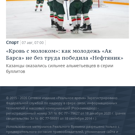
Спорт
07 авг, 07:00
«Кровь с молоком»: как молодежь «Ак
Барса» не без труда победила «Нефтяник»
Казанцы оказались сильнее альметьевцев в серии
буллитов
© 2015 - 2026 Сетевое издание «Реальное время» Зарегистрировано
Федеральной службой по надзору в сфере связи, информационных
технологий и массовых коммуникаций (Роскомнадзор) –
регистрационный номер ЭЛ № ФС 77 - 79627 от 18 декабря 2020 г. (ранее
свидетельство Эл № ФС 77-59331 от 18 сентября 2014 г.)
Использование материалов Реального Времени разрешено только с
предварительного согласия правообладателей, упоминание сайта и