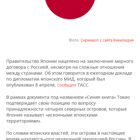
НЕФТЕХИМИЯ
РОЗНИЧНАЯ ТОРГОВЛЯ
НОВОСТИ ТЕХНОЛОГИЙ
МЕРОПРИЯТИЯ
НЕФТЬ
ТРАНСПОРТ
IT
НОВОСТИ МЕРОПРИЯТИЙ
СПОРТ
ОПК
УСЛУГИ
МЕДИА
ВЫЕЗДНАЯ РЕДАКЦИЯ
НОВОСТИ СПОРТА
ОБЩЕСТВО
Фото:
Скриншот с сайта Википедия
ЭНЕРГЕТИКА
ТЕЛЕКОММУНИКАЦИИ
БИЗНЕС-БРАНЧИ
ФУТБОЛ
НОВОСТИ ОБЩЕСТВА
ФОТОГАЛЕРЕЯ
Правительство Японии нацелено на заключение мирного
договора с Россией, несмотря на сложные отношения
ONLINE-КОНФЕРЕНЦИИ
ХОККЕЙ
ВЛАСТЬ
СЮЖЕТЫ
между странами. Об этом говорится в ежегодном докладе
по дипломатии японского МИД, который был
ОТКРЫТАЯ ЛЕКЦИЯ
БАСКЕТБОЛ
ИНФРАСТРУКТУРА
СПРАВОЧНИК
опубликован 8 апреля,
сообщил
ТАСС.
В рамках документа под названием «Синяя книга» Токио
ВОЛЕЙБОЛ
ИСТОРИЯ
СПИСОК ПЕРСОН
ПОЛНАЯ ВЕРСИЯ
подтверждает свою позицию по вопросу
принадлежности четырех северных островов, которые
КИБЕРСПОРТ
КУЛЬТУРА
СПИСОК КОМПАНИЙ
Япония называет «исконными японскими
территориями».
ФИГУРНОЕ КАТАНИЕ
МЕДИЦИНА
По словам японских властей, эти острова в настоящее
время находятся «под незаконной оккупацией России». В