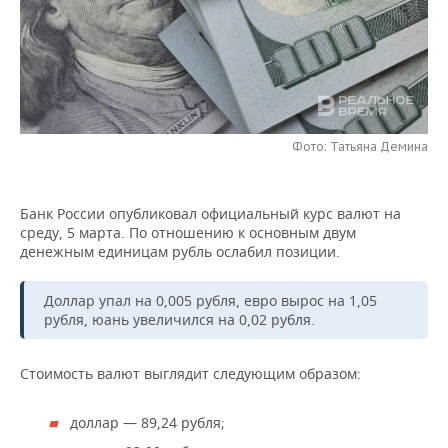
НЕФТЕХИМИЯ
РОЗНИЧНАЯ ТОРГОВЛЯ
НОВОСТИ ТЕХНОЛОГИЙ
МЕРОПРИЯТИЯ
НЕФТЬ
ТРАНСПОРТ
IT
НОВОСТИ МЕРОПРИЯТИЙ
СПОРТ
ОПК
УСЛУГИ
МЕДИА
ВЫЕЗДНАЯ РЕДАКЦИЯ
НОВОСТИ СПОРТА
ОБЩЕСТВО
ЭНЕРГЕТИКА
Фото: Татьяна Демина
ТЕЛЕКОММУНИКАЦИИ
БИЗНЕС-БРАНЧИ
ФУТБОЛ
НОВОСТИ ОБЩЕСТВА
ФОТОГАЛЕРЕЯ
Банк России опубликовал официальный курс валют на
ONLINE-КОНФЕРЕНЦИИ
ХОККЕЙ
ВЛАСТЬ
СЮЖЕТЫ
среду, 5 марта. По отношению к основным двум
денежным единицам рубль ослабил позиции.
ОТКРЫТАЯ ЛЕКЦИЯ
БАСКЕТБОЛ
ИНФРАСТРУКТУРА
СПРАВОЧНИК
Доллар упал на 0,005 рубля, евро вырос на 1,05
ВОЛЕЙБОЛ
ИСТОРИЯ
СПИСОК ПЕРСОН
ПОЛНАЯ ВЕРСИЯ
рубля, юань увеличился на 0,02 рубля.
КИБЕРСПОРТ
КУЛЬТУРА
СПИСОК КОМПАНИЙ
Стоимость валют выглядит следующим образом:
ФИГУРНОЕ КАТАНИЕ
МЕДИЦИНА
доллар — 89,24 рубля;