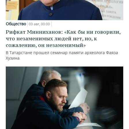
Общество
03 авг, 00:00
Рифкат Минниханов: «Как бы ни говорили,
что незаменимых людей нет, но, к
сожалению, он незаменимый»
В Татарстане прошел семинар памяти археолога Фаяза
Хузина