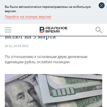
Вы были автоматически перенаправлены на мобильную
версию.
Перейти на полную версию
РЕГИОНЫ
ЭКОНОМИКА
Банк России опубликовал курс
БАШКОРТОСТАН
НОВОСТИ
валют на 5 марта
ТАТАРСТАН
АНАЛИТИКА
20:52, 04.03.2025
УДМУРТИЯ
НОВОСТИ АНАЛИТИКИ
ЭКОНОМИКА
По отношению к основным двум денежным
ДЕКЛАРАЦИИ О ДОХОДАХ
НОВОСТИ ЭКОНОМИКИ
ПРОМЫШЛЕННОСТЬ
единицам рубль ослабил позиции
КОРОЛИ ГОСЗАКАЗА ПФО
ФИНАНСЫ
НОВОСТИ
НЕДВИЖИМОСТЬ
ПРОМЫШЛЕННОСТИ
ВУЗЫ ТАТАРСТАНА
БАНКИ
НОВОСТИ НЕДВИЖИМОСТИ
АВТО
АГРОПРОМ
КОМУ ПРИНАДЛЕЖАТ
БЮДЖЕТ
НОВОСТИ АВТО
БИЗНЕС
ТОРГОВЫЕ ЦЕНТРЫ
МАШИНОСТРОЕНИЕ
ТАТАРСТАНА
ИНВЕСТИЦИИ
НОВОСТИ БИЗНЕСА
ТЕХНОЛОГИИ