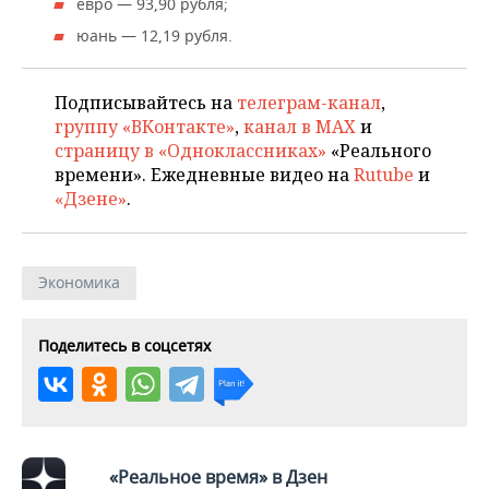
ВОДНЫЕ ВИДЫ СПОРТА
ОБРАЗОВАНИЕ
евро — 93,90 рубля;
юань — 12,19 рубля.
ХОККЕЙ С МЯЧОМ
ПРОИСШЕСТВИЯ
Подписывайтесь на
телеграм-канал
,
группу «ВКонтакте»
,
канал в MAX
и
страницу в «Одноклассниках»
«Реального
времени». Ежедневные видео на
Rutube
и
«Дзене»
.
Экономика
Поделитесь в соцсетях
«Реальное время» в Дзен