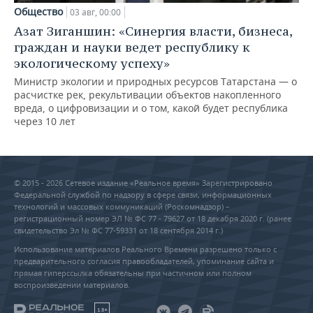
Общество
03 авг, 00:00
Азат Зиганшин: «Синергия власти, бизнеса,
граждан и науки ведет республику к
экологическому успеху»
Министр экологии и природных ресурсов Татарстана — о
расчистке рек, рекультивации объектов накопленного
вреда, о цифровизации и о том, какой будет республика
через 10 лет
© 2015 - 2026 Сетевое издание «Реальное время» Зарегистрировано
Федеральной службой по надзору в сфере связи, информационных
технологий и массовых коммуникаций (Роскомнадзор) –
регистрационный номер ЭЛ № ФС 77 - 79627 от 18 декабря 2020 г. (ранее
свидетельство Эл № ФС 77-59331 от 18 сентября 2014 г.)
Использование материалов Реального Времени разрешено только с
предварительного согласия правообладателей, упоминание сайта и
прямая гиперссылка обязательны при частичном или полном
воспроизведении материалов.
18+