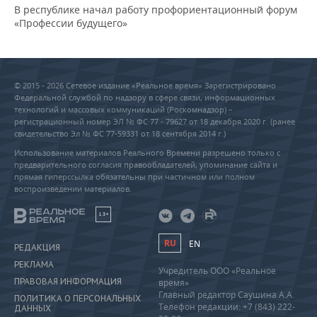
В республике начал работу профориентационный форум
«Профессии будущего»
© 2015 - 2026 Сетевое издание «Реальное время» Зарегистрировано
Федеральной службой по надзору в сфере связи, информационных
технологий и массовых коммуникаций (Роскомнадзор) –
регистрационный номер ЭЛ № ФС 77 - 79627 от 18 декабря 2020 г. (ранее
свидетельство Эл № ФС 77-59331 от 18 сентября 2014 г.)
Использование материалов Реального Времени разрешено только с
предварительного согласия правообладателей, упоминание сайта и
прямая гиперссылка обязательны при частичном или полном
воспроизведении материалов.
18+
RU
EN
РЕДАКЦИЯ
РЕКЛАМА
Учредитель ООО «Реальное
ПРАВОВАЯ ИНФОРМАЦИЯ
время»
Главный редактор Саушина А.А.
ПОЛИТИКА О ПЕРСОНАЛЬНЫХ
Телефон редакции: +7 (843) 222-
ДАННЫХ