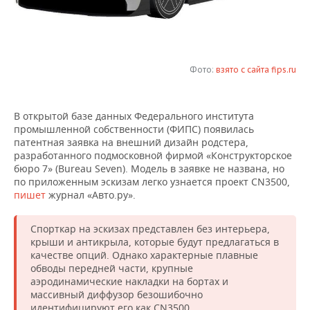
НЕФТЕХИМИЯ
РОЗНИЧНАЯ ТОРГОВЛЯ
НОВОСТИ ТЕХНОЛОГИЙ
МЕРОПРИЯТИЯ
НЕФТЬ
ТРАНСПОРТ
IT
НОВОСТИ МЕРОПРИЯТИЙ
СПОРТ
ОПК
Фото:
взято с сайта fips.ru
УСЛУГИ
МЕДИА
ВЫЕЗДНАЯ РЕДАКЦИЯ
НОВОСТИ СПОРТА
ОБЩЕСТВО
ЭНЕРГЕТИКА
В открытой базе данных Федерального института
ТЕЛЕКОММУНИКАЦИИ
БИЗНЕС-БРАНЧИ
ФУТБОЛ
НОВОСТИ ОБЩЕСТВА
ФОТОГАЛЕРЕЯ
промышленной собственности (ФИПС) появилась
патентная заявка на внешний дизайн родстера,
ONLINE-КОНФЕРЕНЦИИ
ХОККЕЙ
ВЛАСТЬ
СЮЖЕТЫ
разработанного подмосковной фирмой «Конструкторское
бюро 7» (Bureau Seven). Модель в заявке не названа, но
по приложенным эскизам легко узнается проект СN3500,
ОТКРЫТАЯ ЛЕКЦИЯ
БАСКЕТБОЛ
ИНФРАСТРУКТУРА
СПРАВОЧНИК
пишет
журнал «Авто.ру».
ВОЛЕЙБОЛ
ИСТОРИЯ
СПИСОК ПЕРСОН
ПОЛНАЯ ВЕРСИЯ
Спорткар на эскизах представлен без интерьера,
крыши и антикрыла, которые будут предлагаться в
КИБЕРСПОРТ
КУЛЬТУРА
СПИСОК КОМПАНИЙ
качестве опций. Однако характерные плавные
обводы передней части, крупные
ФИГУРНОЕ КАТАНИЕ
МЕДИЦИНА
аэродинамические накладки на бортах и
массивный диффузор безошибочно
идентифицируют его как CN3500.