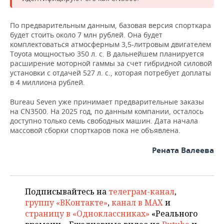
ВОДНЫЕ ВИДЫ СПОРТА
ОБРАЗОВАНИЕ
ХОККЕЙ С МЯЧОМ
ПРОИСШЕСТВИЯ
По предварительным данным, базовая версия спорткара
будет стоить около 7 млн рублей. Она будет
комплектоваться атмосферным 3,5-литровым двигателем
Toyota мощностью 350 л. с. В дальнейшем планируется
расширение моторной гаммы за счет гибридной силовой
установки с отдачей 527 л. с., которая потребует доплаты
в 4 миллиона рублей.
Bureau Seven уже принимает предварительные заказы
на CN3500. На 2025 год, по данным компании, осталось
доступно только семь свободных машин. Дата начала
массовой сборки спорткаров пока не объявлена.
Рената Валеева
Подписывайтесь на
телеграм-канал
,
группу «ВКонтакте»
,
канал в MAX
и
страницу в «Одноклассниках»
«Реального