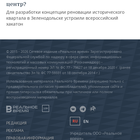
центр?
Для разработки концепции реновации исторического
квартала в Зеленодольске устроили всероссийский
хакатон
© 2015 - 2026 Сетевое издание «Реальное время» Зарегистрировано
Федеральной службой по надзору в сфере связи, информационных
технологий и массовых коммуникаций (Роскомнадзор) –
регистрационный номер ЭЛ № ФС 77 - 79627 от 18 декабря 2020 г. (ранее
свидетельство Эл № ФС 77-59331 от 18 сентября 2014 г.)
Использование материалов Реального Времени разрешено только с
предварительного согласия правообладателей, упоминание сайта и
прямая гиперссылка обязательны при частичном или полном
воспроизведении материалов.
18+
RU
EN
РЕДАКЦИЯ
РЕКЛАМА
Учредитель ООО «Реальное
ПРАВОВАЯ ИНФОРМАЦИЯ
время»