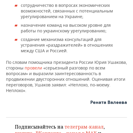
ВОДНЫЕ ВИДЫ СПОРТА
ОБРАЗОВАНИЕ
сотрудничество в вопросах экономических
возможностей, связанных с потенциальным
ХОККЕЙ С МЯЧОМ
ПРОИСШЕСТВИЯ
урегулированием на Украине;
назначение команд на высоком уровне для
работы по украинскому урегулированию;
создание механизма консультаций для
устранения «раздражителей» в отношениях
между США и Россией.
По словам помощника президента России Юрия Ушакова,
стороны
провели
«серьезный разговор по всем
вопросам» и выразили заинтересованность в
продвижении двусторонних отношений. Оценивая итоги
переговоров, Ушаков заявил: «Неплохо, по-моему.
Неплохо».
Рената Валеева
Подписывайтесь на
телеграм-канал
,