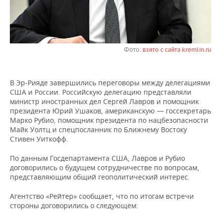
НЕФТЕХИМИЯ
РОЗНИЧНАЯ ТОРГОВЛЯ
НОВОСТИ ТЕХНОЛОГИЙ
МЕРОПРИЯТИЯ
НЕФТЬ
ТРАНСПОРТ
IT
НОВОСТИ МЕРОПРИЯТИЙ
СПОРТ
ОПК
Фото:
взято с сайта kremlin.ru
УСЛУГИ
МЕДИА
ВЫЕЗДНАЯ РЕДАКЦИЯ
НОВОСТИ СПОРТА
ОБЩЕСТВО
ЭНЕРГЕТИКА
В Эр-Рияде завершились переговоры между делегациями
ТЕЛЕКОММУНИКАЦИИ
БИЗНЕС-БРАНЧИ
ФУТБОЛ
НОВОСТИ ОБЩЕСТВА
ФОТОГАЛЕРЕЯ
США и России. Российскую делегацию представляли
министр иностранных дел Сергей Лавров и помощник
ONLINE-КОНФЕРЕНЦИИ
ХОККЕЙ
ВЛАСТЬ
СЮЖЕТЫ
президента Юрий Ушаков, американскую — госсекретарь
Марко Рубио, помощник президента по нацбезопасности
Майк Уолтц и спецпосланник по Ближнему Востоку
ОТКРЫТАЯ ЛЕКЦИЯ
БАСКЕТБОЛ
ИНФРАСТРУКТУРА
СПРАВОЧНИК
Стивен Уиткофф.
ВОЛЕЙБОЛ
ИСТОРИЯ
СПИСОК ПЕРСОН
ПОЛНАЯ ВЕРСИЯ
По данным Госдепартамента США, Лавров и Рубио
договорились о будущем сотрудничестве по вопросам,
представляющим общий геополитический интерес.
КИБЕРСПОРТ
КУЛЬТУРА
СПИСОК КОМПАНИЙ
Агентство «Рейтер» сообщает, что по итогам встречи
ФИГУРНОЕ КАТАНИЕ
МЕДИЦИНА
стороны договорились о следующем: