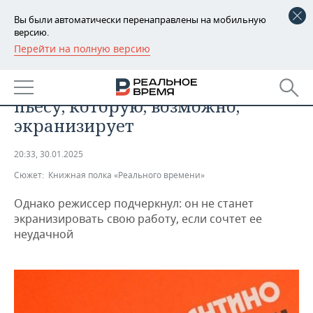
Вы были автоматически перенаправлены на мобильную
версию.
Перейти на полную версию
РЕГИОНЫ
ОБЩЕСТВО
Квентин Тарантино пишет
БАШКОРТОСТАН
НОВОСТИ
пьесу, которую, возможно,
ТАТАРСТАН
АНАЛИТИКА
экранизирует
УДМУРТИЯ
НОВОСТИ АНАЛИТИКИ
ЭКОНОМИКА
20:33, 30.01.2025
Сюжет:
Книжная полка «Реального времени»
ДЕКЛАРАЦИИ О ДОХОДАХ
НОВОСТИ ЭКОНОМИКИ
ПРОМЫШЛЕННОСТЬ
Однако режиссер подчеркнул: он не станет
КОРОЛИ ГОСЗАКАЗА ПФО
ФИНАНСЫ
НОВОСТИ
НЕДВИЖИМОСТЬ
экранизировать свою работу, если сочтет ее
ПРОМЫШЛЕННОСТИ
неудачной
ВУЗЫ ТАТАРСТАНА
БАНКИ
НОВОСТИ НЕДВИЖИМОСТИ
АВТО
АГРОПРОМ
КОМУ ПРИНАДЛЕЖАТ
БЮДЖЕТ
НОВОСТИ АВТО
БИЗНЕС
ТОРГОВЫЕ ЦЕНТРЫ
МАШИНОСТРОЕНИЕ
ТАТАРСТАНА
ИНВЕСТИЦИИ
НОВОСТИ БИЗНЕСА
ТЕХНОЛОГИИ