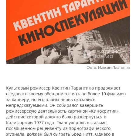
НЕФТЕХИМИЯ
РОЗНИЧНАЯ ТОРГОВЛЯ
НОВОСТИ ТЕХНОЛОГИЙ
МЕРОПРИЯТИЯ
НЕФТЬ
ТРАНСПОРТ
IT
НОВОСТИ МЕРОПРИЯТИЙ
СПОРТ
ОПК
УСЛУГИ
МЕДИА
ВЫЕЗДНАЯ РЕДАКЦИЯ
НОВОСТИ СПОРТА
ОБЩЕСТВО
ЭНЕРГЕТИКА
ТЕЛЕКОММУНИКАЦИИ
БИЗНЕС-БРАНЧИ
ФУТБОЛ
НОВОСТИ ОБЩЕСТВА
ФОТОГАЛЕРЕЯ
ONLINE-КОНФЕРЕНЦИИ
ХОККЕЙ
ВЛАСТЬ
СЮЖЕТЫ
Фото: Максим Платонов
ОТКРЫТАЯ ЛЕКЦИЯ
БАСКЕТБОЛ
ИНФРАСТРУКТУРА
СПРАВОЧНИК
Культовый режиссер Квентин Тарантино продолжает
следовать своему обещанию снять не более 10 фильмов
ВОЛЕЙБОЛ
ИСТОРИЯ
СПИСОК ПЕРСОН
ПОЛНАЯ ВЕРСИЯ
за карьеру, но его планы вновь оказались
непредсказуемыми. Он собирался завершить
КИБЕРСПОРТ
КУЛЬТУРА
СПИСОК КОМПАНИЙ
режиссерскую деятельность картиной «Кинокритик»,
действие которой должно было развернуться в
Калифорнии 1977 года. Главную роль в фильме,
ФИГУРНОЕ КАТАНИЕ
МЕДИЦИНА
посвященном рецензенту из порнографического
журнала, должен был сыграть Брэд Питт. Однако в