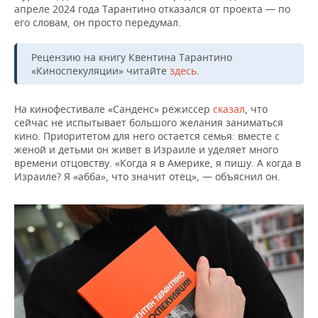
ВОДНЫЕ ВИДЫ СПОРТА
ОБРАЗОВАНИЕ
апреле 2024 года Тарантино отказался от проекта — по
его словам, он просто передумал.
ХОККЕЙ С МЯЧОМ
ПРОИСШЕСТВИЯ
Рецензию на книгу Квентина Тарантино
«Киноспекуляции» читайте
здесь
.
На кинофестивале «Санденс» режиссер
сказал
, что
сейчас не испытывает большого желания заниматься
кино. Приоритетом для него остается семья: вместе с
женой и детьми он живет в Израиле и уделяет много
времени отцовству. «Когда я в Америке, я пишу. А когда в
Израиле? Я «абба», что значит отец», — объяснил он.