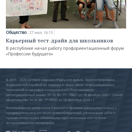
Общество
27 июл, 16:15
Карьерный тест-драйв для школьников
В республике начал работу профориентационный форум
«Профессии будущего»
© 2015 - 2026 Сетевое издание «Реальное время» Зарегистрировано
Федеральной службой по надзору в сфере связи, информационных
технологий и массовых коммуникаций (Роскомнадзор) –
регистрационный номер ЭЛ № ФС 77 - 79627 от 18 декабря 2020 г. (ранее
свидетельство Эл № ФС 77-59331 от 18 сентября 2014 г.)
Использование материалов Реального Времени разрешено только с
предварительного согласия правообладателей, упоминание сайта и
прямая гиперссылка обязательны при частичном или полном
воспроизведении материалов.