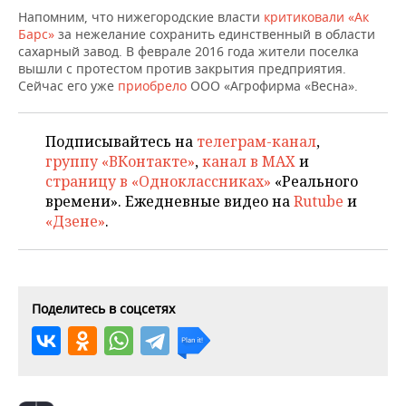
ВОДНЫЕ ВИДЫ СПОРТА
ОБРАЗОВАНИЕ
Напомним, что нижегородские власти
критиковали «Ак
Барс»
за нежелание сохранить единственный в области
ХОККЕЙ С МЯЧОМ
ПРОИСШЕСТВИЯ
сахарный завод. В феврале 2016 года жители поселка
вышли с протестом против закрытия предприятия.
Сейчас его уже
приобрело
ООО «Агрофирма «Весна».
Подписывайтесь на
телеграм-канал
,
группу «ВКонтакте»
,
канал в MAX
и
страницу в «Одноклассниках»
«Реального
времени». Ежедневные видео на
Rutube
и
«Дзене»
.
Поделитесь в соцсетях