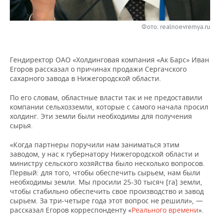
НЕФТЕХИМИЯ
РОЗНИЧНАЯ ТОРГОВЛЯ
НОВОСТИ ТЕХНОЛОГИЙ
МЕРОПРИЯТИЯ
НЕФТЬ
Фото: realnoevremya.ru
ТРАНСПОРТ
IT
НОВОСТИ МЕРОПРИЯТИЙ
СПОРТ
ОПК
Гендиректор ОАО «Холдинговая компания «Ак Барс» Иван
УСЛУГИ
МЕДИА
ВЫЕЗДНАЯ РЕДАКЦИЯ
НОВОСТИ СПОРТА
ОБЩЕСТВО
Егоров рассказал о причинах продажи Сергачского
ЭНЕРГЕТИКА
сахарного завода в Нижегородской области.
ТЕЛЕКОММУНИКАЦИИ
БИЗНЕС-БРАНЧИ
ФУТБОЛ
НОВОСТИ ОБЩЕСТВА
ФОТОГАЛЕРЕЯ
По его словам, областные власти так и не предоставили
компании сельхозземли, которые с самого начала просил
ONLINE-КОНФЕРЕНЦИИ
ХОККЕЙ
ВЛАСТЬ
СЮЖЕТЫ
холдинг. Эти земли были необходимы для получения
сырья.
ОТКРЫТАЯ ЛЕКЦИЯ
БАСКЕТБОЛ
ИНФРАСТРУКТУРА
СПРАВОЧНИК
«Когда партнеры поручили нам заниматься этим
ВОЛЕЙБОЛ
ИСТОРИЯ
СПИСОК ПЕРСОН
заводом, у нас к губернатору Нижегородской области и
ПОЛНАЯ ВЕРСИЯ
министру сельского хозяйства было несколько вопросов.
Первый: для того, чтобы обеспечить сырьем, нам были
КИБЕРСПОРТ
КУЛЬТУРА
СПИСОК КОМПАНИЙ
необходимы земли. Мы просили 25-30 тысяч [га] земли,
чтобы стабильно обеспечить свое производство и завод
ФИГУРНОЕ КАТАНИЕ
МЕДИЦИНА
сырьем. За три-четыре года этот вопрос не решили», —
рассказал Егоров корреспонденту «
Реального времени
».