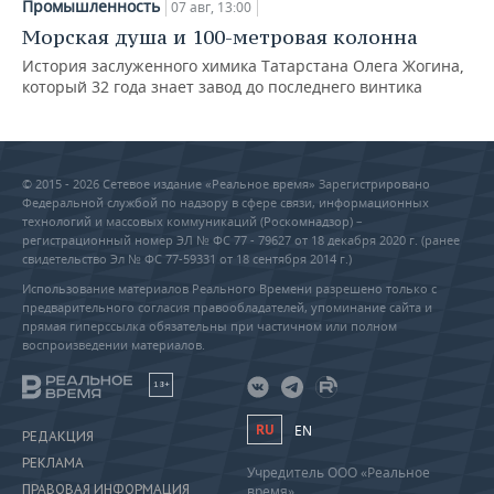
Промышленность
07 авг, 13:00
Морская душа и 100-метровая колонна
История заслуженного химика Татарстана Олега Жогина,
который 32 года знает завод до последнего винтика
© 2015 - 2026 Сетевое издание «Реальное время» Зарегистрировано
Федеральной службой по надзору в сфере связи, информационных
технологий и массовых коммуникаций (Роскомнадзор) –
регистрационный номер ЭЛ № ФС 77 - 79627 от 18 декабря 2020 г. (ранее
свидетельство Эл № ФС 77-59331 от 18 сентября 2014 г.)
Использование материалов Реального Времени разрешено только с
предварительного согласия правообладателей, упоминание сайта и
прямая гиперссылка обязательны при частичном или полном
воспроизведении материалов.
18+
RU
EN
РЕДАКЦИЯ
РЕКЛАМА
Учредитель ООО «Реальное
ПРАВОВАЯ ИНФОРМАЦИЯ
время»