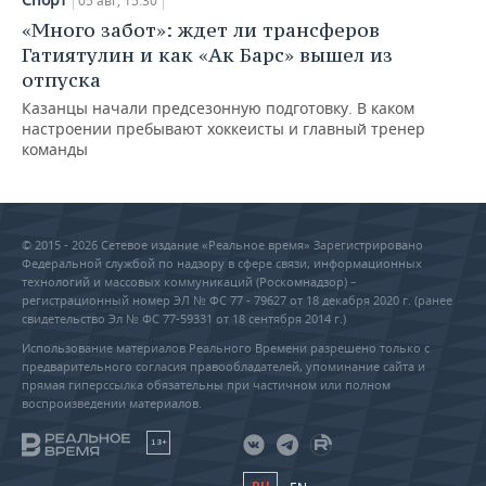
05 авг, 15:30
«Много забот»: ждет ли трансферов
Гатиятулин и как «Ак Барс» вышел из
отпуска
Казанцы начали предсезонную подготовку. В каком
настроении пребывают хоккеисты и главный тренер
команды
© 2015 - 2026 Сетевое издание «Реальное время» Зарегистрировано
Федеральной службой по надзору в сфере связи, информационных
технологий и массовых коммуникаций (Роскомнадзор) –
регистрационный номер ЭЛ № ФС 77 - 79627 от 18 декабря 2020 г. (ранее
свидетельство Эл № ФС 77-59331 от 18 сентября 2014 г.)
Использование материалов Реального Времени разрешено только с
предварительного согласия правообладателей, упоминание сайта и
прямая гиперссылка обязательны при частичном или полном
воспроизведении материалов.
18+