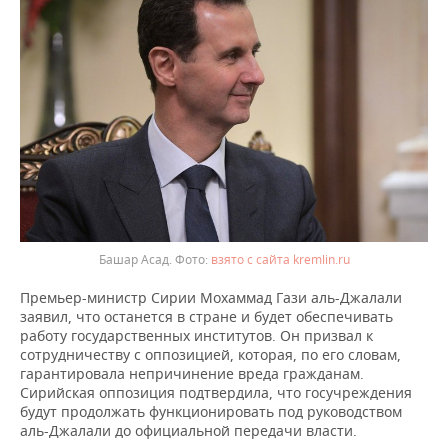
ВОДНЫЕ ВИДЫ СПОРТА
ОБРАЗОВАНИЕ
ХОККЕЙ С МЯЧОМ
ПРОИСШЕСТВИЯ
Башар Асад.
взято с сайта kremlin.ru
Премьер-министр Сирии Мохаммад Гази аль-Джалали
заявил, что останется в стране и будет обеспечивать
работу государственных институтов. Он призвал к
сотрудничеству с оппозицией, которая, по его словам,
гарантировала непричинение вреда гражданам.
Сирийская оппозиция подтвердила, что госучреждения
будут продолжать функционировать под руководством
аль-Джалали до официальной передачи власти.