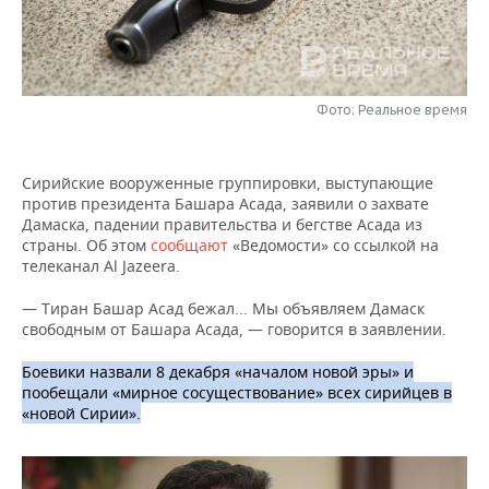
НЕФТЕХИМИЯ
РОЗНИЧНАЯ ТОРГОВЛЯ
НОВОСТИ ТЕХНОЛОГИЙ
МЕРОПРИЯТИЯ
НЕФТЬ
ТРАНСПОРТ
IT
НОВОСТИ МЕРОПРИЯТИЙ
СПОРТ
ОПК
Фото: Реальное время
УСЛУГИ
МЕДИА
ВЫЕЗДНАЯ РЕДАКЦИЯ
НОВОСТИ СПОРТА
ОБЩЕСТВО
ЭНЕРГЕТИКА
Сирийские вооруженные группировки, выступающие
ТЕЛЕКОММУНИКАЦИИ
БИЗНЕС-БРАНЧИ
ФУТБОЛ
НОВОСТИ ОБЩЕСТВА
ФОТОГАЛЕРЕЯ
против президента Башара Асада, заявили о захвате
Дамаска, падении правительства и бегстве Асада из
ONLINE-КОНФЕРЕНЦИИ
ХОККЕЙ
ВЛАСТЬ
СЮЖЕТЫ
страны. Об этом
сообщают
«Ведомости» со ссылкой на
телеканал Al Jazeera.
ОТКРЫТАЯ ЛЕКЦИЯ
БАСКЕТБОЛ
ИНФРАСТРУКТУРА
СПРАВОЧНИК
— Тиран Башар Асад бежал... Мы объявляем Дамаск
свободным от Башара Асада, — говорится в заявлении.
ВОЛЕЙБОЛ
ИСТОРИЯ
СПИСОК ПЕРСОН
ПОЛНАЯ ВЕРСИЯ
Боевики назвали 8 декабря «началом новой эры» и
КИБЕРСПОРТ
КУЛЬТУРА
СПИСОК КОМПАНИЙ
пообещали «мирное сосуществование» всех сирийцев в
«новой Сирии».
ФИГУРНОЕ КАТАНИЕ
МЕДИЦИНА