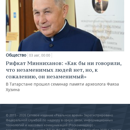
Общество
03 авг, 00:00
Рифкат Минниханов: «Как бы ни говорили,
что незаменимых людей нет, но, к
сожалению, он незаменимый»
В Татарстане прошел семинар памяти археолога Фаяза
Хузина
© 2015 - 2026 Сетевое издание «Реальное время» Зарегистрировано
Федеральной службой по надзору в сфере связи, информационных
технологий и массовых коммуникаций (Роскомнадзор) –
регистрационный номер ЭЛ № ФС 77 - 79627 от 18 декабря 2020 г. (ранее