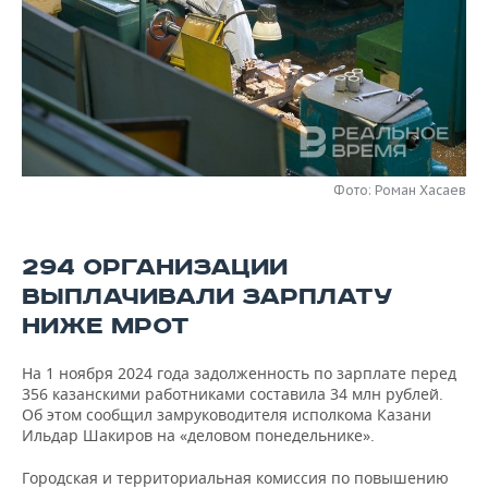
НЕФТЕХИМИЯ
РОЗНИЧНАЯ ТОРГОВЛЯ
НОВОСТИ ТЕХНОЛОГИЙ
МЕРОПРИЯТИЯ
НЕФТЬ
ТРАНСПОРТ
IT
НОВОСТИ МЕРОПРИЯТИЙ
СПОРТ
ОПК
УСЛУГИ
МЕДИА
ВЫЕЗДНАЯ РЕДАКЦИЯ
НОВОСТИ СПОРТА
ОБЩЕСТВО
ЭНЕРГЕТИКА
ТЕЛЕКОММУНИКАЦИИ
БИЗНЕС-БРАНЧИ
ФУТБОЛ
НОВОСТИ ОБЩЕСТВА
ФОТОГАЛЕРЕЯ
Фото: Роман Хасаев
ONLINE-КОНФЕРЕНЦИИ
ХОККЕЙ
ВЛАСТЬ
СЮЖЕТЫ
294 ОРГАНИЗАЦИИ
ОТКРЫТАЯ ЛЕКЦИЯ
БАСКЕТБОЛ
ИНФРАСТРУКТУРА
СПРАВОЧНИК
ВЫПЛАЧИВАЛИ ЗАРПЛАТУ
НИЖЕ МРОТ
ВОЛЕЙБОЛ
ИСТОРИЯ
СПИСОК ПЕРСОН
ПОЛНАЯ ВЕРСИЯ
На 1 ноября 2024 года задолженность по зарплате перед
КИБЕРСПОРТ
КУЛЬТУРА
СПИСОК КОМПАНИЙ
356 казанскими работниками составила 34 млн рублей.
Об этом сообщил замруководителя исполкома Казани
Ильдар Шакиров на «деловом понедельнике».
ФИГУРНОЕ КАТАНИЕ
МЕДИЦИНА
Городская и территориальная комиссия по повышению