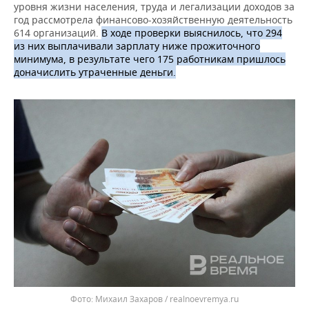
ВОДНЫЕ ВИДЫ СПОРТА
ОБРАЗОВАНИЕ
уровня жизни населения, труда и легализации доходов за
год рассмотрела финансово-хозяйственную деятельность
614 организаций.
В ходе проверки выяснилось, что 294
ХОККЕЙ С МЯЧОМ
ПРОИСШЕСТВИЯ
из них выплачивали зарплату ниже прожиточного
минимума, в результате чего 175 работникам пришлось
доначислить утраченные деньги.
Михаил Захаров / realnoevremya.ru