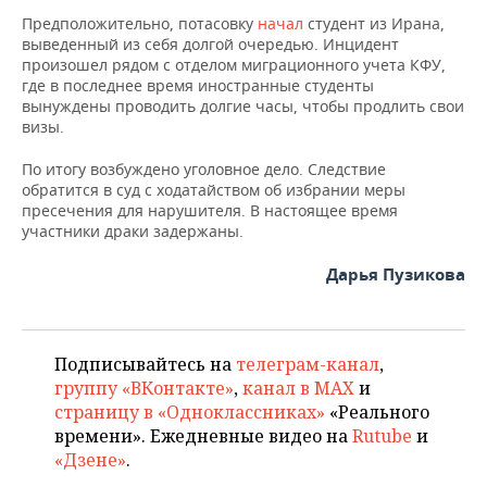
ВОДНЫЕ ВИДЫ СПОРТА
ОБРАЗОВАНИЕ
Предположительно, потасовку
начал
студент из Ирана,
выведенный из себя долгой очередью. Инцидент
ХОККЕЙ С МЯЧОМ
ПРОИСШЕСТВИЯ
произошел рядом с отделом миграционного учета КФУ,
где в последнее время иностранные студенты
вынуждены проводить долгие часы, чтобы продлить свои
визы.
По итогу возбуждено уголовное дело. Следствие
обратится в суд с ходатайством об избрании меры
пресечения для нарушителя. В настоящее время
участники драки задержаны.
Дарья Пузикова
Подписывайтесь на
телеграм-канал
,
группу «ВКонтакте»
,
канал в MAX
и
страницу в «Одноклассниках»
«Реального
времени». Ежедневные видео на
Rutube
и
«Дзене»
.