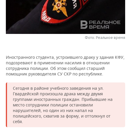
НЕФТЕХИМИЯ
РОЗНИЧНАЯ ТОРГОВЛЯ
НОВОСТИ ТЕХНОЛОГИЙ
МЕРОПРИЯТИЯ
НЕФТЬ
ТРАНСПОРТ
IT
НОВОСТИ МЕРОПРИЯТИЙ
СПОРТ
ОПК
УСЛУГИ
МЕДИА
ВЫЕЗДНАЯ РЕДАКЦИЯ
НОВОСТИ СПОРТА
ОБЩЕСТВО
Фото: Реальное время
ЭНЕРГЕТИКА
ТЕЛЕКОММУНИКАЦИИ
БИЗНЕС-БРАНЧИ
ФУТБОЛ
НОВОСТИ ОБЩЕСТВА
ФОТОГАЛЕРЕЯ
Иностранного студента, устроившего драку у здания КФУ,
подозревают в применении насилия в отношении
ONLINE-КОНФЕРЕНЦИИ
ХОККЕЙ
ВЛАСТЬ
СЮЖЕТЫ
сотрудника полиции. Об этом сообщил старший
помощник руководителя СУ СКР по республике.
ОТКРЫТАЯ ЛЕКЦИЯ
БАСКЕТБОЛ
ИНФРАСТРУКТУРА
СПРАВОЧНИК
Сегодня в районе учебного заведения на ул.
ВОЛЕЙБОЛ
ИСТОРИЯ
СПИСОК ПЕРСОН
ПОЛНАЯ ВЕРСИЯ
Гвардейской произошла драка между двумя
группами иностранных граждан. Прибывшие на
КИБЕРСПОРТ
КУЛЬТУРА
СПИСОК КОМПАНИЙ
место сотрудники полиции остановили
нарушителей, но один из них напал на
полицейского, схватив за форму, и оттолкнул от
ФИГУРНОЕ КАТАНИЕ
МЕДИЦИНА
себя.