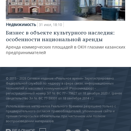
Недвижимость
31 июл, 18:10
Бизнес в объекте культурного наследия:
особенности национальной аренды
Аренда коммерческих площадей в ОКН глазами казанских
предпринимателей
© 2015 - 2026 Сетевое издание «Реальное время» Зарегистрировано
Федеральной службой по надзору в сфере связи, информационных
технологий и массовых коммуникаций (Роскомнадзор) –
регистрационный номер ЭЛ № ФС 77 - 79627 от 18 декабря 2020 г. (ранее
свидетельство Эл № ФС 77-59331 от 18 сентября 2014 г.)
Использование материалов Реального Времени разрешено только с
предварительного согласия правообладателей, упоминание сайта и
прямая гиперссылка обязательны при частичном или полном
воспроизведении материалов.