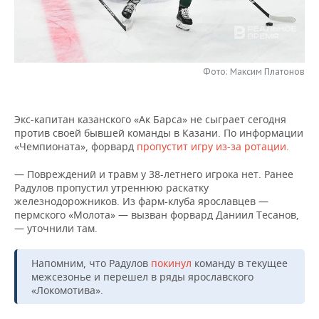
НЕФТЕХИМИЯ
РОЗНИЧНАЯ ТОРГОВЛЯ
НОВОСТИ ТЕХНОЛОГИЙ
МЕРОПРИЯТИЯ
НЕФТЬ
ТРАНСПОРТ
IT
НОВОСТИ МЕРОПРИЯТИЙ
СПОРТ
ОПК
Фото: Максим Платонов
УСЛУГИ
МЕДИА
ВЫЕЗДНАЯ РЕДАКЦИЯ
НОВОСТИ СПОРТА
ОБЩЕСТВО
ЭНЕРГЕТИКА
Экс-капитан казанского «Ак Барса» не сыграет сегодня
ТЕЛЕКОММУНИКАЦИИ
БИЗНЕС-БРАНЧИ
ФУТБОЛ
НОВОСТИ ОБЩЕСТВА
ФОТОГАЛЕРЕЯ
против своей бывшей команды в Казани. По информации
«Чемпионата», форвард
пропустит игру из-за ротации
.
ONLINE-КОНФЕРЕНЦИИ
ХОККЕЙ
ВЛАСТЬ
СЮЖЕТЫ
— Повреждений и травм у 38-летнего игрока нет. Ранее
Радулов пропустил утреннюю раскатку
ОТКРЫТАЯ ЛЕКЦИЯ
БАСКЕТБОЛ
ИНФРАСТРУКТУРА
СПРАВОЧНИК
железнодорожников. Из фарм-клуба ярославцев —
пермского «Молота» — вызван форвард Даниил Тесанов,
ВОЛЕЙБОЛ
ИСТОРИЯ
СПИСОК ПЕРСОН
ПОЛНАЯ ВЕРСИЯ
— уточнили там.
КИБЕРСПОРТ
КУЛЬТУРА
СПИСОК КОМПАНИЙ
Напомним, что Радулов
покинул
команду в текущее
межсезонье и перешел в ряды ярославского
ФИГУРНОЕ КАТАНИЕ
МЕДИЦИНА
«Локомотива».