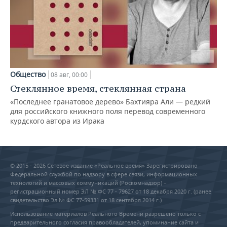
Общество
08 авг, 00:00
Стеклянное время, стеклянная страна
«Последнее гранатовое дерево» Бахтияра Али — редкий
для российского книжного поля перевод современного
курдского автора из Ирака
© 2015 - 2026 Сетевое издание «Реальное время» Зарегистрировано
Федеральной службой по надзору в сфере связи, информационных
технологий и массовых коммуникаций (Роскомнадзор) –
регистрационный номер ЭЛ № ФС 77 - 79627 от 18 декабря 2020 г. (ранее
свидетельство Эл № ФС 77-59331 от 18 сентября 2014 г.)
Использование материалов Реального Времени разрешено только с
предварительного согласия правообладателей, упоминание сайта и