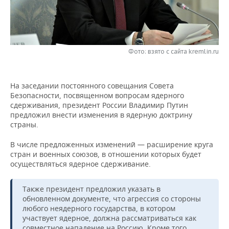
НЕФТЕХИМИЯ
РОЗНИЧНАЯ ТОРГОВЛЯ
НОВОСТИ ТЕХНОЛОГИЙ
МЕРОПРИЯТИЯ
НЕФТЬ
ТРАНСПОРТ
IT
НОВОСТИ МЕРОПРИЯТИЙ
СПОРТ
ОПК
Фото: взято с сайта kremlin.ru
УСЛУГИ
МЕДИА
ВЫЕЗДНАЯ РЕДАКЦИЯ
НОВОСТИ СПОРТА
ОБЩЕСТВО
ЭНЕРГЕТИКА
На заседании постоянного совещания Совета
ТЕЛЕКОММУНИКАЦИИ
БИЗНЕС-БРАНЧИ
ФУТБОЛ
НОВОСТИ ОБЩЕСТВА
ФОТОГАЛЕРЕЯ
Безопасности, посвященном вопросам ядерного
сдерживания, президент России Владимир Путин
ONLINE-КОНФЕРЕНЦИИ
ХОККЕЙ
ВЛАСТЬ
СЮЖЕТЫ
предложил внести изменения в ядерную доктрину
страны.
ОТКРЫТАЯ ЛЕКЦИЯ
БАСКЕТБОЛ
ИНФРАСТРУКТУРА
СПРАВОЧНИК
В числе предложенных изменений — расширение круга
стран и военных союзов, в отношении которых будет
ВОЛЕЙБОЛ
ИСТОРИЯ
СПИСОК ПЕРСОН
ПОЛНАЯ ВЕРСИЯ
осуществляться ядерное сдерживание.
КИБЕРСПОРТ
КУЛЬТУРА
СПИСОК КОМПАНИЙ
Также президент предложил указать в
обновленном документе, что агрессия со стороны
ФИГУРНОЕ КАТАНИЕ
МЕДИЦИНА
любого неядерного государства, в котором
участвует ядерное, должна рассматриваться как
совместное нападение на Россию. Кроме того,