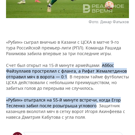
НЕФТЕХИМИЯ
РОЗНИЧНАЯ ТОРГОВЛЯ
НОВОСТИ ТЕХНОЛОГИЙ
МЕРОПРИЯТИЯ
НЕФТЬ
Фото: Динар Фатыхов
ТРАНСПОРТ
IT
НОВОСТИ МЕРОПРИЯТИЙ
СПОРТ
ОПК
УСЛУГИ
МЕДИА
ВЫЕЗДНАЯ РЕДАКЦИЯ
НОВОСТИ СПОРТА
ОБЩЕСТВО
«Рубин» сыграл вничью в Казани с ЦСКА в матче 9-го
ЭНЕРГЕТИКА
тура Российской премьер-лиги (РПЛ). Команда Рашида
ТЕЛЕКОММУНИКАЦИИ
БИЗНЕС-БРАНЧИ
ФУТБОЛ
НОВОСТИ ОБЩЕСТВА
ФОТОГАЛЕРЕЯ
Рахимова забила впервые за три последние игры.
Счет был открыт на 15-й минуте армейцами.
Аббос
ONLINE-КОНФЕРЕНЦИИ
ХОККЕЙ
ВЛАСТЬ
СЮЖЕТЫ
Файзуллаев прострелил с фланга, а Рифат Жемалетдинов
отправил мяч в ворота — 0:1
. В первом тайме футболисты
ОТКРЫТАЯ ЛЕКЦИЯ
БАСКЕТБОЛ
ИНФРАСТРУКТУРА
СПРАВОЧНИК
ЦСКА действовали с небольшим преимуществом, но
забитых голов до перерыва не случилось.
ВОЛЕЙБОЛ
ИСТОРИЯ
СПИСОК ПЕРСОН
ПОЛНАЯ ВЕРСИЯ
«Рубин» отыгрался на 55-й минуте встречи, когда Егор
Тесленко забил после розыгрыша углового
. Защитник
КИБЕРСПОРТ
КУЛЬТУРА
СПИСОК КОМПАНИЙ
казанцев вколотил мяч в сетку ворот Игоря Акинфеева с
навеса Дмитрия Кабутова с угла поля.
ФИГУРНОЕ КАТАНИЕ
МЕДИЦИНА