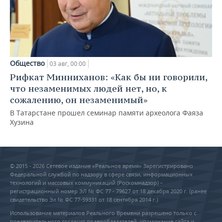
Общество
03 авг, 00:00
Рифкат Минниханов: «Как бы ни говорили,
что незаменимых людей нет, но, к
сожалению, он незаменимый»
В Татарстане прошел семинар памяти археолога Фаяза
Хузина
© 2015 - 2026 Сетевое издание «Реальное время» Зарегистрировано
Федеральной службой по надзору в сфере связи, информационных
технологий и массовых коммуникаций (Роскомнадзор) –
регистрационный номер ЭЛ № ФС 77 - 79627 от 18 декабря 2020 г. (ранее
свидетельство Эл № ФС 77-59331 от 18 сентября 2014 г.)
Использование материалов Реального Времени разрешено только с
предварительного согласия правообладателей, упоминание сайта и