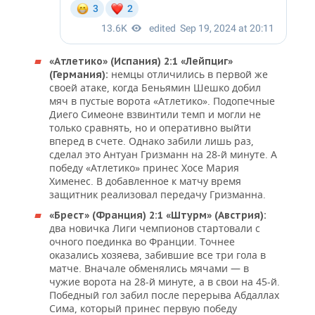
«Атлетико» (Испания) 2:1 «Лейпциг»
немцы отличились в первой же
(Германия):
своей атаке, когда Беньямин Шешко добил
мяч в пустые ворота «Атлетико». Подопечные
Диего Симеоне взвинтили темп и могли не
только сравнять, но и оперативно выйти
вперед в счете. Однако забили лишь раз,
сделал это Антуан Гризманн на 28-й минуте. А
победу «Атлетико» принес Хосе Мария
Хименес. В добавленное к матчу время
защитник реализовал передачу Гризманна.
«Брест» (Франция) 2:1 «Штурм» (Австрия):
два новичка Лиги чемпионов стартовали с
очного поединка во Франции. Точнее
оказались хозяева, забившие все три гола в
матче. Вначале обменялись мячами — в
чужие ворота на 28-й минуте, а в свои на 45-й.
Победный гол забил после перерыва Абдаллах
Сима, который принес первую победу