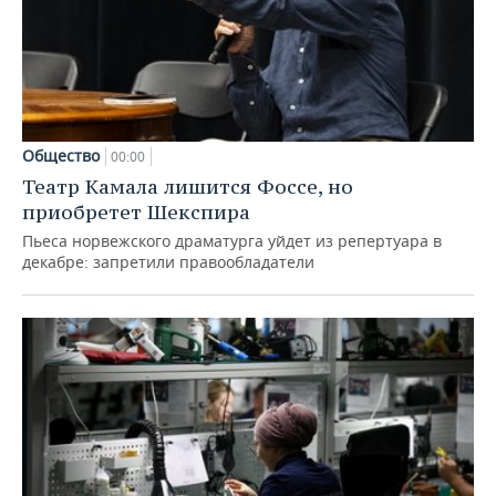
Общество
00:00
Театр Камала лишится Фоссе, но
приобретет Шекспира
Пьеса норвежского драматурга уйдет из репертуара в
декабре: запретили правообладатели