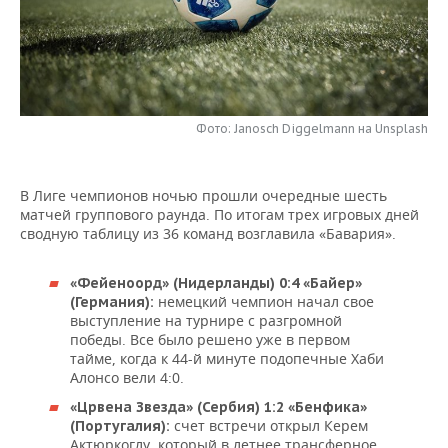
НЕФТЕХИМИЯ
РОЗНИЧНАЯ ТОРГОВЛЯ
НОВОСТИ ТЕХНОЛОГИЙ
МЕРОПРИЯТИЯ
НЕФТЬ
ТРАНСПОРТ
IT
НОВОСТИ МЕРОПРИЯТИЙ
СПОРТ
ОПК
УСЛУГИ
МЕДИА
ВЫЕЗДНАЯ РЕДАКЦИЯ
НОВОСТИ СПОРТА
ОБЩЕСТВО
Фото: Janosch Diggelmann на Unsplash
ЭНЕРГЕТИКА
ТЕЛЕКОММУНИКАЦИИ
БИЗНЕС-БРАНЧИ
ФУТБОЛ
НОВОСТИ ОБЩЕСТВА
ФОТОГАЛЕРЕЯ
В Лиге чемпионов ночью прошли очередные шесть
матчей группового раунда. По итогам трех игровых дней
ONLINE-КОНФЕРЕНЦИИ
ХОККЕЙ
ВЛАСТЬ
СЮЖЕТЫ
сводную таблицу из 36 команд возглавила «Бавария».
ОТКРЫТАЯ ЛЕКЦИЯ
БАСКЕТБОЛ
ИНФРАСТРУКТУРА
СПРАВОЧНИК
«Фейеноорд» (Нидерланды) 0:4 «Байер»
немецкий чемпион начал свое
(Германия):
ВОЛЕЙБОЛ
ИСТОРИЯ
СПИСОК ПЕРСОН
ПОЛНАЯ ВЕРСИЯ
выступление на турнире с разгромной
победы. Все было решено уже в первом
КИБЕРСПОРТ
КУЛЬТУРА
СПИСОК КОМПАНИЙ
тайме, когда к 44-й минуте подопечные Хаби
Алонсо вели 4:0.
ФИГУРНОЕ КАТАНИЕ
МЕДИЦИНА
«Црвена Звезда» (Сербия) 1:2 «Бенфика»
счет встречи открыл Керем
(Португалия):
Актюркоглу, который в летнее трансферное