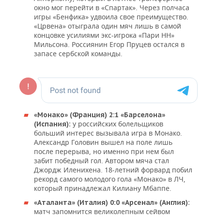
ВОДНЫЕ ВИДЫ СПОРТА
ОБРАЗОВАНИЕ
окно мог перейти в «Спартак». Через полчаса
игры «Бенфика» удвоила свое преимущество.
ХОККЕЙ С МЯЧОМ
ПРОИСШЕСТВИЯ
«Црвена» отыграла один мяч лишь в самой
концовке усилиями экс-игрока «Пари НН»
Мильсона. Россиянин Егор Пруцев остался в
запасе сербской команды.
«Монако» (Франция) 2:1 «Барселона»
у российских болельщиков
(Испания):
больший интерес вызывала игра в Монако.
Александр Головин вышел на поле лишь
после перерыва, но именно при нем был
забит победный гол. Автором мяча стал
Джордж Иленихена. 18-летний форвард побил
рекорд самого молодого гола «Монако» в ЛЧ,
который принадлежал Килиану Мбаппе.
«Аталанта» (Италия) 0:0 «Арсенал» (Англия):
матч запомнится великолепным сейвом