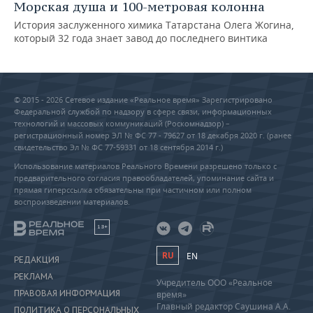
Морская душа и 100-метровая колонна
История заслуженного химика Татарстана Олега Жогина,
который 32 года знает завод до последнего винтика
© 2015 - 2026 Сетевое издание «Реальное время» Зарегистрировано
Федеральной службой по надзору в сфере связи, информационных
технологий и массовых коммуникаций (Роскомнадзор) –
регистрационный номер ЭЛ № ФС 77 - 79627 от 18 декабря 2020 г. (ранее
свидетельство Эл № ФС 77-59331 от 18 сентября 2014 г.)
Использование материалов Реального Времени разрешено только с
предварительного согласия правообладателей, упоминание сайта и
прямая гиперссылка обязательны при частичном или полном
воспроизведении материалов.
18+
RU
EN
РЕДАКЦИЯ
РЕКЛАМА
Учредитель ООО «Реальное
ПРАВОВАЯ ИНФОРМАЦИЯ
время»
Главный редактор Саушина А.А.
ПОЛИТИКА О ПЕРСОНАЛЬНЫХ