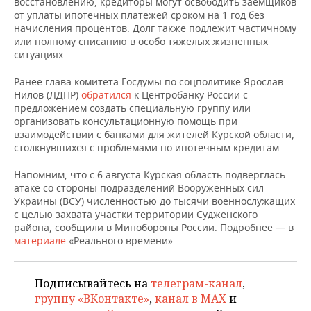
восстановлению, кредиторы могут освободить заемщиков
ВОДНЫЕ ВИДЫ СПОРТА
ОБРАЗОВАНИЕ
от уплаты ипотечных платежей сроком на 1 год без
начисления процентов. Долг также подлежит частичному
ХОККЕЙ С МЯЧОМ
ПРОИСШЕСТВИЯ
или полному списанию в особо тяжелых жизненных
ситуациях.
Ранее глава комитета Госдумы по соцполитике Ярослав
Нилов (ЛДПР)
обратился
к Центробанку России с
предложением создать специальную группу или
организовать консультационную помощь при
взаимодействии с банками для жителей Курской области,
столкнувшихся с проблемами по ипотечным кредитам.
Напомним, что с 6 августа Курская область подверглась
атаке со стороны подразделений Вооруженных сил
Украины (ВСУ) численностью до тысячи военнослужащих
с целью захвата участки территории Судженского
района, сообщили в Минобороны России. Подробнее — в
материале
«Реального времени».
Подписывайтесь на
телеграм-канал
,
группу «ВКонтакте»
,
канал в MAX
и