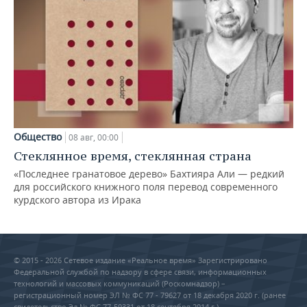
Общество
08 авг, 00:00
Стеклянное время, стеклянная страна
«Последнее гранатовое дерево» Бахтияра Али — редкий
для российского книжного поля перевод современного
курдского автора из Ирака
© 2015 - 2026 Сетевое издание «Реальное время» Зарегистрировано
Федеральной службой по надзору в сфере связи, информационных
технологий и массовых коммуникаций (Роскомнадзор) –
регистрационный номер ЭЛ № ФС 77 - 79627 от 18 декабря 2020 г. (ранее
свидетельство Эл № ФС 77-59331 от 18 сентября 2014 г.)