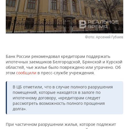
НЕФТЕХИМИЯ
РОЗНИЧНАЯ ТОРГОВЛЯ
НОВОСТИ ТЕХНОЛОГИЙ
МЕРОПРИЯТИЯ
НЕФТЬ
ТРАНСПОРТ
IT
НОВОСТИ МЕРОПРИЯТИЙ
СПОРТ
ОПК
УСЛУГИ
МЕДИА
ВЫЕЗДНАЯ РЕДАКЦИЯ
НОВОСТИ СПОРТА
ОБЩЕСТВО
Фото: Арсений Губаев
ЭНЕРГЕТИКА
ТЕЛЕКОММУНИКАЦИИ
БИЗНЕС-БРАНЧИ
ФУТБОЛ
НОВОСТИ ОБЩЕСТВА
ФОТОГАЛЕРЕЯ
Банк России рекомендовал кредиторам поддержать
ипотечных заемщиков Белгородской, Брянской и Курской
ONLINE-КОНФЕРЕНЦИИ
ХОККЕЙ
ВЛАСТЬ
СЮЖЕТЫ
областей, чье жилье было повреждено или утрачено. Об
этом
сообщили
в пресс-службе учреждения.
ОТКРЫТАЯ ЛЕКЦИЯ
БАСКЕТБОЛ
ИНФРАСТРУКТУРА
СПРАВОЧНИК
В ЦБ отметили, что в случае полного разрушения
ВОЛЕЙБОЛ
ИСТОРИЯ
СПИСОК ПЕРСОН
ПОЛНАЯ ВЕРСИЯ
помещений, которые находятся в залоге по
ипотечному договору, «кредиторам следует
КИБЕРСПОРТ
КУЛЬТУРА
СПИСОК КОМПАНИЙ
рассмотреть возможность полного прощения
долга».
ФИГУРНОЕ КАТАНИЕ
МЕДИЦИНА
При частичном разрушении жилья, которое подлежит