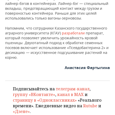
ВОДНЫЕ ВИДЫ СПОРТА
ОБРАЗОВАНИЕ
лайнер-бэгов в контейнерах. Лайнер-бэг — специальный
вкладыш, предотвращающий контакт между грузом и
ХОККЕЙ С МЯЧОМ
ПРОИСШЕСТВИЯ
поверхностью контейнера. Раньше для этих целей
использовались только вагоны-зерновозы.
Напомним, что сотрудники Казанского государственного
аграрного университета (КГАУ)
разработали
препарат,
который позволяет увеличить урожайность яровой
пшеницы. Двухэтапный подход к обработке семенных
посевов включает использование «Псевдобактерина-2» и
десикацию — искусственное подсушивание растений на
корню.
Анастасия Фартыгина
Подписывайтесь на
телеграм-канал
,
группу «ВКонтакте»
,
канал в MAX
и
страницу в «Одноклассниках»
«Реального
времени». Ежедневные видео на
Rutube
и
«Дзене»
.