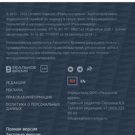
© 2015 - 2026 Сетевое издание «Реальное время» Зарегистрировано
Федеральной службой по надзору в сфере связи, информационных
технологий и массовых коммуникаций (Роскомнадзор) –
регистрационный номер ЭЛ № ФС 77 - 79627 от 18 декабря 2020 г. (ранее
свидетельство Эл № ФС 77-59331 от 18 сентября 2014 г.)
Использование материалов Реального Времени разрешено только с
предварительного согласия правообладателей, упоминание сайта и
прямая гиперссылка обязательны при частичном или полном
воспроизведении материалов.
18+
RU
EN
РЕДАКЦИЯ
РЕКЛАМА
Учредитель ООО «Реальное
ПРАВОВАЯ ИНФОРМАЦИЯ
время»
Главный редактор Саушина А.А.
ПОЛИТИКА О ПЕРСОНАЛЬНЫХ
Телефон редакции: +7 (843) 222-
ДАННЫХ
90-80
info@realnoevremya.ru
Полная версия
Тестовая версия