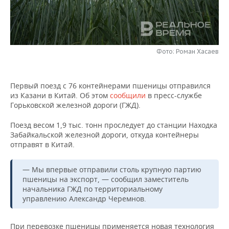
НЕФТЕХИМИЯ
РОЗНИЧНАЯ ТОРГОВЛЯ
НОВОСТИ ТЕХНОЛОГИЙ
МЕРОПРИЯТИЯ
НЕФТЬ
ТРАНСПОРТ
IT
НОВОСТИ МЕРОПРИЯТИЙ
СПОРТ
ОПК
Фото: Роман Хасаев
УСЛУГИ
МЕДИА
ВЫЕЗДНАЯ РЕДАКЦИЯ
НОВОСТИ СПОРТА
ОБЩЕСТВО
ЭНЕРГЕТИКА
Первый поезд с 76 контейнерами пшеницы отправился
ТЕЛЕКОММУНИКАЦИИ
БИЗНЕС-БРАНЧИ
ФУТБОЛ
НОВОСТИ ОБЩЕСТВА
ФОТОГАЛЕРЕЯ
из Казани в Китай. Об этом
сообщили
в пресс-службе
Горьковской железной дороги (ГЖД).
ONLINE-КОНФЕРЕНЦИИ
ХОККЕЙ
ВЛАСТЬ
СЮЖЕТЫ
Поезд весом 1,9 тыс. тонн проследует до станции Находка
Забайкальской железной дороги, откуда контейнеры
ОТКРЫТАЯ ЛЕКЦИЯ
БАСКЕТБОЛ
ИНФРАСТРУКТУРА
СПРАВОЧНИК
отправят в Китай.
ВОЛЕЙБОЛ
ИСТОРИЯ
СПИСОК ПЕРСОН
ПОЛНАЯ ВЕРСИЯ
— Мы впервые отправили столь крупную партию
пшеницы на экспорт, — сообщил заместитель
КИБЕРСПОРТ
КУЛЬТУРА
СПИСОК КОМПАНИЙ
начальника ГЖД по территориальному
управлению Александр Черемнов.
ФИГУРНОЕ КАТАНИЕ
МЕДИЦИНА
При перевозке пшеницы применяется новая технология