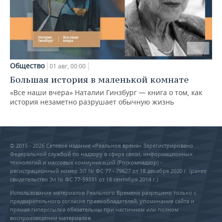
Общество
01 авг, 00:00
Большая история в маленькой комнате
«Все наши вчера» Наталии Гинзбург — книга о том, как
история незаметно разрушает обычную жизнь
© 2015 - 2026 Сетевое издание «Реальное время» Зарегистрировано
Федеральной службой по надзору в сфере связи, информационных
технологий и массовых коммуникаций (Роскомнадзор) –
регистрационный номер ЭЛ № ФС 77 - 79627 от 18 декабря 2020 г. (ранее
свидетельство Эл № ФС 77-59331 от 18 сентября 2014 г.)
Использование материалов Реального Времени разрешено только с
предварительного согласия правообладателей, упоминание сайта и
прямая гиперссылка обязательны при частичном или полном
воспроизведении материалов.