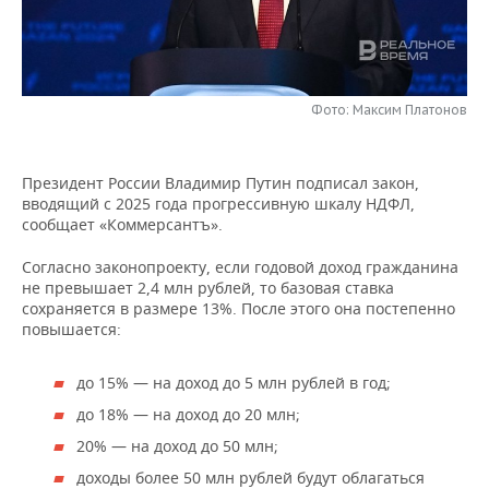
НЕФТЕХИМИЯ
РОЗНИЧНАЯ ТОРГОВЛЯ
НОВОСТИ ТЕХНОЛОГИЙ
МЕРОПРИЯТИЯ
НЕФТЬ
ТРАНСПОРТ
IT
НОВОСТИ МЕРОПРИЯТИЙ
СПОРТ
ОПК
Фото: Максим Платонов
УСЛУГИ
МЕДИА
ВЫЕЗДНАЯ РЕДАКЦИЯ
НОВОСТИ СПОРТА
ОБЩЕСТВО
ЭНЕРГЕТИКА
Президент России Владимир Путин подписал закон,
ТЕЛЕКОММУНИКАЦИИ
БИЗНЕС-БРАНЧИ
ФУТБОЛ
НОВОСТИ ОБЩЕСТВА
ФОТОГАЛЕРЕЯ
вводящий с 2025 года прогрессивную шкалу НДФЛ,
сообщает «Коммерсантъ».
ONLINE-КОНФЕРЕНЦИИ
ХОККЕЙ
ВЛАСТЬ
СЮЖЕТЫ
Согласно законопроекту, если годовой доход гражданина
не превышает 2,4 млн рублей, то базовая ставка
ОТКРЫТАЯ ЛЕКЦИЯ
БАСКЕТБОЛ
ИНФРАСТРУКТУРА
СПРАВОЧНИК
сохраняется в размере 13%. После этого она постепенно
повышается:
ВОЛЕЙБОЛ
ИСТОРИЯ
СПИСОК ПЕРСОН
ПОЛНАЯ ВЕРСИЯ
до 15% — на доход до 5 млн рублей в год;
КИБЕРСПОРТ
КУЛЬТУРА
СПИСОК КОМПАНИЙ
до 18% — на доход до 20 млн;
ФИГУРНОЕ КАТАНИЕ
МЕДИЦИНА
20% — на доход до 50 млн;
доходы более 50 млн рублей будут облагаться