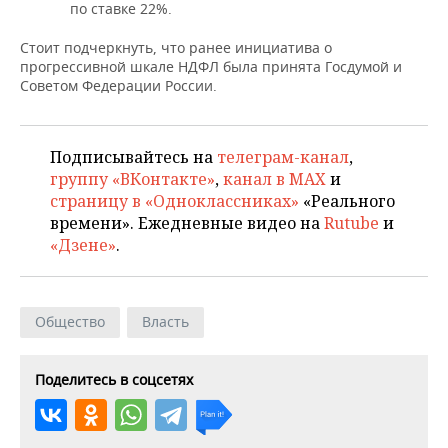
ВОДНЫЕ ВИДЫ СПОРТА
ОБРАЗОВАНИЕ
по ставке 22%.
Стоит подчеркнуть, что ранее инициатива о
ХОККЕЙ С МЯЧОМ
ПРОИСШЕСТВИЯ
прогрессивной шкале НДФЛ была принята Госдумой и
Советом Федерации России.
Подписывайтесь на
телеграм-канал
,
группу «ВКонтакте»
,
канал в MAX
и
страницу в «Одноклассниках»
«Реального
времени». Ежедневные видео на
Rutube
и
«Дзене»
.
Общество
Власть
Поделитесь в соцсетях