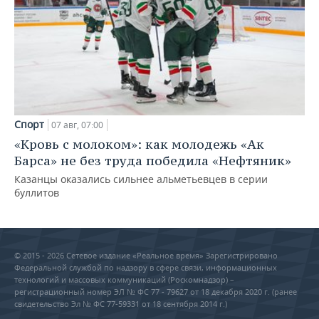
Спорт
07 авг, 07:00
«Кровь с молоком»: как молодежь «Ак
Барса» не без труда победила «Нефтяник»
Казанцы оказались сильнее альметьевцев в серии
буллитов
© 2015 - 2026 Сетевое издание «Реальное время» Зарегистрировано
Федеральной службой по надзору в сфере связи, информационных
технологий и массовых коммуникаций (Роскомнадзор) –
регистрационный номер ЭЛ № ФС 77 - 79627 от 18 декабря 2020 г. (ранее
свидетельство Эл № ФС 77-59331 от 18 сентября 2014 г.)