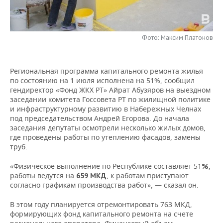
НЕФТЕХИМИЯ
РОЗНИЧНАЯ ТОРГОВЛЯ
НОВОСТИ ТЕХНОЛОГИЙ
МЕРОПРИЯТИЯ
НЕФТЬ
Фото: Максим Платонов
ТРАНСПОРТ
IT
НОВОСТИ МЕРОПРИЯТИЙ
СПОРТ
ОПК
УСЛУГИ
МЕДИА
ВЫЕЗДНАЯ РЕДАКЦИЯ
НОВОСТИ СПОРТА
ОБЩЕСТВО
Региональная программа капитального ремонта жилья
ЭНЕРГЕТИКА
по состоянию на 1 июля исполнена на 51%, сообщил
ТЕЛЕКОММУНИКАЦИИ
БИЗНЕС-БРАНЧИ
ФУТБОЛ
НОВОСТИ ОБЩЕСТВА
ФОТОГАЛЕРЕЯ
гендиректор «Фонд ЖКХ РТ» Айрат Абузяров на выездном
заседании комитета Госсовета РТ по жилищной политике
и инфраструктурному развитию в Набережных Челнах
ONLINE-КОНФЕРЕНЦИИ
ХОККЕЙ
ВЛАСТЬ
СЮЖЕТЫ
под председательством Андрей Егорова. До начала
заседания депутаты осмотрели несколько жилых домов,
ОТКРЫТАЯ ЛЕКЦИЯ
БАСКЕТБОЛ
ИНФРАСТРУКТУРА
СПРАВОЧНИК
где проведены работы по утеплению фасадов, замены
труб.
ВОЛЕЙБОЛ
ИСТОРИЯ
СПИСОК ПЕРСОН
ПОЛНАЯ ВЕРСИЯ
«Физическое выполнение по Республике составляет 51
,
%
работы ведутся на
, к работам приступают
659 МКД
КИБЕРСПОРТ
КУЛЬТУРА
СПИСОК КОМПАНИЙ
согласно графикам производства работ», — сказал он.
ФИГУРНОЕ КАТАНИЕ
МЕДИЦИНА
В этом году планируется отремонтировать 763 МКД,
формирующих фонд капитального ремонта на счете