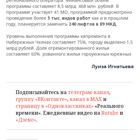
регионального оператора. Финансовый объем
ВОДНЫЕ ВИДЫ СПОРТА
ОБРАЗОВАНИЕ
программы составляет 8,5 млрд. 468 млн. рублей. В
программе участвует 41 МО, программой предусмотрено
ХОККЕЙ С МЯЧОМ
ПРОИСШЕСТВИЯ
проведение более
как и в прошлом
3 тыс. видов работ
году, планируется заменить
.
240 лифтов в 89 МКД
Уровень выполнения программы капремонта в
Набережных Челнах составляет 75%, городу выделено 1,5
млрд рублей. Доля отремонтированного жилья
составляет 60%. рованного жилья гороуюжных юрежных
Луиза Игнатьева
Подписывайтесь на
телеграм-канал
,
группу «ВКонтакте»
,
канал в MAX
и
страницу в «Одноклассниках»
«Реального
времени». Ежедневные видео на
Rutube
и
«Дзене»
.