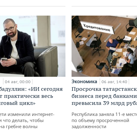
и
Экономика
04 авг, 00:00
06 авг, 14:40
бадуллин: «ИИ сегодня
Просрочка татарстанск
т практически весь
бизнеса перед банками
говый цикл»
превысила 39 млрд руб
ети изменили интернет-
Республика заняла 11-е мест
и что делать, чтобы
по объему просроченной
 на гребне волны
задолженности