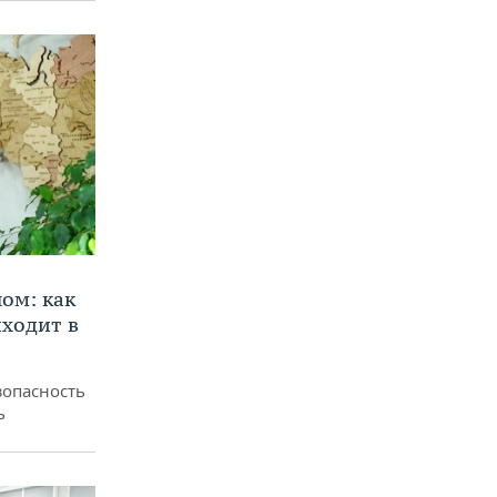
ом: как
ходит в
зопасность
ь