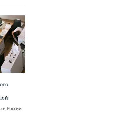
ого
лей
о в России