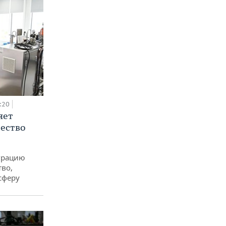
:20
яет
ество
еграцию
тво,
сферу