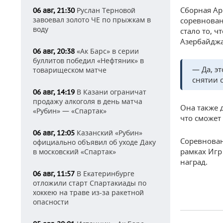
Сборная Ар
Руслан Терновой
06 авг, 21:30
завоевал золото ЧЕ по прыжкам в
соревнован
воду
стало то, 
Азербайдж
«Ак Барс» в серии
06 авг, 20:38
буллитов победил «Нефтяник» в
— Да, э
товарищеском матче
снятии 
В Казани ограничат
06 авг, 14:19
продажу алкоголя в день матча
Она также 
«Рубин» — «Спартак»
что сможет
Казанский «Рубин»
06 авг, 12:05
Соревнован
официально объявил об уходе Даку
рамках Игр
в московский «Спартак»
наград.
В Екатеринбурге
06 авг, 11:57
отложили старт Спартакиады по
хоккею на траве из-за ракетной
опасности