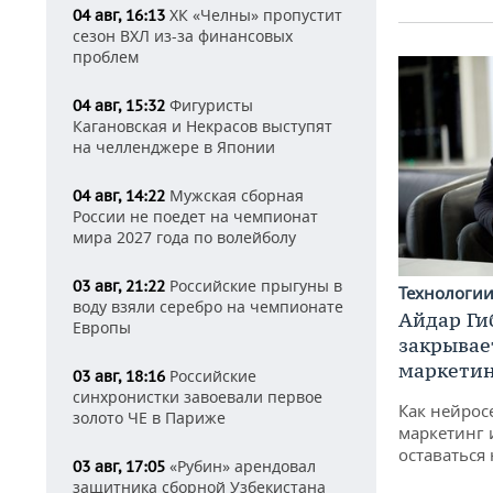
ХК «Челны» пропустит
04 авг, 16:13
сезон ВХЛ из-за финансовых
проблем
Фигуристы
04 авг, 15:32
Кагановская и Некрасов выступят
на челленджере в Японии
Мужская сборная
04 авг, 14:22
России не поедет на чемпионат
мира 2027 года по волейболу
Российские прыгуны в
03 авг, 21:22
Технологи
воду взяли серебро на чемпионате
Айдар Ги
Европы
закрывае
маркетин
Российские
03 авг, 18:16
синхронистки завоевали первое
Как нейрос
золото ЧЕ в Париже
маркетинг 
оставаться
«Рубин» арендовал
03 авг, 17:05
защитника сборной Узбекистана