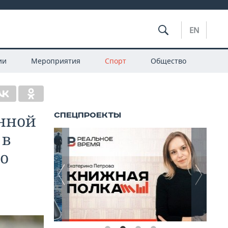
EN
ии
Мероприятия
Спорт
Общество
енной
 в
го