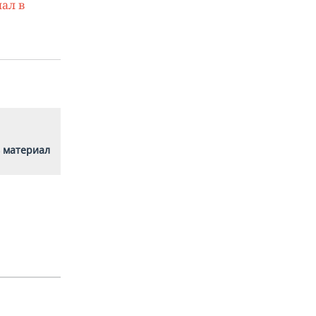
ал в
 материал