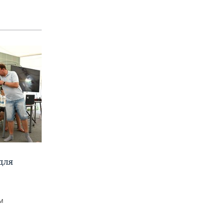
для
м