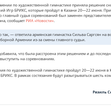
мении по художественной гимнастике приняла решение сня
ий Игр БРИКС, которые пройдут в Казани 20—22 июня. Пр
что главный судья соревнований был заменен представителе
ана, сообщает
РИА «Новости»
.
то так, — ответила армянская гимнастка Сильва Саргсян на в
сборной Армении из-за смены главного судьи.
добавила, что была расстроена этим решением и до последн
 выступить на соревнованиях.
ия по художественной гимнастике пройдут 20—22 июня в 
 БРИКС. В рамках состязания будут разыгрываться шесть ко
Разиль 