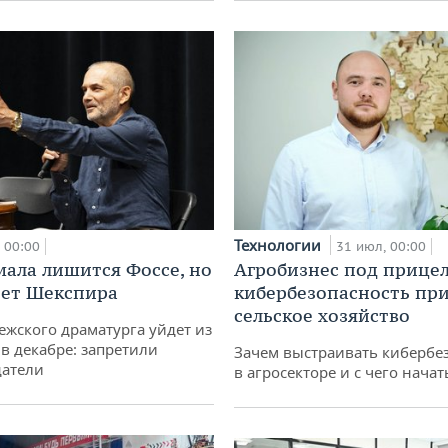
Технологии
00:00
31 июл, 00:00
мала лишится Фоссе, но
Агробизнес под прицел
ет Шекспира
кибербезопасность при
сельское хозяйство
ежского драматурга уйдет из
 в декабре: запретили
Зачем выстраивать кибербе
датели
в агросекторе и с чего начат