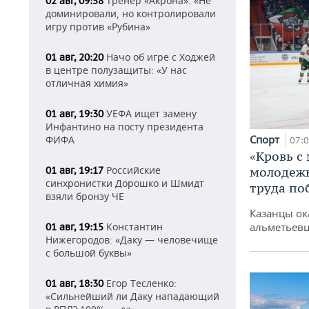
Тренер «Акрона»: «Не
02 авг, 09:58
доминировали, но контролировали
игру против «Рубина»
Начо об игре с Ходжей
01 авг, 20:20
в центре полузащиты: «У нас
отличная химия»
УЕФА ищет замену
01 авг, 19:30
Инфантино на посту президента
Спорт
ФИФА
07:
«Кровь с
Российские
01 авг, 19:17
молодежь
синхронистки Дорошко и Шмидт
труда по
взяли бронзу ЧЕ
Казанцы ок
Константин
альметьевц
01 авг, 19:15
Нижегородов: «Даку — человечище
с большой буквы»
Егор Тесленко:
01 авг, 18:30
«Сильнейший ли Даку нападающий