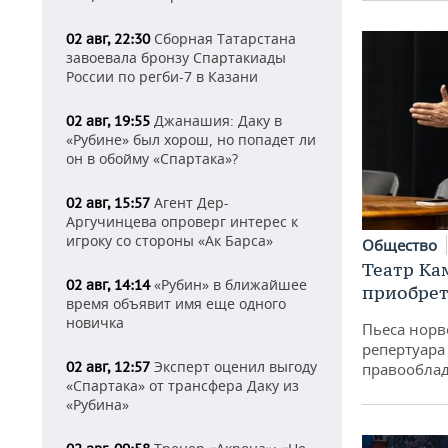
Сборная Татарстана
02 авг, 22:30
завоевала бронзу Спартакиады
России по регби-7 в Казани
Джанашия: Даку в
02 авг, 19:55
«Рубине» был хорош, но попадет ли
он в обойму «Спартака»?
Агент Дер-
02 авг, 15:57
Аргучинцева опроверг интерес к
игроку со стороны «Ак Барса»
Общество
Театр Ка
«Рубин» в ближайшее
02 авг, 14:14
приобрет
время объявит имя еще одного
новичка
Пьеса норв
репертуара
Эксперт оценил выгоду
02 авг, 12:57
правообла
«Спартака» от трансфера Даку из
«Рубина»