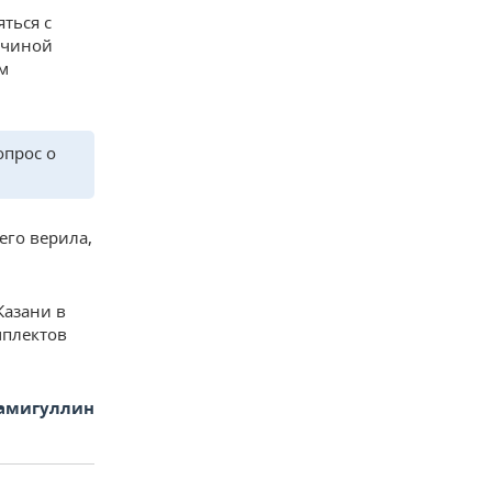
ться с
ичиной
м
опрос о
его верила,
Казани в
мплектов
Самигуллин