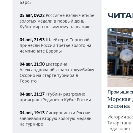
Барс»
ЧИТА
Россияне взяли четыре
05 авг, 09:22
золотых медали в первый день
Кубка мира по зимнему плаванию
Шлейхер и Терновой
04 авг, 21:53
принесли России третье золото на
чемпионате Европы
Екатерина
04 авг, 21:30
Александрова обыграла колумбийку
Осорио на старте турнира в
Торонто
Промышле
«Рубин» разгромно
04 авг, 21:27
Морская 
проиграл «Родине» в Кубке России
колонна
Синхронистки России
04 авг, 19:13
История за
завоевали вторую золотую медаль
Татарстана
на турнире
года знает