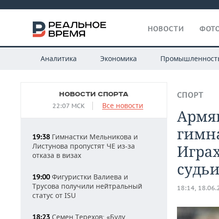
НОВОСТИ
ФОТО
Аналитика
Экономика
Промышленност
НОВОСТИ СПОРТА
СПОРТ
Все новости
22:07 МСК
Армя
гимна
Гимнастки Мельникова и
19:38
Листунова пропустят ЧЕ из-за
Играх
отказа в визах
судь
Фигуристки Валиева и
19:00
Трусова получили нейтральный
18:14, 18.06
статус от ISU
Семен Терехов: «Буду
18:23