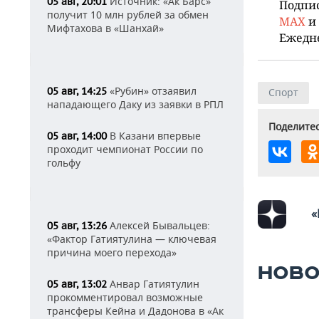
Источник: «Ак Барс»
05 авг, 20:01
Подпи
получит 10 млн рублей за обмен
MAX
и
Мифтахова в «Шанхай»
Ежедн
«Рубин» отзаявил
05 авг, 14:25
Спорт
нападающего Даку из заявки в РПЛ
Поделитес
В Казани впервые
05 авг, 14:00
проходит чемпионат России по
гольфу
«
Алексей Бывальцев:
05 авг, 13:26
«Фактор Гатиятулина — ключевая
причина моего перехода»
НОВО
Анвар Гатиятулин
05 авг, 13:02
прокомментировал возможные
трансферы Кейна и Дадонова в «Ак