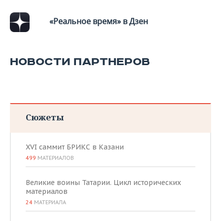
ВОДНЫЕ ВИДЫ СПОРТА
ОБРАЗОВАНИЕ
«Реальное время» в Дзен
ХОККЕЙ С МЯЧОМ
ПРОИСШЕСТВИЯ
НОВОСТИ ПАРТНЕРОВ
Сюжеты
XVI саммит БРИКС в Казани
499
МАТЕРИАЛОВ
Великие воины Татарии. Цикл исторических
материалов
24
МАТЕРИАЛА