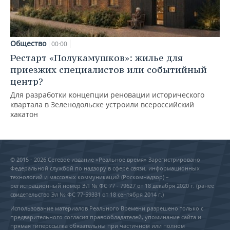
Общество
00:00
Рестарт «Полукамушков»: жилье для
приезжих специалистов или событийный
центр?
Для разработки концепции реновации исторического
квартала в Зеленодольске устроили всероссийский
хакатон
© 2015 - 2026 Сетевое издание «Реальное время» Зарегистрировано
Федеральной службой по надзору в сфере связи, информационных
технологий и массовых коммуникаций (Роскомнадзор) –
регистрационный номер ЭЛ № ФС 77 - 79627 от 18 декабря 2020 г. (ранее
свидетельство Эл № ФС 77-59331 от 18 сентября 2014 г.)
Использование материалов Реального Времени разрешено только с
предварительного согласия правообладателей, упоминание сайта и
прямая гиперссылка обязательны при частичном или полном