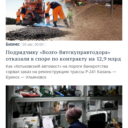
Бизнес
05 авг, 00:00
Подрядчику «Волго-Вятскуправтодора»
отказали в споре по контракту на 12,9 млрд
Как «Хотьковский автомост» на пороге банкротства
сорвал заказ на реконструкцию трассы Р‑241 Казань —
Буинск — Ульяновск