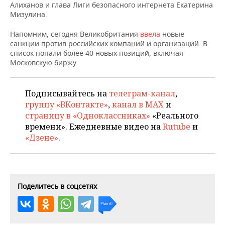
НЕФТЕХИМИЯ
Алиханов и глава Лиги безопасного интернета Екатерина
Мизулина.
РОЗНИЧНАЯ ТОРГОВЛЯ
НОВОСТИ ТЕХНОЛОГИЙ
МЕРОПРИЯТИЯ
НЕФТЬ
Напомним, сегодня Великобритания
ввела
новые
ТРАНСПОРТ
IT
НОВОСТИ МЕРОПРИЯТИЙ
СПОРТ
санкции против российских компаний и организаций. В
ОПК
список попали более 40 новых позиций, включая
Московскую биржу.
УСЛУГИ
МЕДИА
ВЫЕЗДНАЯ РЕДАКЦИЯ
НОВОСТИ СПОРТА
ОБЩЕСТВО
ЭНЕРГЕТИКА
ТЕЛЕКОММУНИКАЦИИ
БИЗНЕС-БРАНЧИ
ФУТБОЛ
НОВОСТИ ОБЩЕСТВА
ФОТОГАЛЕРЕЯ
Подписывайтесь на
телеграм-канал
,
группу «ВКонтакте»
,
канал в MAX
и
ONLINE-КОНФЕРЕНЦИИ
ХОККЕЙ
ВЛАСТЬ
СЮЖЕТЫ
страницу в «Одноклассниках»
«Реального
времени». Ежедневные видео на
Rutube
и
ОТКРЫТАЯ ЛЕКЦИЯ
БАСКЕТБОЛ
ИНФРАСТРУКТУРА
СПРАВОЧНИК
«Дзене»
.
ВОЛЕЙБОЛ
ИСТОРИЯ
СПИСОК ПЕРСОН
ПОЛНАЯ ВЕРСИЯ
КИБЕРСПОРТ
КУЛЬТУРА
СПИСОК КОМПАНИЙ
Поделитесь в соцсетях
ФИГУРНОЕ КАТАНИЕ
МЕДИЦИНА