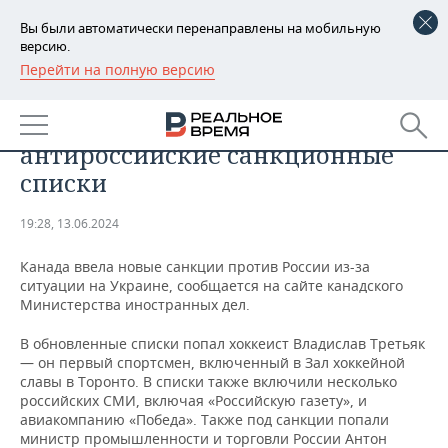
Вы были автоматически перенаправлены на мобильную
версию.
Перейти на полную версию
РЕГИОНЫ
Третьяк, Мизулина, Алиханов:
БАШКОРТОСТАН
НОВОСТИ
власти Канады расширили
антироссийские санкционные
ТАТАРСТАН
АНАЛИТИКА
списки
УДМУРТИЯ
НОВОСТИ АНАЛИТИКИ
ЭКОНОМИКА
19:28, 13.06.2024
ДЕКЛАРАЦИИ О ДОХОДАХ
НОВОСТИ ЭКОНОМИКИ
ПРОМЫШЛЕННОСТЬ
Канада ввела новые санкции против России из-за
ситуации на Украине, сообщается на сайте канадского
КОРОЛИ ГОСЗАКАЗА ПФО
ФИНАНСЫ
НОВОСТИ
НЕДВИЖИМОСТЬ
Министерства иностранных дел.
ПРОМЫШЛЕННОСТИ
В обновленные списки попал хоккеист Владислав Третьяк
ВУЗЫ ТАТАРСТАНА
БАНКИ
НОВОСТИ НЕДВИЖИМОСТИ
АВТО
АГРОПРОМ
— он первый спортсмен, включенный в Зал хоккейной
славы в Торонто. В списки также включили несколько
КОМУ ПРИНАДЛЕЖАТ
БЮДЖЕТ
НОВОСТИ АВТО
БИЗНЕС
российских СМИ, включая «Российскую газету», и
ТОРГОВЫЕ ЦЕНТРЫ
МАШИНОСТРОЕНИЕ
авиакомпанию «Победа». Также под санкции попали
ТАТАРСТАНА
министр промышленности и торговли России Антон
ИНВЕСТИЦИИ
НОВОСТИ БИЗНЕСА
ТЕХНОЛОГИИ