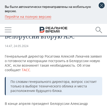
Вы были автоматически перенаправлены на мобильную
версию.
Перейти на полную версию
РЕГИОНЫ
ПРОМЫШЛЕННОСТЬ
«Росатом» готов построить в
БАШКОРТОСТАН
НОВОСТИ
Белоруссии вторую АЭС
ТАТАРСТАН
АНАЛИТИКА
14:47, 24.05.2024
УДМУРТИЯ
НОВОСТИ АНАЛИТИКИ
ЭКОНОМИКА
Генеральный директор Росатома Алексей Лихачев заявил
о готовности корпорации построить в Белоруссии новую
ДЕКЛАРАЦИИ О ДОХОДАХ
НОВОСТИ ЭКОНОМИКИ
ПРОМЫШЛЕННОСТЬ
АЭС, если возникнет такая необходимость. Об этом
сообщает
ТАСС
.
КОРОЛИ ГОСЗАКАЗА ПФО
ФИНАНСЫ
НОВОСТИ
НЕДВИЖИМОСТЬ
ПРОМЫШЛЕННОСТИ
По словам генерального директора, вопрос состоит
ВУЗЫ ТАТАРСТАНА
БАНКИ
НОВОСТИ НЕДВИЖИМОСТИ
АВТО
только в выборе технического облика и места
АГРОПРОМ
расположения будущего блока.
КОМУ ПРИНАДЛЕЖАТ
БЮДЖЕТ
НОВОСТИ АВТО
БИЗНЕС
ТОРГОВЫЕ ЦЕНТРЫ
МАШИНОСТРОЕНИЕ
ТАТАРСТАНА
В конце апреля президент Белоруссии Александр
ИНВЕСТИЦИИ
НОВОСТИ БИЗНЕСА
ТЕХНОЛОГИИ