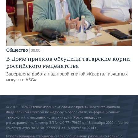
Общество
00:00
В Доме приемов обсудили татарские корни
российского меценатства
Завершена работа над новой книгой «Квартал изящных
искусств ASG»
© 2015 - 2026 Сетевое издание «Реальное время» Зарегистрировано
Федеральной службой по надзору в сфере связи, информационных
технологий и массовых коммуникаций (Роскомнадзор) –
регистрационный номер ЭЛ № ФС 77 - 79627 от 18 декабря 2020 г. (ранее
свидетельство Эл № ФС 77-59331 от 18 сентября 2014 г.)
Использование материалов Реального Времени разрешено только с