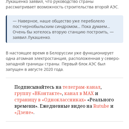
Лукашенко заявил, что руководство страны
НЕФТЕХИМИЯ
рассматривает возможность строительства второй АЭС.
РОЗНИЧНАЯ ТОРГОВЛЯ
НОВОСТИ ТЕХНОЛОГИЙ
МЕРОПРИЯТИЯ
НЕФТЬ
— Наверное, наше общество уже переболело
ТРАНСПОРТ
IT
НОВОСТИ МЕРОПРИЯТИЙ
СПОРТ
постчернобыльским синдромом… Пока думаем…
ОПК
Очень бы хотелось вторую станцию построить, —
УСЛУГИ
МЕДИА
ВЫЕЗДНАЯ РЕДАКЦИЯ
НОВОСТИ СПОРТА
ОБЩЕСТВО
заявил Лукашенко.
ЭНЕРГЕТИКА
ТЕЛЕКОММУНИКАЦИИ
БИЗНЕС-БРАНЧИ
ФУТБОЛ
НОВОСТИ ОБЩЕСТВА
ФОТОГАЛЕРЕЯ
В настоящее время в Белоруссии уже функционирует
одна атомная электростанция, расположенная у северо-
ONLINE-КОНФЕРЕНЦИИ
ХОККЕЙ
ВЛАСТЬ
СЮЖЕТЫ
западной границы страны. Первый блок АЭС был
запущен в августе 2020 года.
ОТКРЫТАЯ ЛЕКЦИЯ
БАСКЕТБОЛ
ИНФРАСТРУКТУРА
СПРАВОЧНИК
Подписывайтесь на
телеграм-канал
,
ВОЛЕЙБОЛ
ИСТОРИЯ
СПИСОК ПЕРСОН
ПОЛНАЯ ВЕРСИЯ
группу «ВКонтакте»
,
канал в MAX
и
страницу в «Одноклассниках»
«Реального
КИБЕРСПОРТ
КУЛЬТУРА
СПИСОК КОМПАНИЙ
времени». Ежедневные видео на
Rutube
и
«Дзене»
.
ФИГУРНОЕ КАТАНИЕ
МЕДИЦИНА