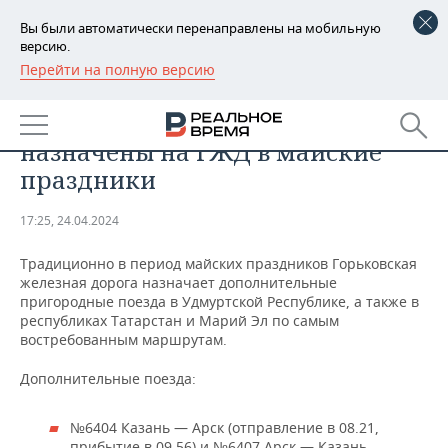
Вы были автоматически перенаправлены на мобильную
версию.
Перейти на полную версию
РЕГИОНЫ
ОБЩЕСТВО
Дополнительные поезда
БАШКОРТОСТАН
НОВОСТИ
назначены на ГЖД в майские
ТАТАРСТАН
АНАЛИТИКА
праздники
УДМУРТИЯ
НОВОСТИ АНАЛИТИКИ
ЭКОНОМИКА
17:25, 24.04.2024
ДЕКЛАРАЦИИ О ДОХОДАХ
НОВОСТИ ЭКОНОМИКИ
ПРОМЫШЛЕННОСТЬ
Традиционно в период майских праздников Горьковская
железная дорога назначает дополнительные
КОРОЛИ ГОСЗАКАЗА ПФО
ФИНАНСЫ
НОВОСТИ
НЕДВИЖИМОСТЬ
пригородные поезда в Удмуртской Республике, а также в
ПРОМЫШЛЕННОСТИ
республиках Татарстан и Марий Эл по самым
востребованным маршрутам.
ВУЗЫ ТАТАРСТАНА
БАНКИ
НОВОСТИ НЕДВИЖИМОСТИ
АВТО
АГРОПРОМ
Дополнительные поезда:
КОМУ ПРИНАДЛЕЖАТ
БЮДЖЕТ
НОВОСТИ АВТО
БИЗНЕС
ТОРГОВЫЕ ЦЕНТРЫ
МАШИНОСТРОЕНИЕ
ТАТАРСТАНА
№6404 Казань — Арск (отправление в 08.21,
ИНВЕСТИЦИИ
НОВОСТИ БИЗНЕСА
ТЕХНОЛОГИИ
прибытие в 09.56) и №6407 Арск — Казань