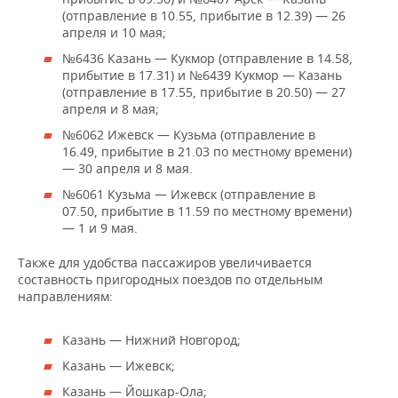
НЕФТЕХИМИЯ
(отправление в 10.55, прибытие в 12.39) — 26
РОЗНИЧНАЯ ТОРГОВЛЯ
НОВОСТИ ТЕХНОЛОГИЙ
апреля и 10 мая;
МЕРОПРИЯТИЯ
НЕФТЬ
№6436 Казань — Кукмор (отправление в 14.58,
ТРАНСПОРТ
IT
НОВОСТИ МЕРОПРИЯТИЙ
СПОРТ
прибытие в 17.31) и №6439 Кукмор — Казань
ОПК
(отправление в 17.55, прибытие в 20.50) — 27
апреля и 8 мая;
УСЛУГИ
МЕДИА
ВЫЕЗДНАЯ РЕДАКЦИЯ
НОВОСТИ СПОРТА
ОБЩЕСТВО
ЭНЕРГЕТИКА
№6062 Ижевск — Кузьма (отправление в
16.49, прибытие в 21.03 по местному времени)
ТЕЛЕКОММУНИКАЦИИ
БИЗНЕС-БРАНЧИ
ФУТБОЛ
НОВОСТИ ОБЩЕСТВА
ФОТОГАЛЕРЕЯ
— 30 апреля и 8 мая.
№6061 Кузьма — Ижевск (отправление в
ONLINE-КОНФЕРЕНЦИИ
ХОККЕЙ
ВЛАСТЬ
СЮЖЕТЫ
07.50, прибытие в 11.59 по местному времени)
— 1 и 9 мая.
ОТКРЫТАЯ ЛЕКЦИЯ
БАСКЕТБОЛ
ИНФРАСТРУКТУРА
СПРАВОЧНИК
Также для удобства пассажиров увеличивается
ВОЛЕЙБОЛ
ИСТОРИЯ
СПИСОК ПЕРСОН
ПОЛНАЯ ВЕРСИЯ
составность пригородных поездов по отдельным
направлениям:
КИБЕРСПОРТ
КУЛЬТУРА
СПИСОК КОМПАНИЙ
Казань — Нижний Новгород;
ФИГУРНОЕ КАТАНИЕ
МЕДИЦИНА
Казань — Ижевск;
Казань — Йошкар-Ола;