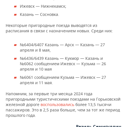
ВОДНЫЕ ВИДЫ СПОРТА
ОБРАЗОВАНИЕ
Ижевск — Нижнекамск;
ХОККЕЙ С МЯЧОМ
ПРОИСШЕСТВИЯ
Казань — Сосновка.
Некоторые пригородные поезда выводятся из
расписания в связи с назначением новых. Среди них:
№6404/6407 Казань — Арск — Казань — 27
апреля и 8 мая,
№6436/6439 Казань — Кукмор — Казань и
№6062 сообщением Ижевск — Кузьма — 26
апреля и 10 мая
№6061 сообщением Кузьма — Ижевск — 27
апреля и 11 мая.
Напомним, за первые три месяца 2024 года
пригородными туристическими поездами на Горьковской
железной дороге
воспользовались
более 13,5 тысячи
пассажиров. Это в 2,5 раза больше, чем за тот же период
прошлого года.
Разиль Самигуллин