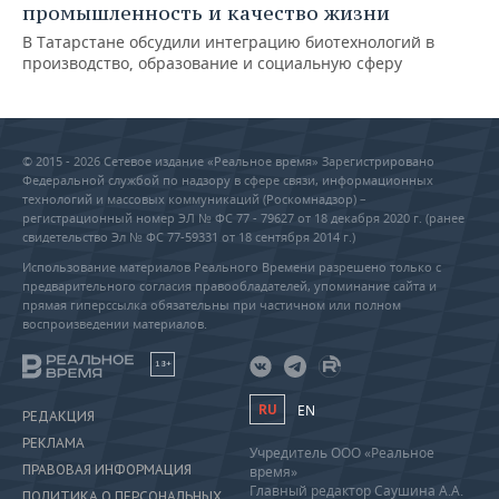
промышленность и качество жизни
В Татарстане обсудили интеграцию биотехнологий в
производство, образование и социальную сферу
© 2015 - 2026 Сетевое издание «Реальное время» Зарегистрировано
Федеральной службой по надзору в сфере связи, информационных
технологий и массовых коммуникаций (Роскомнадзор) –
регистрационный номер ЭЛ № ФС 77 - 79627 от 18 декабря 2020 г. (ранее
свидетельство Эл № ФС 77-59331 от 18 сентября 2014 г.)
Использование материалов Реального Времени разрешено только с
предварительного согласия правообладателей, упоминание сайта и
прямая гиперссылка обязательны при частичном или полном
воспроизведении материалов.
18+
RU
EN
РЕДАКЦИЯ
РЕКЛАМА
Учредитель ООО «Реальное
ПРАВОВАЯ ИНФОРМАЦИЯ
время»
Главный редактор Саушина А.А.
ПОЛИТИКА О ПЕРСОНАЛЬНЫХ