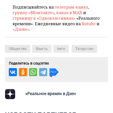
ВОДНЫЕ ВИДЫ СПОРТА
ОБРАЗОВАНИЕ
Подписывайтесь на
телеграм-канал
,
ХОККЕЙ С МЯЧОМ
ПРОИСШЕСТВИЯ
группу «ВКонтакте»
,
канал в MAX
и
страницу в «Одноклассниках»
«Реального
времени». Ежедневные видео на
Rutube
и
«Дзене»
.
Общество
Власть
Авто
Татарстан
Поделитесь в соцсетях
«Реальное время» в Дзен