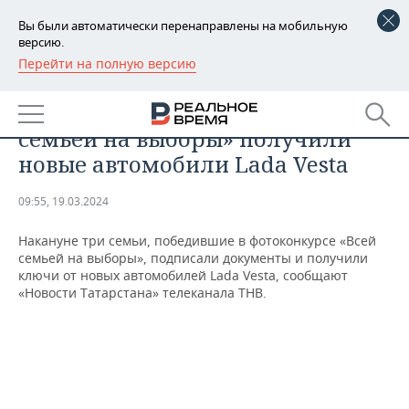
Вы были автоматически перенаправлены на мобильную
версию.
Перейти на полную версию
РЕГИОНЫ
ОБЩЕСТВО
Победители фотоконкурса «Всей
БАШКОРТОСТАН
НОВОСТИ
семьей на выборы» получили
ТАТАРСТАН
АНАЛИТИКА
новые автомобили Lada Vesta
УДМУРТИЯ
НОВОСТИ АНАЛИТИКИ
ЭКОНОМИКА
09:55, 19.03.2024
ДЕКЛАРАЦИИ О ДОХОДАХ
НОВОСТИ ЭКОНОМИКИ
ПРОМЫШЛЕННОСТЬ
Накануне три семьи, победившие в фотоконкурсе «Всей
семьей на выборы», подписали документы и получили
КОРОЛИ ГОСЗАКАЗА ПФО
ФИНАНСЫ
НОВОСТИ
НЕДВИЖИМОСТЬ
ключи от новых автомобилей Lada Vesta, сообщают
ПРОМЫШЛЕННОСТИ
«Новости Татарстана» телеканала ТНВ.
ВУЗЫ ТАТАРСТАНА
БАНКИ
НОВОСТИ НЕДВИЖИМОСТИ
АВТО
АГРОПРОМ
КОМУ ПРИНАДЛЕЖАТ
БЮДЖЕТ
НОВОСТИ АВТО
БИЗНЕС
ТОРГОВЫЕ ЦЕНТРЫ
МАШИНОСТРОЕНИЕ
ТАТАРСТАНА
ИНВЕСТИЦИИ
НОВОСТИ БИЗНЕСА
ТЕХНОЛОГИИ