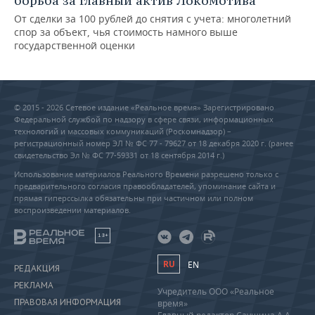
борьба за главный актив Локомотива
От сделки за 100 рублей до снятия с учета: многолетний
спор за объект, чья стоимость намного выше
государственной оценки
© 2015 - 2026 Сетевое издание «Реальное время» Зарегистрировано
Федеральной службой по надзору в сфере связи, информационных
технологий и массовых коммуникаций (Роскомнадзор) –
регистрационный номер ЭЛ № ФС 77 - 79627 от 18 декабря 2020 г. (ранее
свидетельство Эл № ФС 77-59331 от 18 сентября 2014 г.)
Использование материалов Реального Времени разрешено только с
предварительного согласия правообладателей, упоминание сайта и
прямая гиперссылка обязательны при частичном или полном
воспроизведении материалов.
18+
RU
EN
РЕДАКЦИЯ
РЕКЛАМА
Учредитель ООО «Реальное
ПРАВОВАЯ ИНФОРМАЦИЯ
время»