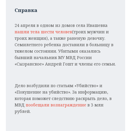
НЕФТЕХИМИЯ
Справка
РОЗНИЧНАЯ ТОРГОВЛЯ
НОВОСТИ ТЕХНОЛОГИЙ
МЕРОПРИЯТИЯ
НЕФТЬ
ТРАНСПОРТ
IT
НОВОСТИ МЕРОПРИЯТИЙ
СПОРТ
24 апреля в одном из домов села Ивашевка
ОПК
нашли тела шести человек
(троих мужчин и
УСЛУГИ
МЕДИА
ВЫЕЗДНАЯ РЕДАКЦИЯ
НОВОСТИ СПОРТА
ОБЩЕСТВО
троих женщин), а также раненую девочку.
ЭНЕРГЕТИКА
Семилетнего ребенка доставили в больницу в
ТЕЛЕКОММУНИКАЦИИ
БИЗНЕС-БРАНЧИ
ФУТБОЛ
НОВОСТИ ОБЩЕСТВА
тяжелом состоянии. Убитыми оказались
ФОТОГАЛЕРЕЯ
бывший начальник МУ МВД России
«Сызранское» Андрей Гошт
и члены его семьи.
ONLINE-КОНФЕРЕНЦИИ
ХОККЕЙ
ВЛАСТЬ
СЮЖЕТЫ
ОТКРЫТАЯ ЛЕКЦИЯ
БАСКЕТБОЛ
ИНФРАСТРУКТУРА
СПРАВОЧНИК
Дело возбудили по статьям «Убийство» и
ВОЛЕЙБОЛ
ИСТОРИЯ
СПИСОК ПЕРСОН
ПОЛНАЯ ВЕРСИЯ
«Покушение на убийство». За информацию,
которая поможет следствию раскрыть дело, в
КИБЕРСПОРТ
КУЛЬТУРА
СПИСОК КОМПАНИЙ
МВД
пообещали вознаграждение
в 3 млн
рублей.
ФИГУРНОЕ КАТАНИЕ
МЕДИЦИНА