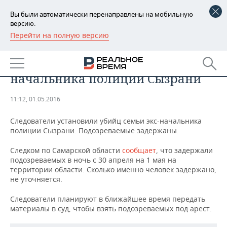
Вы были автоматически перенаправлены на мобильную
версию.
Перейти на полную версию
РЕГИОНЫ
Следователи установили
БАШКОРТОСТАН
НОВОСТИ
возможных убийц семьи экс-
начальника полиции Сызрани
ТАТАРСТАН
АНАЛИТИКА
11:12, 01.05.2016
УДМУРТИЯ
НОВОСТИ АНАЛИТИКИ
ЭКОНОМИКА
Следователи установили убийц семьи экс-начальника
ДЕКЛАРАЦИИ О ДОХОДАХ
НОВОСТИ ЭКОНОМИКИ
ПРОМЫШЛЕННОСТЬ
полиции Сызрани. Подозреваемые задержаны.
Следком по Самарской области
сообщает
, что задержали
КОРОЛИ ГОСЗАКАЗА ПФО
ФИНАНСЫ
НОВОСТИ
НЕДВИЖИМОСТЬ
подозреваемых в ночь с 30 апреля на 1 мая на
ПРОМЫШЛЕННОСТИ
территории области. Сколько именно человек задержано,
ВУЗЫ ТАТАРСТАНА
БАНКИ
НОВОСТИ НЕДВИЖИМОСТИ
АВТО
не уточняется.
АГРОПРОМ
Следователи планируют в ближайшее время передать
КОМУ ПРИНАДЛЕЖАТ
БЮДЖЕТ
НОВОСТИ АВТО
БИЗНЕС
ТОРГОВЫЕ ЦЕНТРЫ
МАШИНОСТРОЕНИЕ
материалы в суд, чтобы взять подозреваемых под арест.
ТАТАРСТАНА
ИНВЕСТИЦИИ
НОВОСТИ БИЗНЕСА
ТЕХНОЛОГИИ