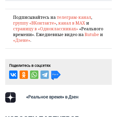
ВОДНЫЕ ВИДЫ СПОРТА
ОБРАЗОВАНИЕ
ХОККЕЙ С МЯЧОМ
ПРОИСШЕСТВИЯ
Подписывайтесь на
телеграм-канал
,
группу «ВКонтакте»
,
канал в MAX
и
страницу в «Одноклассниках»
«Реального
времени». Ежедневные видео на
Rutube
и
«Дзене»
.
Поделитесь в соцсетях
«Реальное время» в Дзен