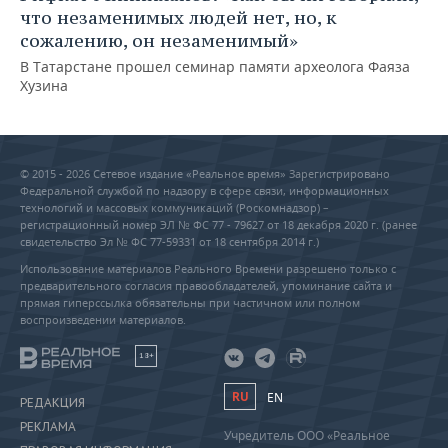
что незаменимых людей нет, но, к
сожалению, он незаменимый»
В Татарстане прошел семинар памяти археолога Фаяза
Хузина
© 2015 - 2026 Сетевое издание «Реальное время» Зарегистрировано
Федеральной службой по надзору в сфере связи, информационных
технологий и массовых коммуникаций (Роскомнадзор) –
регистрационный номер ЭЛ № ФС 77 - 79627 от 18 декабря 2020 г. (ранее
свидетельство Эл № ФС 77-59331 от 18 сентября 2014 г.)
Использование материалов Реального Времени разрешено только с
предварительного согласия правообладателей, упоминание сайта и
прямая гиперссылка обязательны при частичном или полном
воспроизведении материалов.
18+
RU
EN
РЕДАКЦИЯ
РЕКЛАМА
Учредитель ООО «Реальное