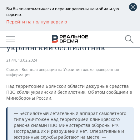
Вы были автоматически перенаправлены на мобильную
версию.
Перейти на полную версию
РЕГИОНЫ
ПРОИСШЕСТВИЯ
Над Брянской областью сбили
БАШКОРТОСТАН
НОВОСТИ
украинский беспилотник
ТАТАРСТАН
АНАЛИТИКА
21:44, 13.02.2024
УДМУРТИЯ
НОВОСТИ АНАЛИТИКИ
ЭКОНОМИКА
Сюжет:
Военная операция на Украине: только проверенная
информация
ДЕКЛАРАЦИИ О ДОХОДАХ
НОВОСТИ ЭКОНОМИКИ
ПРОМЫШЛЕННОСТЬ
Над территорией Брянской области дежурные средства
ПВО сбили украинский беспилотник. Об этом сообщили в
КОРОЛИ ГОСЗАКАЗА ПФО
ФИНАНСЫ
НОВОСТИ
НЕДВИЖИМОСТЬ
Минобороны России.
ПРОМЫШЛЕННОСТИ
ВУЗЫ ТАТАРСТАНА
БАНКИ
НОВОСТИ НЕДВИЖИМОСТИ
АВТО
АГРОПРОМ
— Беспилотный летательный аппарат самолетного
типа уничтожен над территорией Клинцовского
КОМУ ПРИНАДЛЕЖАТ
БЮДЖЕТ
НОВОСТИ АВТО
БИЗНЕС
района силами ПВО Министерства обороны РФ.
ТОРГОВЫЕ ЦЕНТРЫ
МАШИНОСТРОЕНИЕ
Пострадавших и разрушений нет. Оперативные и
ТАТАРСТАНА
ИНВЕСТИЦИИ
НОВОСТИ БИЗНЕСА
экстренные службы работают на месте, —
ТЕХНОЛОГИИ