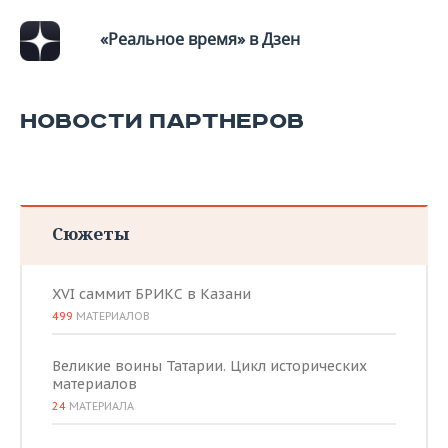
ВОДНЫЕ ВИДЫ СПОРТА
ОБРАЗОВАНИЕ
«Реальное время» в Дзен
ХОККЕЙ С МЯЧОМ
ПРОИСШЕСТВИЯ
НОВОСТИ ПАРТНЕРОВ
Сюжеты
XVI саммит БРИКС в Казани
499
МАТЕРИАЛОВ
Великие воины Татарии. Цикл исторических
материалов
24
МАТЕРИАЛА