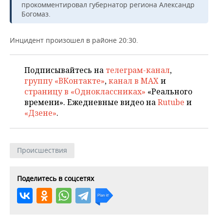
НЕФТЕХИМИЯ
прокомментировал губернатор региона Александр
Богомаз.
РОЗНИЧНАЯ ТОРГОВЛЯ
НОВОСТИ ТЕХНОЛОГИЙ
МЕРОПРИЯТИЯ
НЕФТЬ
Инцидент произошел в районе 20:30.
ТРАНСПОРТ
IT
НОВОСТИ МЕРОПРИЯТИЙ
СПОРТ
ОПК
УСЛУГИ
МЕДИА
ВЫЕЗДНАЯ РЕДАКЦИЯ
НОВОСТИ СПОРТА
ОБЩЕСТВО
Подписывайтесь на
телеграм-канал
,
ЭНЕРГЕТИКА
группу «ВКонтакте»
,
канал в MAX
и
ТЕЛЕКОММУНИКАЦИИ
БИЗНЕС-БРАНЧИ
ФУТБОЛ
НОВОСТИ ОБЩЕСТВА
ФОТОГАЛЕРЕЯ
страницу в «Одноклассниках»
«Реального
времени». Ежедневные видео на
Rutube
и
ONLINE-КОНФЕРЕНЦИИ
ХОККЕЙ
ВЛАСТЬ
СЮЖЕТЫ
«Дзене»
.
ОТКРЫТАЯ ЛЕКЦИЯ
БАСКЕТБОЛ
ИНФРАСТРУКТУРА
СПРАВОЧНИК
Происшествия
ВОЛЕЙБОЛ
ИСТОРИЯ
СПИСОК ПЕРСОН
ПОЛНАЯ ВЕРСИЯ
КИБЕРСПОРТ
КУЛЬТУРА
СПИСОК КОМПАНИЙ
Поделитесь в соцсетях
ФИГУРНОЕ КАТАНИЕ
МЕДИЦИНА