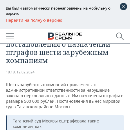
Вы были автоматически перенаправлены на мобильную
версию.
Перейти на полную версию
РЕГИОНЫ
ОБЩЕСТВО
Таганский суд Москвы вынес
БАШКОРТОСТАН
НОВОСТИ
постановления о назначении
ТАТАРСТАН
АНАЛИТИКА
штрафов шести зарубежным
компаниям
УДМУРТИЯ
НОВОСТИ АНАЛИТИКИ
ЭКОНОМИКА
18:18, 12.02.2024
ДЕКЛАРАЦИИ О ДОХОДАХ
НОВОСТИ ЭКОНОМИКИ
ПРОМЫШЛЕННОСТЬ
Шесть зарубежных компаний привлечены к
КОРОЛИ ГОСЗАКАЗА ПФО
ФИНАНСЫ
НОВОСТИ
НЕДВИЖИМОСТЬ
административной ответственности за нарушение
ПРОМЫШЛЕННОСТИ
закона о персональных данных. Им назначены штрафы в
ВУЗЫ ТАТАРСТАНА
БАНКИ
НОВОСТИ НЕДВИЖИМОСТИ
АВТО
размере 500 000 рублей. Постановления вынес мировой
АГРОПРОМ
суд в Таганском районе Москвы.
КОМУ ПРИНАДЛЕЖАТ
БЮДЖЕТ
НОВОСТИ АВТО
БИЗНЕС
ТОРГОВЫЕ ЦЕНТРЫ
МАШИНОСТРОЕНИЕ
Таганский суд Москвы оштрафовала такие
ТАТАРСТАНА
компании, как:
ИНВЕСТИЦИИ
НОВОСТИ БИЗНЕСА
ТЕХНОЛОГИИ