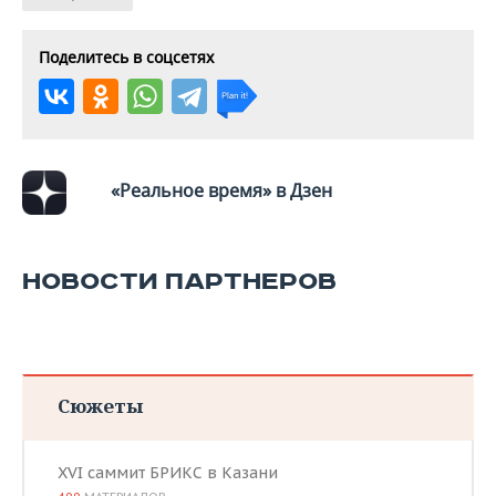
ВОДНЫЕ ВИДЫ СПОРТА
ОБРАЗОВАНИЕ
ХОККЕЙ С МЯЧОМ
ПРОИСШЕСТВИЯ
Поделитесь в соцсетях
«Реальное время» в Дзен
НОВОСТИ ПАРТНЕРОВ
Сюжеты
XVI саммит БРИКС в Казани