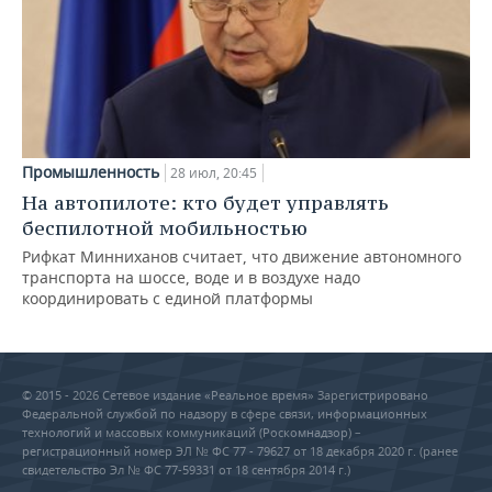
Промышленность
28 июл, 20:45
На автопилоте: кто будет управлять
беспилотной мобильностью
Рифкат Минниханов считает, что движение автономного
транспорта на шоссе, воде и в воздухе надо
координировать с единой платформы
© 2015 - 2026 Сетевое издание «Реальное время» Зарегистрировано
Федеральной службой по надзору в сфере связи, информационных
технологий и массовых коммуникаций (Роскомнадзор) –
регистрационный номер ЭЛ № ФС 77 - 79627 от 18 декабря 2020 г. (ранее
свидетельство Эл № ФС 77-59331 от 18 сентября 2014 г.)