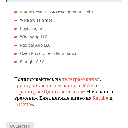
НЕФТЕХИМИЯ
РОЗНИЧНАЯ ТОРГОВЛЯ
НОВОСТИ ТЕХНОЛОГИЙ
МЕРОПРИЯТИЯ
Status Research & Development GmbH,
НЕФТЬ
Wire Swiss GmbH,
ТРАНСПОРТ
IT
НОВОСТИ МЕРОПРИЯТИЙ
СПОРТ
ОПК
Keybase, Inc.,
УСЛУГИ
МЕДИА
ВЫЕЗДНАЯ РЕДАКЦИЯ
НОВОСТИ СПОРТА
WhatsApp LLC,
ОБЩЕСТВО
ЭНЕРГЕТИКА
Radical App LLC,
ТЕЛЕКОММУНИКАЦИИ
БИЗНЕС-БРАНЧИ
ФУТБОЛ
НОВОСТИ ОБЩЕСТВА
ФОТОГАЛЕРЕЯ
Oxen Privacy Tech Foundation,
Pinngle CJSC.
ONLINE-КОНФЕРЕНЦИИ
ХОККЕЙ
ВЛАСТЬ
СЮЖЕТЫ
ОТКРЫТАЯ ЛЕКЦИЯ
БАСКЕТБОЛ
ИНФРАСТРУКТУРА
СПРАВОЧНИК
Подписывайтесь на
телеграм-канал
,
группу «ВКонтакте»
,
канал в MAX
и
ВОЛЕЙБОЛ
ИСТОРИЯ
СПИСОК ПЕРСОН
ПОЛНАЯ ВЕРСИЯ
страницу в «Одноклассниках»
«Реального
времени». Ежедневные видео на
Rutube
и
КИБЕРСПОРТ
КУЛЬТУРА
СПИСОК КОМПАНИЙ
«Дзене»
.
ФИГУРНОЕ КАТАНИЕ
МЕДИЦИНА
Общество