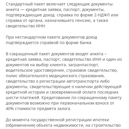
ВОДНЫЕ ВИДЫ СПОРТА
ОБРАЗОВАНИЕ
Стандартный пакет включает следующие документы:
анкета — кредитная заявка; паспорт; документы,
ХОККЕЙ С МЯЧОМ
ПРОИСШЕСТВИЯ
подтверждающие доход: справка по форме 2-НДФЛ или
справка от органа, назначившего пенсию, а также
свидетельство ИНН.
При нестандартном пакете документов доход
подтверждается справкой по форме банка.
В сокращенный пакет документов входят анкета –
кредитная заявка; паспорт; свидетельство ИНН и один из
документов на выбор клиента: загранпаспорт,
водительское удостоверение, страховое свидетельство,
полис обязательного медицинского страхования,
свидетельство о регистрации автотранспорта либо
документы, свидетельствующие о наличии действующей
кредитной истории и своевременной оплате последних
шести платежей. Кредитование по сокращенному пакету
документов возможно при первоначальном взносе от
40% стоимости предмета залога.
До момента государственной регистрации ипотеки
(обременения) объекта недвижимости, на строительство