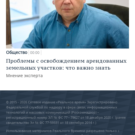
Общество
00:00
Проблемы с освобождением арендованных
земельных участков: что важно знать
Мнение эксперта
© 2015 - 2026 Сетевое издание «Реальное время» Зарегистрировано
Федеральной службой по надзору в сфере связи, информационных
технологий и массовых коммуникаций (Роскомнадзор) –
регистрационный номер ЭЛ № ФС 77 - 79627 от 18 декабря 2020 г. (ранее
свидетельство Эл № ФС 77-59331 от 18 сентября 2014 г.)
Использование материалов Реального Времени разрешено только с