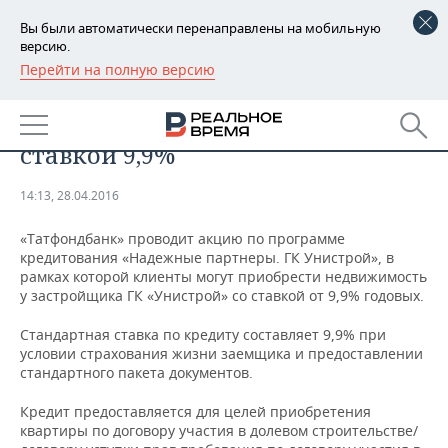
Вы были автоматически перенаправлены на мобильную
версию.
Перейти на полную версию
РЕГИОНЫ
«Татфондбанк» предлагает в
БАШКОРТОСТАН
НОВОСТИ
рамках акции ипотеку со
ставкой 9,9%
ТАТАРСТАН
АНАЛИТИКА
14:13, 28.04.2016
УДМУРТИЯ
НОВОСТИ АНАЛИТИКИ
ЭКОНОМИКА
«
Татфондбанк» проводит акцию по программе
ДЕКЛАРАЦИИ О ДОХОДАХ
НОВОСТИ ЭКОНОМИКИ
ПРОМЫШЛЕННОСТЬ
кредитования «Надежные партнеры. ГК Унистрой», в
рамках которой клиенты могут приобрести недвижимость
у застройщика ГК «Унистрой» со ставкой от 9,9% годовых.
КОРОЛИ ГОСЗАКАЗА ПФО
ФИНАНСЫ
НОВОСТИ
НЕДВИЖИМОСТЬ
ПРОМЫШЛЕННОСТИ
Стандартная ставка по кредиту составляет 9,9% при
ВУЗЫ ТАТАРСТАНА
БАНКИ
НОВОСТИ НЕДВИЖИМОСТИ
АВТО
условии страхования жизни заемщика и предоставлении
АГРОПРОМ
стандартного пакета документов.
КОМУ ПРИНАДЛЕЖАТ
БЮДЖЕТ
НОВОСТИ АВТО
БИЗНЕС
ТОРГОВЫЕ ЦЕНТРЫ
МАШИНОСТРОЕНИЕ
Кредит предоставляется для целей приобретения
ТАТАРСТАНА
квартиры по договору участия в долевом строительстве/
ИНВЕСТИЦИИ
НОВОСТИ БИЗНЕСА
ТЕХНОЛОГИИ