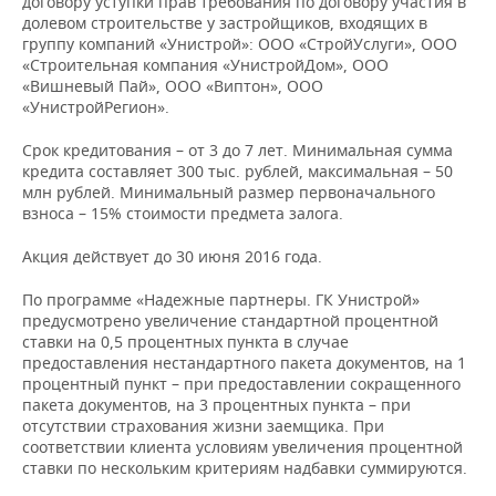
договору уступки прав требования по договору участия в
НЕФТЕХИМИЯ
долевом строительстве у застройщиков, входящих в
РОЗНИЧНАЯ ТОРГОВЛЯ
НОВОСТИ ТЕХНОЛОГИЙ
МЕРОПРИЯТИЯ
группу компаний «Унистрой»: ООО «СтройУслуги», ООО
НЕФТЬ
«Строительная компания «УнистройДом», ООО
«Вишневый Пай», ООО «Виптон», ООО
ТРАНСПОРТ
IT
НОВОСТИ МЕРОПРИЯТИЙ
СПОРТ
«УнистройРегион».
ОПК
УСЛУГИ
МЕДИА
ВЫЕЗДНАЯ РЕДАКЦИЯ
НОВОСТИ СПОРТА
ОБЩЕСТВО
Срок кредитования – от 3 до 7 лет. Минимальная сумма
ЭНЕРГЕТИКА
кредита составляет 300 тыс. рублей, максимальная – 50
млн рублей. Минимальный размер первоначального
ТЕЛЕКОММУНИКАЦИИ
БИЗНЕС-БРАНЧИ
ФУТБОЛ
НОВОСТИ ОБЩЕСТВА
ФОТОГАЛЕРЕЯ
взноса – 15% стоимости предмета залога.
ONLINE-КОНФЕРЕНЦИИ
ХОККЕЙ
ВЛАСТЬ
СЮЖЕТЫ
Акция действует до 30 июня 2016 года.
ОТКРЫТАЯ ЛЕКЦИЯ
БАСКЕТБОЛ
ИНФРАСТРУКТУРА
СПРАВОЧНИК
По программе «Надежные партнеры. ГК Унистрой»
предусмотрено увеличение стандартной процентной
ставки на 0,5 процентных пункта в случае
ВОЛЕЙБОЛ
ИСТОРИЯ
СПИСОК ПЕРСОН
ПОЛНАЯ ВЕРСИЯ
предоставления нестандартного пакета документов, на 1
процентный пункт – при предоставлении сокращенного
КИБЕРСПОРТ
КУЛЬТУРА
СПИСОК КОМПАНИЙ
пакета документов, на 3 процентных пункта – при
отсутствии страхования жизни заемщика. При
соответствии клиента условиям увеличения процентной
ФИГУРНОЕ КАТАНИЕ
МЕДИЦИНА
ставки по нескольким критериям надбавки суммируются.